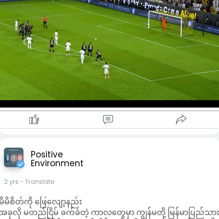
ဖိအားပေး ကစားလာတာကို အယ်တာဝန်အသင်းက ဂိုးမပေးရအောင်
အကောင်းဆုံး ကစားနိုင်ခဲ့ပြီး အယ်တာဝန် အသင်း အတွက် တစ်လုံး
တည်းသောအနိုင်ဂိုးကို ပွဲချိန်(၇၁)မိနစ်မှာ အယ်အာမက်က သွင်းယူ
ပေးခဲ့တာဖြစ်ပါတယ်။
ပွဲချိန်မိနစ်(၉၀)ပြည့်လို့ နာကျင်အချိန်ပို (၆)မိနစ်မှာ အယ်နာဆာ
အသင်းက ပင်နယ်တီရခဲ့ပေမယ့် တိုက်စစ်မှူး ရော်နယ်ဒိုက ဂိုးအဖြစ်
မပြောင်းလဲနိုင်ခဲ့တာကြောင့် ပွဲအပြီးမှာ အယ်တာဝန်အသင်းက
အနိုင်ရခဲ့တာဖြစ်ပါတယ်။ အယ်နာဆာအသင်းဟာ ပြီးခဲ့တဲ့ရာသီက
လိဂ်ဖလားပြိုင်ပွဲမှာ ဗိုလ်လုပွဲထိ တက်ရောက်နိုင်ခဲ့ပေမယ့် အခု
ဘောလုံး ရာသီမှာတော့ (၁၆)သင်းရှုံးထွက်အဆင့်မှာတင် ပြိုင်ပွဲက
နေ ထွက်ခွာခဲ့ရတာလည်း ဖြစ်ပါတယ်။
Positive
Environment
2 yrs
- Translate
မိမိစိတ်ကို ဖြေလျော့နည်း
အခုလို မတည်ငြိမ် ခက်ခဲတဲ့ ကာလတွေမှာ ကျွန်မတို့ မြန်မာပြည်သာ