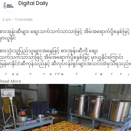
Digital Daily
2 yrs
- Translate
စားအုန်းဆီများ စျေးသက်သက်သာသာဖြင့် အိမ်အရောက်ပို့စနစ်ဖြင့်
မှာယူနိုင်
စားသုံးသူပြည်သူများအနေဖြင့် စားအုန်းဆီကို စျေး
သက်သက်သာသာဖြင့် အိမ်အရောက်ပို့စနစ်ဖြင့် မှာယူနိုင်ကြောင်း
မြန်မာနိုင်ငံဆီကုန်သည်နှင့် ဆီလုပ်ငန်းရှင်များအသင်းထံမှသိရသည်
ယင်းသို့ ပို့ဆောင်ရာတွင် တိုက်ကြီး၊ လှည်းကူး၊ မှော်ဘီ၊ သန်လျင်၊ တွံ့
Read More
တေးခရိုင်များထဲမှ အဝေးဆုံးမြို့နယ်များအတွက် သယ်ယူပို့ဆောင်
အပါအဝင် စုစုပေါင်းကျသင့်ငွေ (၂၃၆၀၀)ကျပ်သာ ကျသင့်မည်ဖြစ်
ပြီး ကျန်မြို့နယ်များအတွက် စုစုပေါင်း(၂၃၁၀၀)ကျပ်ဖြင့် အိမ်အ
ရောက်ပို့ဆောင်ပေးသွားမည် ဖြစ်ကြောင်း သိရသည်။
လက်ရှိတွင် ရန်ကုန်တိုင်းအတွင်းရှိ မြို့နယ် (၄၄) မြို့နယ်ကိုပို့ဆောင်
ပေးနေပြီး ယခုတစ်ပတ် အောက်တိုဘာလ (၂၈) ရက်မှ နိုဝင်ဘာလ
(၂) ရက်အထိ ပို့ဆောင်ပေးနေကြောင်း သိရသည်။