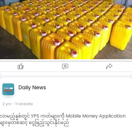
မှာယူလိုပါက ဖုန်းနံပါတ် ၀၁-၄၇၀၅၅၆၆၊၀၉-၇၇၁၀၀၂၇၂၂၊
၀၁-၄၇၀၆၇၂ သို့ ဆက်သွယ်မှာယူနိုင်ကြောင်း သိရသည်။
Daily News
2 yrs
- Translate
လာမည့်နှစ်တွင် YPS ကတ်များကို Mobile Money Application
များမှတစ်ဆင့် ငွေဖြည့်သွင်းနိုင်မည်