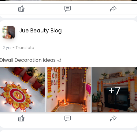
Jue Beauty Blog
2 yrs
- Translate
Diwali Decoration Ideas 🪔
+7