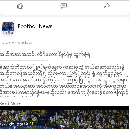
Football News
2 yrs
- Translate
အယ်နာဆာအသင်း လိဂ်ဖလားပြိုင်ပွဲမှ ထွက်ခဲ့ရ
-------------------
အောက်တိုဘာလ(၂၉)ရက်နေ့က ကစားခဲ့တဲ့ အယ်နာဆာအသင်းနဲ့
အယ်တာဝန်အသင်းတို့ရဲ့ လိဂ်ဖလား (၁၆) သင်း ရှုံးထွက်ပွဲစဉ်မှာ
အယ်နာဆာအသင်းက ရှုံးနိမ့်ခဲ့တာကြောင့် ပြိုင်ပွဲကနေ ထွက်ခွာခဲ့ရပါ
တယ်။ အယ်နာဆာ အသင်းဟာ အယ်တာဝန်အသင်းကို အိမ်ကွင်းမှာ
ဖိအားပေးကစားနိုင်ခဲ့ပေမယ့်လည်း နောက်ကျဂိုးပေးခဲ့ရတာ ကြောင့်
(၁)ဂိုး၊ ဂိုးမရှိနဲ့ ရှုံးနိမ့်ခဲ့တာပါ။
Read More
ရော်နယ်ဒို ဦးဆောင်လာတဲ့ အယ်နာဆာအသင်းရဲ့ ပွဲထွက်စာရင်းမှာ
မာနေး မပါဝင်လာခဲ့ပေမယ့် အသင်းရဲ့ အဓိက ကစားသမားတွေကို
အသုံးပြုလာခဲ့တာကို တွေ့ရပါတယ်။ ဒီပွဲစဉ်မှာ အယ်နာဆာအသင်းရဲ