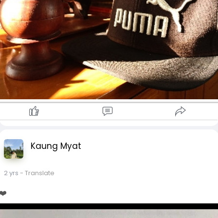
သဘာဝအတိုင်းစိတ်ဖိစီးမှုသက်သာစေတဲ့ ​အဖြေလို့ဆိုလို့ရနိုင်ပါ
တယ်။ ခန္ဓာကိုယ်လှုပ်ရှားပေးလိုက်ခြင်းက စိုးရိမ်ပူပန်မှုနဲ့ စိတ်ဖိစီး
တာတွေကနေ ကောင်းမွန်တဲ့ အားအင်အဖြစ် ပြောင်းလဲပေးပါတယ်။
အစရှိတဲ့ နည်းလမ်းလေးတွေပဲ ဖြစ်ပါတယ်။
စိုးရိမ်ပူပန်ခြင်းတွေ မှန်ကန်တဲ့ ဖြေရှင်းနည်းတွေကို သိထားမယ်ဆို
ရင်တော့ အချိန်အနည်းငယ်အတွင်း သက်သာစေနိုင်ပါတယ်။မိမိ
အနေနဲ့ မိမိစိတ်ကို ဖြေလျော့နည်းတွေ မှန်ကန် ကောင်းမွန်တဲ့ နည်း
လမ်းများကိုသိထားခြင်းဖြင့် အရေးပေါ် အခြေအနေတွေမှာ မိမိ
အတွက်ကော သူများကိုပါ ပြန်လည်မျှဝေ ကူညီပေးနိုင်မှာပဲ ဖြစ်ပါ
တယ်။
ကျွန်မတို့ Jue Jue's Safe Space ရဲ့ စာဖတ်သူတွေကော စိုးရိမ်
ပူပန်မှုတွေကို ကြုံရတဲ့အခါ ဘယ်လိုရင်ဆိုင်​ဖြစ်နေလဲဆိုတာကို
Comment Box မှာ မျှဝေပေးသွားပါဦးနော်။
Kaung Myat
Reference
Simone Marie- 10 Effective Ways to Reduce Anxiety
Quickly- medically reviewed by Joslyn Jelinek (2024)
2 yrs
- Translate
#juejuessafespace
#jjss
#mentalhealth
#awareness
#anxiety
#relaxtationtechnique
❤️
#crd