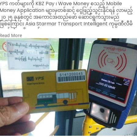
YPS ကတ်များကို KBZ Pay ၊ Wave Money စသည့် Mobile
Money Application များမှတစ်ဆင့် ငွေဖြည့်သွင်းနိုင်ရန် လာမည့်
၂၀၂၅ ခုနှစ်တွင် အကောင်အထည်ဖော် ဆောင်ရွက်သွားမည်
ဖြစ်ကြောင်း Asia Starmar Transport Intelligent ကုမ္ပဏီလီမိ
တက်ထံမှ သိရသည်။
Read More
YPS ကတ်စနစ်ကို YBS ယာဉ်လိုင်းများ၌ ယာဉ်စီးခပေးချေရာတွင်
အကြွေပြဿနာမရှိစေရန် အကောင်အထည်ဖော်ဆောင်ရွက်ခဲ့ခြင်း
ဖြစ်သည်။
ယခုအခါ ခရီးသည်များ ယာဉ်စီးခပေးချေရာတွင် ပိုမိုအဆင်ပြေစေ
နိုင်ရန်အတွက် YPS ကတ်စနစ်အပြင် QR Code စနစ်ကိုပါ ပြုလုပ်
ပေးထားပြီး လက်ရှိတွင် YPS ကတ်အား တစ်လသုံးပြုသူ
(၂၃၀၀၀၀) ကျော်နှင့် QR Code စနစ် အသုံးပြုသူ (၂၀၀၀) ကျော်ရှိ
ကြောင်း သိရသည်။
သို့သော် ခရီးသည်အများစုသည် YPS ကတ်စနစ်ကိုအသုံးပြုမှုများ
လာ‌သော်လည်း ယာဉ်လိုင်းအချို့သည် စက်များကိုပိတ်ထား၍ ယာဉ်
စီးခကောက်ခံနေမှုများရှိနေသည့်အတွက် YRTC ထံသို့ ယာဉ်နံပါတ်
နှင့်တကွတိုင်ကြားရန် အသိပေးထားသည်။