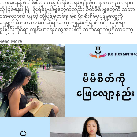
တွေအနေနဲ့ စိတ်ဖိစီးမှုတွေနဲ့ စိုးရိမ်ပူပန်မှုမျိုးစုံက နာတာရှည် ရောဂါ
လို ဖြစ်နေပါပြီ။ စိုးရိမ်ပူပန်မှုတွေကလည်း စိတ်ဖိစီးမှုတွေကို သဘာ
ဝအလျောက်ပြန်တဲ့ တုံပြန့်မှုတစ်ခုဖြစ်ပြီး စိုးရိမ်ပူပန်မှုတွေကို
ရေရှည် ခံစားလာရမယ်ဆိုရင်တော့ ကျွန်မတို့ရဲ့ စိတ်ပိုင်းဆိုင်ရာ
ရုပ်ပိုင်းဆိုင်ရာ ကျန်းမာရေးတွေအပေါ်ကို သက်ရောက်မှုရှိလာတော့
မှာပဲဖြစ်ပါတယ်။
Read More
အထက်က ဖော်ပြခဲ့သလို စိတ်ပူပန်မှုတွေက သဘာဝအလျောက်
တုံ့ပြန်တဲ့ တုံ့ပြန်မှုတစ်ခု ဖြစ်တာကြောင့် ကျွန်မတို့တွေအနေနဲ့ အချိန်
မရွေး၊ နေရာမရွေး တွေ့ကြုံခံစားရတတ်ပါတယ်။
စိုးရိမ်ပူပန်မှုတွေမှုတွေကြောင့် ခံစားချက်တွေ ပြင်းထန်လာပြီး ခြေမ
ကိုင်မိ၊ လက်မကိုင်မိ တုန်လှုပ်နေတဲ့ မိမိရဲ့ စိတ်ကို ဖြေလျော့နိုင်မယ့်
နည်းလမ်းတစ်ချို့ကို မျှဝေပေးလိုက်ရပါတယ်။
⚫️အသက်ပြင်းပြင်းရှုပါ။
မည်သူ၊ မည်သည့် ပစ္စည်းကိရိယာတွေရဲ့ အကူအညီတွေမလိုအပ်ဘဲ
မိမိတစ်ယောက်တည်း အလွယ်တကူ လုပ်နိုင်တဲ့ အရာကတော့
အသက်ပြင်းပြင်းရှုတာပဲ ဖြစ်ပါတယ်။ ကျွန်မတို့တွေဟာ နေ့တိုင်း
အသက်ရှူနေကြပေမယ့် ဝအောင်မရှုမိတတ်ကြပါဘူး။ စိတ်ပူပန်မှု
တွေကြောင့် ရင်တွေတအားတုန်လှုပ်လာခဲ့ရင် ဝင်လေ ၄စက္ကန့်၊
အသက်အောင့် ၇စက္ကန့်နဲ့ ထွက်လေ ၈စက္ကန့် အထိ ၄-၇-၈ နည်းလမ်း
လေးကို စိတ်တည်ငြိမ်လာတဲ့အထိ ထပ်ခါတလဲလဲ လုပ်ပေးနိုင်ပါ