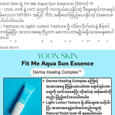
Yoon Skin ရဲ့ Fit Me Aqua Sun Essence (50ml) 🩵
✅ UVA, UVB နဲ့ UVC တွေကို ကာကွယ်ပေးနိုင်တဲ့ ဒီနေရောင်ကာခရင်
မ်လေးက SPF50+ အပြင် 70% အစိုဓာတ်ဖြည့်ပေးနိုင်တဲ့ Essence
ပါဝင်ပါတယ်။
✅Texture က Light-Lotion Texture မို့ လိမ်းလိုက်တာနဲ့ စိမ့်ဝင်
တာမြန်ပြီး အသားအရေကိုပူတာ‌ စေးကပ်တာမျိုးမရှိပဲအေးနေစေပါ
တယ်
✅ဘယ်လိုအသားအရေမျိုးမဆိုတကယ်ကို အဆင်ပြေစေပါတယ်။
Read More
Vegan sunscreen ဖြစ်ပြီး Sensitive အသားအရေပိုင်ရှင်လေး
တွေလဲ စိတ်ချလက်ချ သုံးနိုင်ပါတယ်။
#sweetbeautyworld