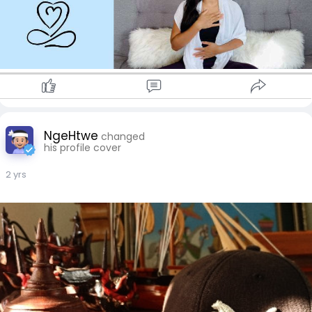
တယ်။
⚫️အသိအမှတ်ပြုပေးပါ
ကျွန်မတို့တွေ စိတ်ဖိစီးမှုတွေ ခံစားလာရတဲ့အခါ အတွေးတွေကို
ထိန်းချုပ် ရပ်တန့်လိုကြပါတယ်။ ကျွန်မတို့ ရှောင်ပြေးလေလေ ပိုမို
ပြင်းထန်လာတာကြောင့် မိမိစိတ်နဲ့ ခန္ဓာမှာ ဖြစ်ပေါ်လာတဲ့ သိစိတ်
တွေ၊ ခံစားချက်တွေကို ထိန်းမချုပ်၊တားမဆီးဘဲ အသိ၊ သတိနဲ့
လက်ခံ အသိအမှတ်ပြုပေးနိုင်ပါတယ်။
⚫️ပြန်လည်ဆန်းစစ်သုံးသပ်ပါ
စိတ်ဖိစီးမှုကို ဖြစ်စေတဲ့အတွေးတွေ၊ ခံစားချက်တွေကို Journaling
NgeHtwe
changed
လုပ်တာလိုမျိုး ချရေးကြည့်ခြင်းအားဖြင့် ပြန်လည် ဆန်းစစ် သုံးသပ်
his profile cover
ကြည့်ပြီး မိမိ ခံစားချက်တွေကို နားထောင်ပေးပါ။
⚫️ရေခဲနဲ့ မျက်နှာသစ်လိုက်ပါ
2 yrs
ဒီနည်းလမ်းလေးကတော့ Jue Jue's Safe Space ရဲ့ Suicide
Prevention Training တွေမှာလည်း မျှဝေဖြစ်တဲ့ နည်းလမ်းလေး
တစ်ခုလည်းဖြစ်ပါတယ်။ စိတ်ဖိစီးတာ၊စိုးရိမ်ပူပန်တာတို့လို နှလုံးခုန်
နှုန်းတွေ မြန်လာပြီး ခံစားချက်တွေ ပြင်းထန်နေတဲ့အချိန်မျိုးမှာရေခဲ
ရေနဲ့ မျက်နှာသစ်၊ ရေချိုးလိုက်ခြင်းက စိတ်နှလုံးကို တည်ငြိမ်လာစေ
ပါတယ်။
⚫️ကိုယ်လက်လှုပ်ရှားပေးပါ
ပြင်းပြင်းထန်ထန်လှုပ်ရှားရတဲ့ အေရိုဗစ်လေ့ကျင့်ခန်းကနေ ယောဂ
ကစားတာအထိ အကုန် အဆင်ပြေပြီး ကိုယ်လက်လှုပ်ရှားပေးခြင်း