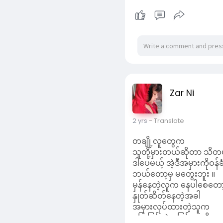
2 yrs
- Translate
တချို့လူတွေက
သူတို့မှားတယ်ဆိုတာ သိတ
ဒါပေမယ့် အဲ့ဒီအမှားကိုဝန်ခံဖ
ဘယ်တော့မှ မတွေးဘူး ။
မှန်နေတဲ့လူက နေပါစေတော့ 
နှုတ်ဆိတ်နေတဲ့အခါ
အမှားလုပ်ထားတဲ့သူက
မပြုပြင်တဲ့အပြင် သူတို့အမှ
Read More
အမှန်ပါလို့ သတ်ပုံပြင်လိ
တချို့ကျ သူတို့ဘက်က
လွန်တယ်ဆိုတာ သိတယ် ။
ဒါပေမယ့် ဆောရီးတစ်ခွန်းနဲ
တောင်းပန်ဖို့တောင် ဝန
ခံရတဲ့သူက ထားလိုက်ပါတော
နားလည်ပေးတဲ့အခါ
သူတို့စည်းကျော်တာကို
သူတို့မေ့သွားပြီး တဖက်လူက
ထည့်စဉ်းစားဖို့ အတွေးမရှ