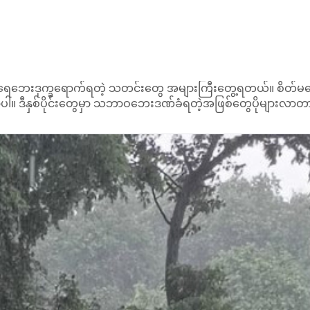
ပါ။ ဒီနှစ်ပိုင်းတွေမှာ သဘာဝဘေးဒဏ်ခံရတဲ့အဖြစ်တွေပိုများလာတာတွေ