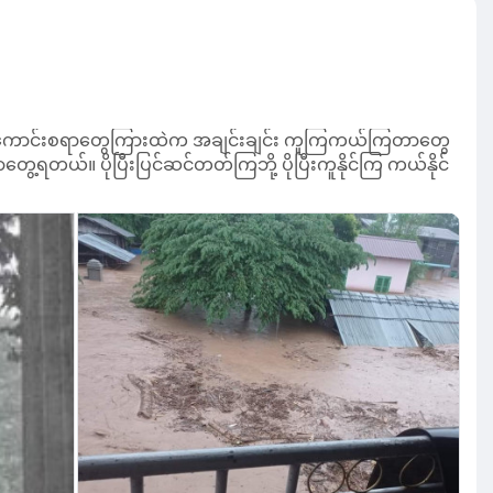
့ရတယ်။ ပိုပြီးပြင်ဆင်တတ်ကြဘို့ ပိုပြီးကူနိုင်ကြ ကယ်နိုင်