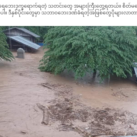
် ရေဘေးဒုက္ခရောက်ရတဲ့ သတင်းတွေ အများကြီးတွေ့ရတယ်။ စိ
ပါ။ ဒီနှစ်ပိုင်းတွေမှာ သဘာဝဘေးဒဏ်ခံရတဲ့အဖြစ်တွေပိုများလာတာတွေ