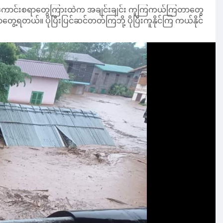
တ်မကောင်းစရာတွေကြားထဲက အချင်းချင်း ကူကြကယ်ကြတာတွေ
့ရတယ်။ ပိုပြီးပြင်ဆင်တတ်ကြဘို့ ပိုပြီးကူနိုင်ကြ ကယ်နိုင်