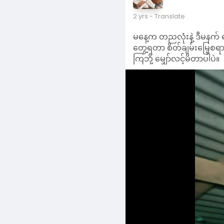
မနေ့က တညလုံးနဲ့ ဒီမနက
တွေ့ရတာ စိတ်ချမ်းမြေ့စရာ
ကြဘို့ မျှော်လင့်မိတာပါပဲ။