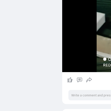
Ohn Thee
2 yrs
- Translate
မနေ့က တညလုံးနဲ့ ဒီမနက