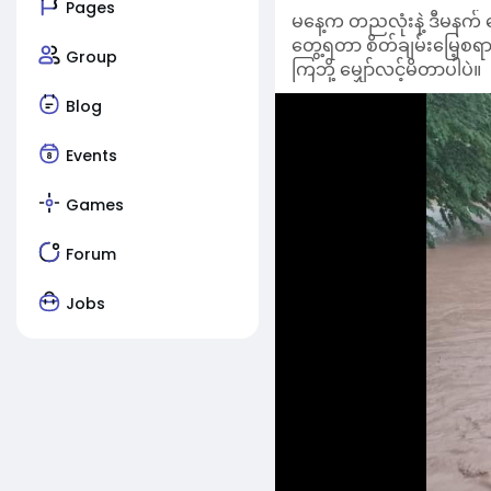
Pages
မနေ့က တညလုံးနဲ့ ဒီမနက
တွေ့ရတာ စိတ်ချမ်းမြေ့စရာ
Group
ကြဘို့ မျှော်လင့်မိတာပါပဲ။
Blog
Events
Games
Forum
Jobs