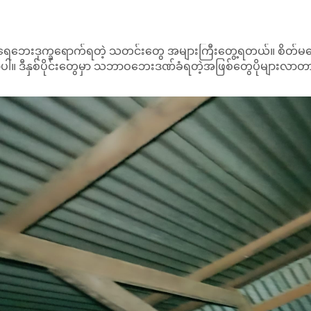
် ရေဘေးဒုက္ခရောက်ရတဲ့ သတင်းတွေ အများကြီးတွေ့ရတယ်။ စိ
ပါ။ ဒီနှစ်ပိုင်းတွေမှာ သဘာဝဘေးဒဏ်ခံရတဲ့အဖြစ်တွေပိုများလာတာတွေ