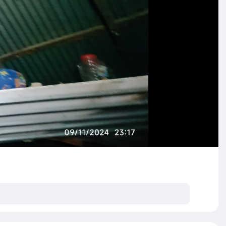
တ်မကောင်းစရာတွေကြားထဲက အချင်းချင်း ကူကြကယ်ကြတာတွေ