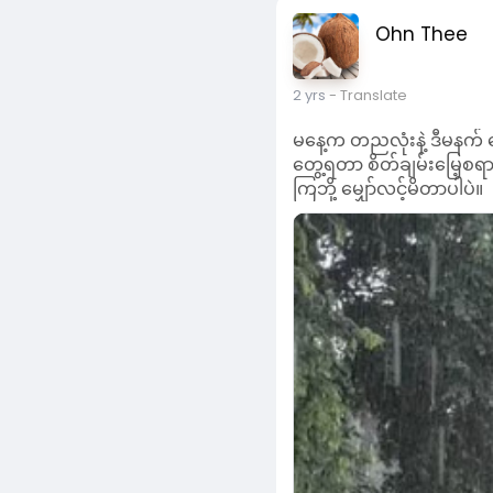
တွေ့ရတာ စိတ်ချမ်းမြေ့စရာ
ကြဘို့ မျှော်လင့်မိတာပါပဲ။