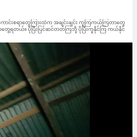
တ်မကောင်းစရာတွေကြားထဲက အချင်းချင်း ကူကြကယ်ကြတာတွေ
့ရတယ်။ ပိုပြီးပြင်ဆင်တတ်ကြဘို့ ပိုပြီးကူနိုင်ကြ ကယ်နိုင်