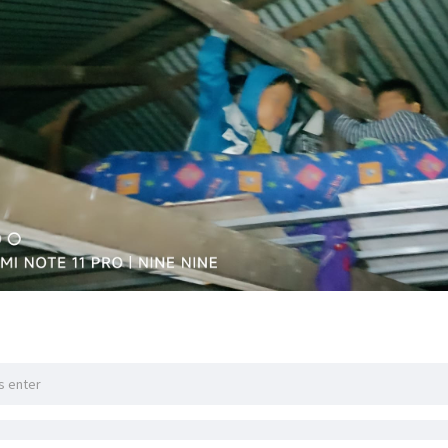
် ရေဘေးဒုက္ခရောက်ရတဲ့ သတင်းတွေ အများကြီးတွေ့ရတယ်။ စိ