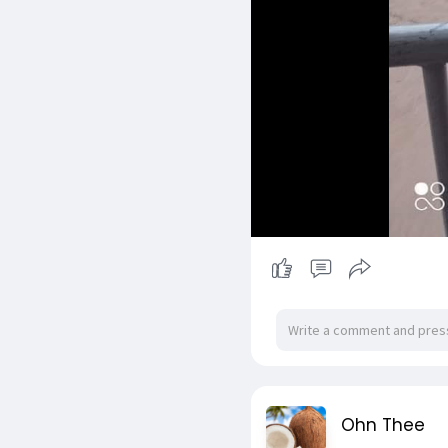
Ohn Thee
2 yrs
- Translate