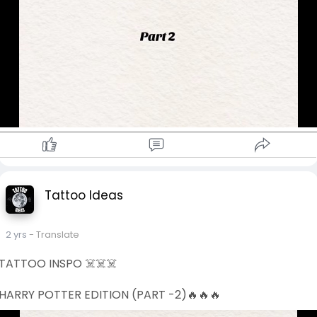
Tattoo Ideas
2 yrs
- Translate
TATTOO INSPO ☠️☠️☠️
HARRY POTTER EDITION (PART -2)🔥🔥🔥