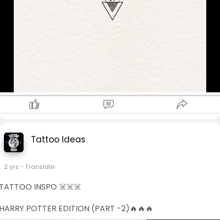
Tattoo Ideas
2 yrs
- Translate
TATTOO INSPO ☠️☠️☠️
HARRY POTTER EDITION (PART -2)🔥🔥🔥