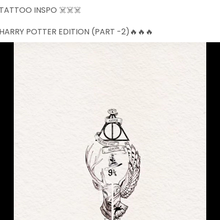
TATTOO INSPO ☠️☠️☠️
HARRY POTTER EDITION (PART -2)🔥🔥🔥