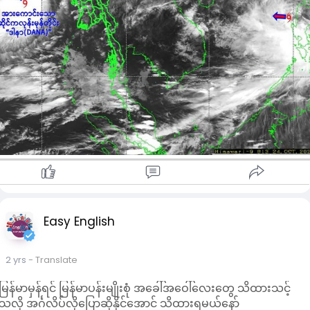
အဆင့် သတ်မှတ်ထားကြောင်း မိုးလေဝသနှင့် ဇလဗေဒညွှန်ကြားမှု
ဦးစီးဌာနက သုံးသပ်ထားသည်။
မုန်တိုင်းသည် အနောက်ဘက်သို့ဆက်လက်ရွေ့လျားပြီး
အောက်တိုဘာ ၂၅ ရက်မနက်အစောပိုင်းတွင် ဩရိဿပြည်နယ်
မြောက်ပိုင်းနှင့် အနောက်ဘင်္ဂလားပြည်နယ်ကမ်းခြေတို့အား ပူရီမြို့
နှင့် ဆာဂါကျွန်းတို့အကြား ဒမ်မရာမြို့အနီးမှ ဖြတ်ကျော်နိုင်သည်ဟု
ခန့်မှန်းထားသည်။
မုန်တိုင်းအရှိန်ကြောင့် ရှမ်းပြည်အရှေ့ပိုင်းနှင့် ကယားပြည်နယ်တွင်
နေရာကွက်ကျား၊ ကရင်ပြည်နယ်၌ နေရာကျဲကျဲ၊ နေပြည်တော်၊ ပဲခူး၊
ရှမ်းပြည်တောင်ပိုင်း၊ မွန်ပြည်နယ်တို့တွင် နေရာစိပ်စိပ်နှင့် ကျန်တိုင်း
နှင့်ပြည်နယ် နေရာအနှံ့အပြား မိုးထစ်ချုန်းရွာပြီး စစ်ကိုင်း၊ မန္တလေး၊
မကွေး၊ ကချင်နှင့် ချင်းပြည်နယ်တို့တွင် နေရာကွက်၍ မိုးကြီးနိုင်
Easy English
ကြောင်းနှင့် ရွာရန်ရာနှုန်းပြည့်ဖြစ်ကြောင်း ထုတ်ပြန်ထားသည်။
မြစ်ဝကျွန်းပေါ်၊ ရခိုင်ကမ်းရိုးတန်းတလျှောက်နှင့် ကမ်းလွန်ပင်လယ်
2 yrs
- Translate
ပြင်တို့တွင် မကြာခဏမိုးသက်လေပြင်းကျရောက်ပြီး ရေပြင်/
မြေပြင်လေ တနာရီ မိုင် ၅၀ မှ ၅၅ မိုင်အထိ တိုက်ခတ်နိုင်ကာ လှိုင်း
မြန်မာမှန်ရင် မြန်မာပန်းမျိုးစုံ အခေါ်အဝေါ်လေးတွေ သိထားသင့်
အမြင့် ၁၁ ပေမှ ၁၅ ပေအထိ ရှိနိုင်ကြောင်းနှင့် မုတ္တမကွေ့၊ မွန်-
သလို အင်္ဂလိပ်လိုပြောဆိုနိုင်အောင် သိထားရမယ်နော်