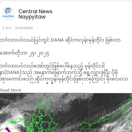
Central News
Naypyitaw
2 yrs
- Translate
ဘင်္ဂလားပင်လယ်ပြင်တွင် DANA ဆိုင်ကလုန်းမုန်တိုင်း ဖြစ်လာ
အောက်တိုဘာ ၂၄၊ ၂၀၂၄
ဘင်္ဂလားပင်လယ်အော်တွင်ဖြစ်ပေါ်နေသည့် မုန်တိုင်းဒါ
နာ(DANA)သည် အနောက်မြောက်ဘက်သို့ ရွေ့လျားခဲ့ပြီး ပိုမို
အားကောင်းသော ဆိုင်ကလုန်းမုန်တိုင်းဖြစ်လာကြောင်း မိုးလေဝသ
နှင့် ဇလဗေဒညွှန်ကြားမှုဦးစီးဌာနက ယနေ့နံနက် သတင်း
Read More
ထုတ်ပြန်သည်။
ဆိုင်ကလုန်းမုန်တိုင်းသည် ရခိုင်ပြည်နယ်၊ ဂွမြို့ အနောက်၊
အနောက်မြောက်ဘက် ရေမိုင် ၃၆၅ မိုင်ခန့်နှင့် အိန္ဒိယနိုင်ငံ၊ ဩရိဿ
ပြည်နယ်၊ ဒမ်မရာမြို့ တောင်ဘက်၊ အရှေ့တောင်ဘက် ရေမိုင် ၁၆၅
မိုင်ခန့်အကွာ ပင်လယ်ပြင်တွင် ဗဟိုပြုနေပြီး မြန်မာနိုင်ငံဘက်သို့
ဦးတည်ရွေ့လျားမည့် အခြေအနေ မရှိသည့်အတွက် အဝါရောင်