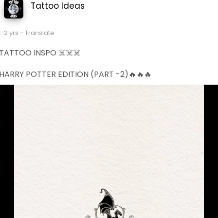
Tattoo Ideas
2 yrs
- Translate
TATTOO INSPO ☠️☠️☠️
HARRY POTTER EDITION (PART -2)🔥🔥🔥