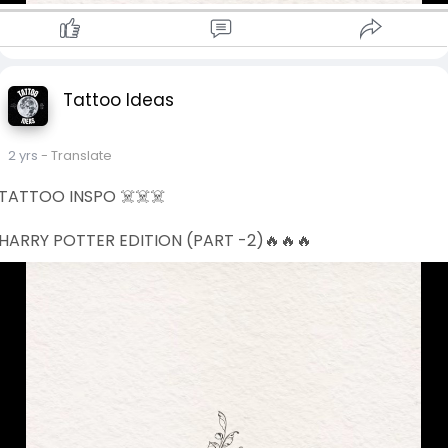
Tattoo Ideas
2 yrs
- Translate
TATTOO INSPO ☠️☠️☠️
HARRY POTTER EDITION (PART -2)🔥🔥🔥