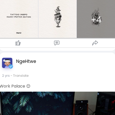
+4
NgeHtwe
2 yrs
- Translate
Work Palace 😊