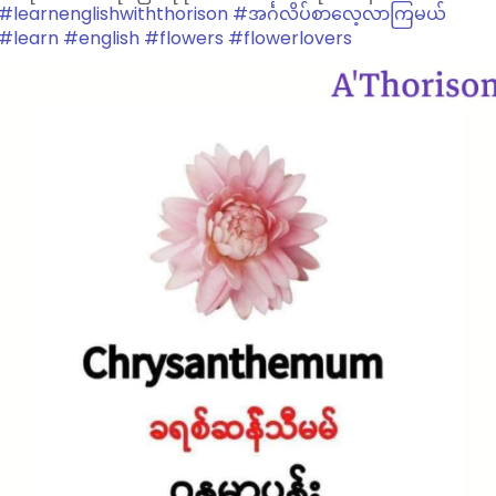
တနင်္သာရီကမ်းရိုးတန်းတလျှောက်နှင့် ကမ်းလွန်ပင်လယ်ပြင်တို့တွင်
#learnenglishwiththorison
#အင်္ဂလိပ်စာလေ့လာကြမယ်
ရံဖန်ရံခါ မိုးသက်လေပြင်း ကျရောက်ပြီး လေတိုက်နှုန်း တနာရီ မိုင်
#learn
#english
#flowers
#flowerlovers
၄၀နှင့် လှိုင်းအမြင့် ၉ ပေမှ ၁၁ ပေအထိရှိနိုင်ကြောင်းလည်း ခန့်မှန်း
ထားသည်။
နောက်နှစ်ရက်အတွက် ခန့်မှန်ချက်အနေဖြင့် နေပြည်တော်၊ မန္တလေး၊
မကွေး၊ ပဲခူး၊ ရန်ကုန်၊ ဧရာဝတီ၊ တနင်္သာရီ၊ ကရင်နှင့် မွန်ပြည်နယ်တို့
တွင် နေရာစိပ်စိပ်မှ နေရာအနှံ့အပြားမိုးထစ်ချုန်းရွာမည်ဖြစ်ကြောင်း
လည်း မိုး/ဇလက ဆိုထားသည်။
ဓာတ်ပုံ- မိုးလေဝသနှင့် ဇလဗေဒညွှန်ကြားမှုဦးစီးဌာန
#centralnewsnaypyitaw