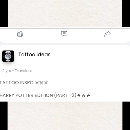
Tattoo Ideas
2 yrs
- Translate
TATTOO INSPO ☠️☠️☠️
HARRY POTTER EDITION (PART -2)🔥🔥🔥