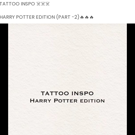
TATTOO INSPO ☠️☠️☠️
HARRY POTTER EDITION (PART -2)🔥🔥🔥