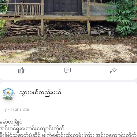
သွားမယ်တည်းမယ်
1 y
- Translate
မော်လမြိုင်
အင်းဝ​ရှေး​ဟောင်း​ကျောင်းတိုက်
မိုးမြင့်သူဓာတ်ပုံဆိုင် မျက်စောင်းထိုးလမ်းကြား အင်းဝကျောင်းတိုက်