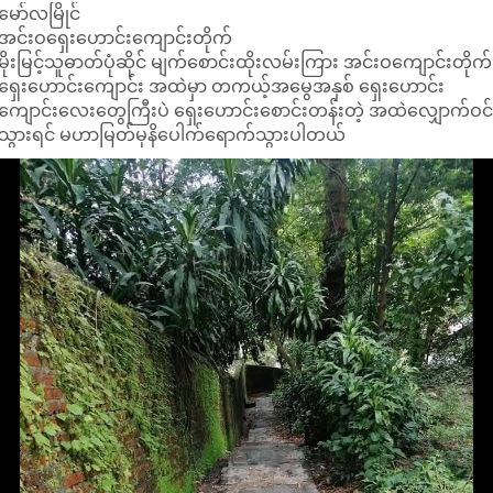
မော်လမြိုင်
အင်းဝ​ရှေး​ဟောင်း​ကျောင်းတိုက်
မိုးမြင့်သူဓာတ်ပုံဆိုင် မျက်စောင်းထိုးလမ်းကြား အင်းဝကျောင်းတိုက်
ရှေးဟောင်းကျောင်း အထဲမှာ တကယ့်အမွေအနှစ် ရှေးဟောင်း
ကျောင်းလေးတွေကြီးပဲ ရှေးဟောင်းစောင်းတန်းတဲ့ အထဲလျှောက်ဝင
သွားရင် မဟာမြတ်မုနိပေါက်ရောက်သွားပါတယ်