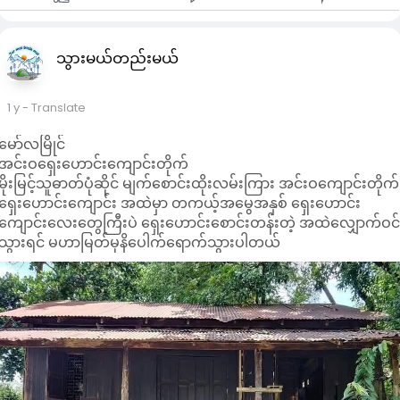
သွားမယ်တည်းမယ်
1 y
- Translate
မော်လမြိုင်
အင်းဝ​ရှေး​ဟောင်း​ကျောင်းတိုက်
မိုးမြင့်သူဓာတ်ပုံဆိုင် မျက်စောင်းထိုးလမ်းကြား အင်းဝကျောင်းတိုက်
ရှေးဟောင်းကျောင်း အထဲမှာ တကယ့်အမွေအနှစ် ရှေးဟောင်း
ကျောင်းလေးတွေကြီးပဲ ရှေးဟောင်းစောင်းတန်းတဲ့ အထဲလျှောက်ဝင
သွားရင် မဟာမြတ်မုနိပေါက်ရောက်သွားပါတယ်