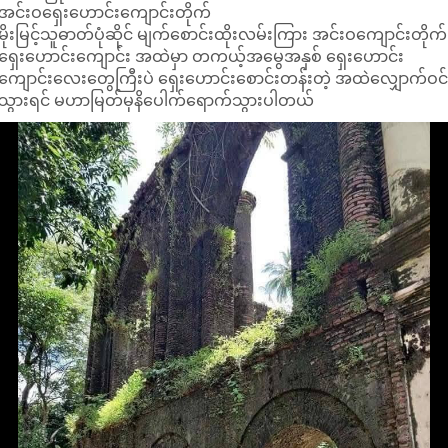
အင်းဝ​ရှေး​ဟောင်း​ကျောင်းတိုက်
မိုးမြင့်သူဓာတ်ပုံဆိုင် မျက်စောင်းထိုးလမ်းကြား အင်းဝကျောင်းတိုက်
ရှေးဟောင်းကျောင်း အထဲမှာ တကယ့်အမွေအနှစ် ရှေးဟောင်း
ကျောင်းလေးတွေကြီးပဲ ရှေးဟောင်းစောင်းတန်းတဲ့ အထဲလျှောက်ဝင
သွားရင် မဟာမြတ်မုနိပေါက်ရောက်သွားပါတယ်