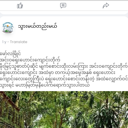
သွားမယ်တည်းမယ်
1 y
- Translate
မော်လမြိုင်
အင်းဝ​ရှေး​ဟောင်း​ကျောင်းတိုက်
မိုးမြင့်သူဓာတ်ပုံဆိုင် မျက်စောင်းထိုးလမ်းကြား အင်းဝကျောင်းတိုက်
ရှေးဟောင်းကျောင်း အထဲမှာ တကယ့်အမွေအနှစ် ရှေးဟောင်း
ကျောင်းလေးတွေကြီးပဲ ရှေးဟောင်းစောင်းတန်းတဲ့ အထဲလျှောက်ဝင
သွားရင် မဟာမြတ်မုနိပေါက်ရောက်သွားပါတယ်