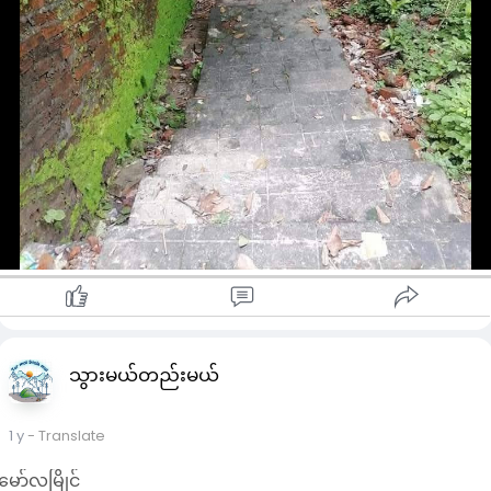
သွားမယ်တည်းမယ်
1 y
- Translate
မော်လမြိုင်