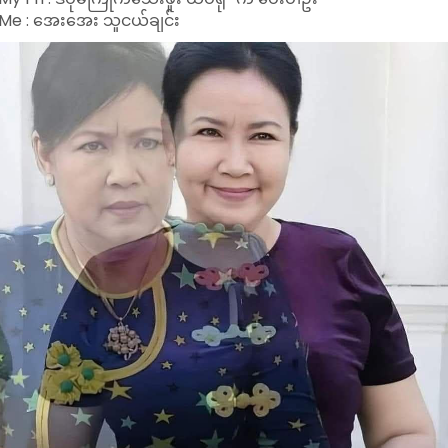
Me : အေးအေး သူငယ်ချင်း