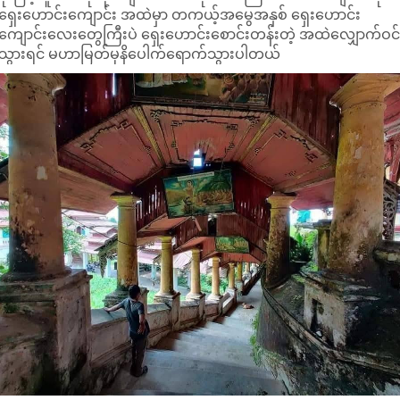
ရှေးဟောင်းကျောင်း အထဲမှာ တကယ့်အမွေအနှစ် ရှေးဟောင်း
ကျောင်းလေးတွေကြီးပဲ ရှေးဟောင်းစောင်းတန်းတဲ့ အထဲလျှောက်ဝင
သွားရင် မဟာမြတ်မုနိပေါက်ရောက်သွားပါတယ်