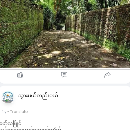
သွားမယ်တည်းမယ်
1 y
- Translate
မော်လမြိုင်
အင်းဝ​ရှေး​ဟောင်း​ကျောင်းတိုက်