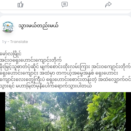
သွားမယ်တည်းမယ်
1 y
- Translate
မော်လမြိုင်
အင်းဝ​ရှေး​ဟောင်း​ကျောင်းတိုက်
မိုးမြင့်သူဓာတ်ပုံဆိုင် မျက်စောင်းထိုးလမ်းကြား အင်းဝကျောင်းတိုက်
ရှေးဟောင်းကျောင်း အထဲမှာ တကယ့်အမွေအနှစ် ရှေးဟောင်း
ကျောင်းလေးတွေကြီးပဲ ရှေးဟောင်းစောင်းတန်းတဲ့ အထဲလျှောက်ဝင
သွားရင် မဟာမြတ်မုနိပေါက်ရောက်သွားပါတယ်