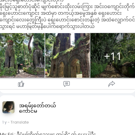
မိုးမြင့်သူဓာတ်ပုံဆိုင် မျက်စောင်းထိုးလမ်းကြား အင်းဝကျောင်းတိုက်
ရှေးဟောင်းကျောင်း အထဲမှာ တကယ့်အမွေအနှစ် ရှေးဟောင်း
ကျောင်းလေးတွေကြီးပဲ ရှေးဟောင်းစောင်းတန်းတဲ့ အထဲလျှောက်ဝင
သွားရင် မဟာမြတ်မုနိပေါက်ရောက်သွားပါတယ်
+11
အရမ်းတော်တယ်
ကောင်မ
1 y
- Translate
My Fri : ဒီပုံမကြိုက်သေးဖူး ထပ်ရို” က် ပေးပါဦး