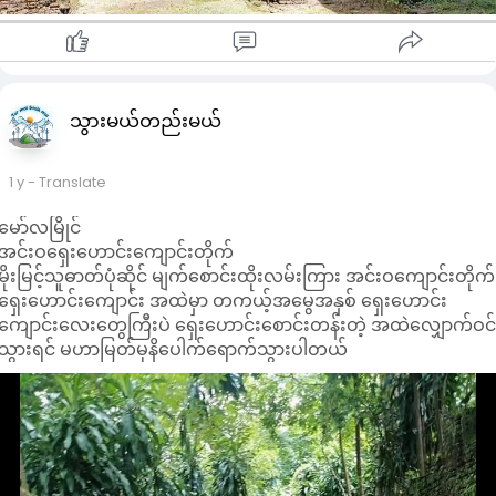
သွားမယ်တည်းမယ်
1 y
- Translate
မော်လမြိုင်
အင်းဝ​ရှေး​ဟောင်း​ကျောင်းတိုက်
မိုးမြင့်သူဓာတ်ပုံဆိုင် မျက်စောင်းထိုးလမ်းကြား အင်းဝကျောင်းတိုက်
ရှေးဟောင်းကျောင်း အထဲမှာ တကယ့်အမွေအနှစ် ရှေးဟောင်း
ကျောင်းလေးတွေကြီးပဲ ရှေးဟောင်းစောင်းတန်းတဲ့ အထဲလျှောက်ဝင
သွားရင် မဟာမြတ်မုနိပေါက်ရောက်သွားပါတယ်