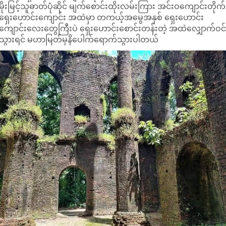
မိုးမြင့်သူဓာတ်ပုံဆိုင် မျက်စောင်းထိုးလမ်းကြား အင်းဝကျောင်းတိုက်
ရှေးဟောင်းကျောင်း အထဲမှာ တကယ့်အမွေအနှစ် ရှေးဟောင်း
ကျောင်းလေးတွေကြီးပဲ ရှေးဟောင်းစောင်းတန်းတဲ့ အထဲလျှောက်ဝင
သွားရင် မဟာမြတ်မုနိပေါက်ရောက်သွားပါတယ်