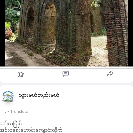
သွားမယ်တည်းမယ်
1 y
- Translate
မော်လမြိုင်
အင်းဝ​ရှေး​ဟောင်း​ကျောင်းတိုက်