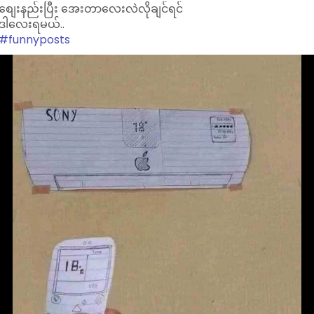
စျေးနည်းပြီး အေးတာလေးလဲလိုချင်ရင်
ဒါလေးရမယ်..
#funnyposts