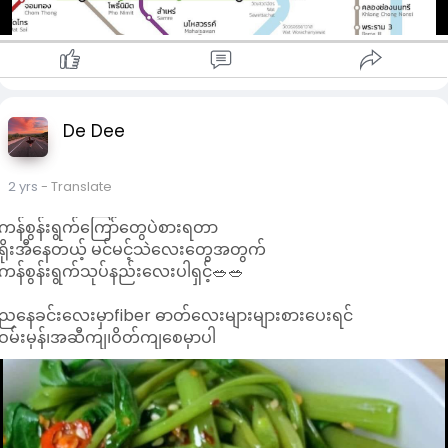
အဝတ်လျှော်စက်ကို သန့်ရှင်းတဲ့ အခါမှာလည်း ရှလကာရည်ကို
သာဓု သာဓု သာဓု ။
အသုံးပြုနို င်ပါတယ်။အဝတ်လျှော်စက်ကို တစ်လမှာ တစ်ကြိမ်
သာဓု သာဓု သာဓု ။
လောက် ရှလကာရည် နဲ့သန့်ရှင်းပေးလို့ရပါတယ်။အဲ့ဒီလို သန့်ရှင်းပေ
သာဓု သာဓု သာဓု ။
ခြင်းအားဖြင့် အဝတ်လျှော်စက်ရဲ့ အတွင်းပိုင်းကိုသန့်ရှင်းပေးနိုင်
သလို၊ကြေးတွေ၊ရေအနည်တွေနဲ့ဆပ်ပြာအကြွင်းအကျန်တွေကို
၆။ ထို့ကဲ့သို့ အမျှပေးဝေပြီး နောက်ဆုံး၌
ဖယ်ရှား သန့်စင်ပေးနိုင်ပါတယ်။သန့်ရှင်းပုံကတော့ ရှကာရည် ကိုင်း
De Dee
မိမိအဓိဋ္ဌာန်ကို သစ္စာပြု၍ လိုရာဆုကို
ခွက်သေးငါးခွက်နဲ့ရေကိုရောပြီး အဝတ်အစားဘာမှမထည့်ပဲနဲ့ ဒီ
တောင်းရမည်။
အတိုင်း အဝတ်လျှော်စက်ထဲကို ထည့်ပြီး၊စက်ကိုဖွင့်ပေးရမှာဖြစ်ပါ
( အဓိဋ္ဌာန်ကာလအတွင်း တစ်မျိုးတည်းသော
တယ်။
2 yrs
- Translate
ဆုကိုသာ တောင်းရမည်)
ကန်စွန်းရွက်ကြော်တွေပဲစားရတာ
အချိန်မပေးနိုင်သူများ အလုပ်မအားလပ်သူများ
ရိုးအီနေတယ့် မင်မင့်သဲလေးတွေအတွက်
မေတ္တသုတ်ပရိတ်တော်ကို နေ့စဉ်
ကန်စွန်းရွက်သုပ်နည်းလေးပါရှင့်🥗🥗
(၉) ခေါက် အဓိဋ္ဌာန်ဖြင့် ပုံမှန် ရွတ်ဖတ်
ပူဇော်နိုင်ပါက အကျိုးထူးများ
ညနေခင်းလေးမှာfiber ဓာတ်လေးများများစားပေးရင်
ရစေနိုင်မည် ဖြစ်ပါတယ်🙏🙏🙏
ဝမ်းမှန်၊အဆီကျ၊ဝိတ်ကျစေမှာပါ