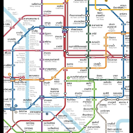
ဘာဝနာကုသိုလ်၊ သစ်စာကုသိုလ်
ခွက်ငါးခွက်လောက်နဲ့ရှလကာရည်နှစ်ခွက်လောက်ကို ရောပြီး မလျှော
မေတ္တာ ကုသိုလ် အစုစုတို့အား
ခင် တစ်ညလောက်စိမ်ပြီးမှ လျှော်ပေးပါက ဖြူဖွေးသစ်လွင်တဲ့
ဝသုန္ဓရေ မြေနတ်သားအား
အဝတ်အစားတွေ ကို ပိုင်ဆိုင်နိုင်မှာဖြစ်ပါတယ်။
သက်သေအရာထား၍ လည်းကောင်း
အမျှအတန်းပေးဝေပါ၏။
(၅)အနံ့ဆိုးတွေပျောက်စေ
တပည့်တော်နှင့် ထပ်တူထပ်မျှရ၍
အဝတ်အစားတွေမှာ ချွေးနံ့တွေနဲ့တခြားမကောင်းတဲ့ အနံ့အသက်တွ
သာဓု အနုမောဒနာ ခေါ်ဆိုနိုင်ကြပါစေ။
နံ့နေ၊ စွဲနေခဲ့ရင်လည်း ရှလကာရည်ကိုအ သုံးပြုနိုင်ပါတယ်။
ရှလကာရည် ကိုင်းခွက်ေ သးတစ်ခွက်(သို့)နှစ်ခွက်ကို ထည့်ပြီး လျှော
ကျွတ်နိုင် လွတ်နိုင် နိဗ္ဗာန်သို့
ပေးရမှာဖြစ်ပါတယ်။
မျက်မှောက်ပြုနိုင်ကြပါစေ။
(၆)အစွန်းအထင်းတွေကို ပျောက်စေ
အမျှ အမျှ အမျှ ၊
အမျှ အမျှ အမျှ ၊
အဝတ်အစားတွေမှာ တစ်ခုခုစွန်းထင်းသွားခဲ့ရင်လည်း ရှလကာရည်
အမျှ အမျှ အမျှ ၊
က ကူ ညီပေးနိုင်ပါတယ်။စွန်းထင်းသွားတဲ့ အဝတ်အစားတွေကို
ယူတော်မူကြပါကုန်လော့ 🙏🙏🙏
ရှလကာရည်ထဲမှာ မိနစ်အနည်းငယ်ကြာ စိမ်ထားပေးလိုက်ပါ။ပြီးရင်
တော့ လျှော်ဖွပ်ပေးလိုက်ပါ။
သူတော်ကောင်း သူတော်မြတ် အပေါင်းတို့၏ ပြု ပြုသမျှ ကောင်းမူ
ကုသိုလ် အစုစုတို့အားလည်း ကျွန်ုပ်မှ ဝမ်းမြောက်ဝမ်းသာ သာဓု
(၇)အဝတ်လျှော်စက်ကို သန့်ရှင်းစေ
အနုမောဒနာ ခေါ်ဆိုပါ၏။ ထပ်တူ ထပ်မျှ ရ ရပါလို၏။