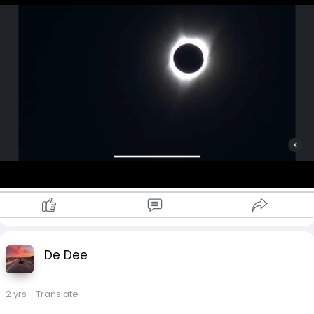
De Dee
2 yrs
- Translate