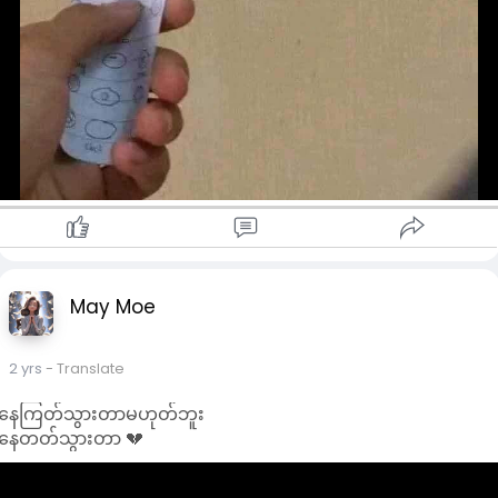
May Moe
2 yrs
- Translate
နေကြတ်သွားတာမဟုတ်ဘူး
နေတတ်သွားတာ 💔