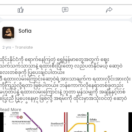
မျိုးတော်ရှစ်သောင်းတို့အား လည်းကောင်း၊၊
(၃)အဝတ်အစားများ အရောင်မကျွတ်စေ
(၇) ပထဝီ၊တေဇော၊အာဘော၊ဝါယော
အရောင်ကျွတ်တတ်တဲ့ အဝတ်အစားတွေကို အဝတ်လျှော်စက်ထဲ မှာ
ဓာတ်အကြီးလေးပါးကို မှီ၍ ဖြစ်ပေါ်
လျှော်ရ တာဟာ အိမ်ရှင်မတွေအတွက် တကယ်ကို ဒုက္ခရောက်စေပါ
Sofia
ကြကုန်သော အနန္တ နတ် လူ ဗြဟ္မာ
တယ်။ဒါကြောင့် အဝတ်အစားတွေအရောင်မကျွတ်ချင်ရင်
အနန္တသတ္တဝါအားလုံးတို့အား လည်းကောင်း ၊
ရှလကာရည်တစ်ခွက်ကို အဝတ်လျှော် စက်ထဲ ထည့်လျှော်ပေးပါ။
သြကာသလောက၊သင်္ခါရလောက၊သတ္တလောက
တကယ်လို့ အရောင်အရမ်းကျွတ်တတ်တဲ့ အဝတ်အ စားမျိုးဖြစ်နေ
2 yrs
- Translate
လောကသုံးပါး ကိုမှီ၍ ဖြစ်ပေါ်ကြကုန်သော
မယ်၊ဂျင်းဘောင်းဘီတွေအရောင်မကျွတ်ချင်ဘူး ဆိုရင်တော့ မေ
အနန်တ နတ် လူ ဗြမ္မာ အနန်တသတ်တဝါအားလုံးတို့အား
ထိုင်းနိုင်ငံကို ရောက်နေကြတဲ့ ရွှေမြန်မာတွေအတွက် ဈေး
လျှာ်ခင်၊ရှလကာရည်နဲ့ရေရောထားတဲ့ ရေထဲမှာ တစ်ညလောက် စိမ်
လည်းကောင်း ၊ ယမမင်းနှင့်တကွ ငရဲသူ ငရဲသားတို့အား
သက်သက်သာသာနဲ့ ရထားစီးပြီးတော့ လည်ပတ်နိုင်မယ့် ဆော့ဝဲ
ပေး ပြီး ေ နာက်နေ့ကျမှ လျှော်ပါ။ဒီနည်းအားဖြင့် အဝတ်အစား
လည်းကောင်း။
လေးတစ်ခုကို ပြပေးချင်ပါတယ်။
အရောင်ကျွတ်ခြင်း အရော င်လွင့်ခြင်းတွေကို သိသိသာသာလျော့ပါး
ဒီ ရထားလမ်းကြောင်းဆော့ဝဲရဲ့အားသာချက်က ရထားလိုင်းအားလုံး
သက် သာစေမှာပါ။
ဘေးရန် ခပ်သိမ်း ကင်းငြိမ်း ချမ်းသာကြပါစေ၊
ကိုကြည့်လို့ရတာ ဖြစ်ပါတယ်။ ဘန်ကောက်လိုနေရာတစ်ခုတည်း
ဒေါသ ခပ်သိမ်း ကင်းငြိမ်း ချမ်းသာ ကြပါစေ၊
မဟုတ်ပဲနဲ့ ရထားလမ်းကြောင်းနဲ့ ဘူတာ မှန်သမျှကို အချိန်နှင့်တစ်
(၄)ညစ်ပတ်သွားတဲ့အဖြူရောင် အဝတ်အစားတွေကို ဖြူလာစေ
ဆင်းရဲ ခပ်သိမ်း ကင်းငြိမ်း ချမ်းသာ ကြပါစေ၊
ပြေးညီ ‌ပြပေးနေမှာ ဖြစ်လို့ အရမ်းကို ထိုင်းမှာအသုံးဝင်တဲ့ ဆော့ဝဲ
နှလုံးစိတ်ဝမ်းငြိမ်းချမ်း သာယာ ကြပါစေ ကုန်သတည်း။
တစ်ခုအဖြစ် ရှိနေပါတယ်။
အကြောင်းမျိုးမျိုးကြောင့် ညစ်ပတ်သွားပြီး ညစ်ထေးထေးဖြစ်နေတဲ့
Read More
အဖြူရောင်အ ဝတ်အစားတွေ အရင်အတိုင်း ဖြူဖြူဖွေးဖွေး
တပည့်တော်-
ဆော့ဝဲကို ဒီမှာအလွယ်လေး ဒေါင်းယူနိုင်ပါတယ် -
အဝတ်အစားဖြစ်လာအောင် လည်း ရှလကာရည်က စွမ်းဆောင်ပေး
ပြုခဲ့သော ကုသိုလ် ကောင်းမူကံ
https://alann.fun/archives/11602
နိုင်ပါတယ်။အဖြူရောင်အဝတ်တွေ ညစ်ပတ်ေ နရင် ရှလကာရည်တစ
စေတနာ ၊ ဒါနကုသိုလ် ၊ သီလ ကုသိုလ်၊
ခွက်(သို့)နှစ်ခွက်ထည့်ပြီး ပုံမှန်လျှော်ေ ပးပါ။ရေလက် ဖက်ရည်