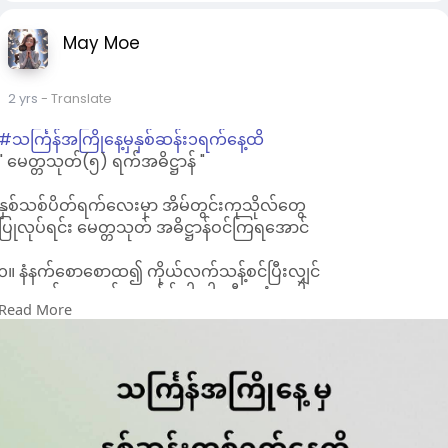
May Moe
2 yrs
- Translate
#သင်္ကြန်အကြိုနေ့မှနှစ်ဆန်း၁ရက်နေ့ထိ
" မေတ္တသုတ်(၅) ရက်အဓိဋ္ဌာန် "
နှစ်သစ်ပိတ်ရက်လေးမှာ အိမ်တွင်းကုသိုလ်တွေ
ပြုလုပ်ရင်း မေတ္တသုတ် အဓိဋ္ဌာန်ဝင်ကြရအောင်
၁။ နံနက်စောစောထ၍ ကိုယ်လက်သန့်စင်ပြီးလျှင်
ဘုရားရှင်ရှေ့တော်မှောက်၌ ငါးပါးသီလ ခံယူပါ။
Read More
၂။ ထို့နေ့အတွက် မေတ္တသုတ်ကို (၉)ခေါက်
အဓိဋ္ဌာန်ဝင်ခွင့်ပြုပါရန် ဘုရားရှင်ထံ
လျှောက်ထား ခွင့်ပန်ပါ။
၃။ ခွင့်ပန်ထားသည့်အတိုင်း အောင်မြင်အောင်
ကျင့်ဆောင်မည်ဖြစ်ပါကြောင်း ဘုရားရှင်ထံ၌