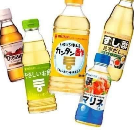
စောင့်ရှောက်လျက်ရှိကြကုန်သော
နတ်မင်းအပေါင်းတို့အားလည်းကောင်း။
(၁)အထည်သား တွေကို နူးညံ့စေ
(၄) ဝိရူပက္ခမြွေနတ်နဂါးမင်း၊
နေအိမ်မှာ အသုံးပြုတဲ့ တဘက်တွေ၊မျက်နှာသုတ်ပဝါတွေဟာ
ဆဗျာပုတ္တမြွေနတ်နဂါးမင်းနှင့်တကွ
အသုံးပြုတာကြာ လာရင် အစတွေထွက်တာ၊အမွှေးပွတွေပျောက်ပြီး
နတ်နဂါးမင်းအပေါင်းတို့အားလည်းကောင်း။
ကြမ်းကုန်တာတွေဖြစ် တတ် ပါတယ်။ဒါကြောင့်ဝယ်ခါစ ကလိုပဲ နူး
နူးညံ့ညံ့လေးဖြစ်ချင်တယ်ဆိုရင်တော့ လွယ်ပါတယ်။အထည်သား၊
(၅) ဘုရားသိုက်၊နဂါးသိုက်၊ကုလားသိုက်၊
ရက်ထည်မျိုး ဖြစ်ဖို့ တော့လိုပါတယ်။ အဝတ်လျှော် စက်ထဲကို
ရှမ်းသိုက်၊ဘီလူးသိုက် အစရှိသဖြင့် သိုက်နန်းရှင်၊
ရှလကာရည် လက်ဖက်ရည်ခွက်တစ်ခွက်၊ကိုင်းခွက်ရှိရင် ကိုင်းခွက်
သိုက်ချုပ်၊ သိုက်ဝင်အပေါင်းတို့နှင့်တကွ
တစ်ခွက် (ပုံမှာပြထားတဲ့ ခွက်မျိုး)ထည့်ပြီး လျှော်ပေးလိုက်ပါ။အဲ့ဒါ
နဂါး ဂဠုန် ကု မ္ဘဏ် ယက္ခ၊ဂန္ဓဗ္ဗ
ဆိုရင်ေ တာ့ နူးညံ့တဲ့ မျက်နှာသုတ်ပဝါ၊တဘက်တွေကို ရရှိပိုင် ဆိုင်
နတ်အပေါင်းတို့အားလည်းကောင်း။
နိုင်မှာဖြစ်ပါတယ်။
(၆) ဘုရားတပည့်တော်ဘဝအဆက်ဆက်
(၂)ဗက်တီးရီးယားကို သေစေ
သံသရာ၌ တော်စပ်ခဲ့သော မိခင်၊ဖခင်၊ဆရာသခင်၊
ကျေးဇူးရှင်များနှင့်
သန့်စင်ထားတဲ့ အဖြူရောင်ရှလကာရည်ကို အကောင်းဆုံး
ဆွေတော်အပေါင်း
ပိုးသတ်ဆေးပါ။ဗက် တီးရီးယားတွေကို သေေစေပါတယ်။ဒါကြောင့်
မျိုးတော်ရှစ်သောင်းတို့အားလည်းကောင်း၊
ညစ်ပတ်နေတယ်၊ပိုးမွှားတွေ ကပ်ငြိနေတယ်လို့ ထင်တဲ့ အဝတ်အစား
ယခုဘဝတော်စပ်ကြကုန်သော
တွေကို လျှော်ဖွပ်တဲ့ အခါမျိုးမှာ ရှလ ကာရည် တစ်ခွက်(သို့)နှစ်ခွက်
မိခင်၊ဖခင်၊ဆရာသခင်၊ကျေးဇူးရှင်များနှင့်
ထည့်လျှော်ပေးနိုင်ပါတယ်။
ဆွေတော်အပေါင်း