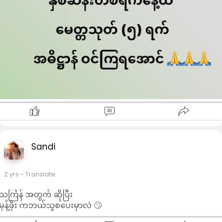
ကတိပေး လျှောက်ထားပါ။
၄။ သမန္တာ စက္ကဝါဠေသု မှစ၍ ရွတ်ဆိုပြီး
နတ်ဗြဟ္မာတို့အား ပရိတ်တရားနာ
ကြွပါရန် ဖိတ်ကြားပါ။
၅။ မေတ္တသုတ်ပရိတ်တော်ကို
စတင် ရွတ်ဖတ် ပူဇော်ပါ။
🔸လိုက်နာ ဆောင်ရွက်ရန်🔸
***************************
နေ့စဉ် (၉) ခေါက်နှုန်းဖြင့်
သင်္ကြန်ပိတ်ရက်(၅)ရက်
Sandi
အဓိဋ္ဌာန် ဝင်ရပါမယ်
နေ့စဉ် (၉)ခေါက် အဓိဋ္ဌာန်
2 yrs
- Translate
အောင်မြင်သွားတိုင်း မေတ္တာပို့ရပါမယ်
သင်္ကြန် အတွက် ဆိုပြီး
မုန့်ဖိုး ကဘယ်သူစပေးမှာလဲ 🙄
🔸မေတ္တာပို့နည်း🔸
******************