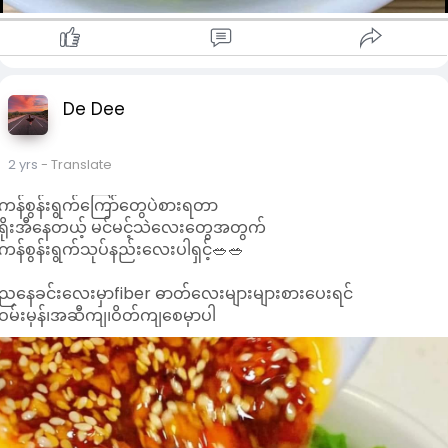
De Dee
2 yrs
- Translate
ကန်စွန်းရွက်ကြော်တွေပဲစားရတာ
ရိုးအီနေတယ့် မင်မင့်သဲလေးတွေအတွက်
ကန်စွန်းရွက်သုပ်နည်းလေးပါရှင့်🥗🥗
ညနေခင်းလေးမှာfiber ဓာတ်လေးများများစားပေးရင်
ဝမ်းမှန်၊အဆီကျ၊ဝိတ်ကျစေမှာပါ