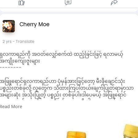
(၁) ဧတံ ပုညဘာဂံ ဤကဲ့သို့ ကျင့်ကြံပွားများအားထုတ် လှူဒါန်း
ပူဇော်ကန်တော့ရသော ကုသိုလ်ကောင်းမူကံစေတနာ အဖို့ဘာဂတို့
အား အနန္တစကြဝဠာ အတွင်း၌ မှီတင်းဖြစ်ပေါ်နေထိုင်ကြကုန်သော
Cherry Moe
အနတ္တလူနတ်ဗြဟ္မာ၊အနတ္တသတ္တဝါများအားလုံး ၊အရပ်လေးမျက်နာ ၊
အရပ်ရှစ်မျက်နာ၊ အရပ်ဆယ်မျက်နာ၌ ရှိကြကုန်သော အနန္တ နတ်၊ လူ
ဗြဟ္မာ အနန္တသတ္တဝါအားလုံး မည်သို့သော ပုဂ္ဂိုလ် သတ္တဝါမျှမကျန်။
2 yrs
- Translate
(၂) သာသနာတော်အား စောင့်ရှောက်
ရှလကာရည်ကို အဝတ်လျှော်စက်ထဲ ထည့်ခြင်းဖြင့် ရလာမယ့်
လျက်ရှိသော ဘိုးတော်သိကြားမင်းနှင့်တကွ
အကျိုးကျေးဇူးများ
သာသနာစောင့်နတ်မင်းကြီး ၄ ပါး
--------
အားလည်းကောင်း။
အဖြူရောင်ရှလကာရည်ဟာ ပုံမှန်အားဖြင့်တော့ မီးဖိုချောင်သုံး
(၃) တောစောင့်နတ်၊ တောင်စောင့်နတ်၊
ပစ္စည်းတစ်ခုလို့ လူတွေက သိထားကြပါတယ်။ချက်ပြုတ်ရာမှာသာ
မြို့စောင့်နတ်၊ ရွာစောင့်နတ်၊အာကာသစိုး၊
အများဆုံး အသုံးပြုတဲ့ ပစ္စည်း တစ်ခုပါ။ဒါပေမယ့် အဖြူရောင်
ရုက်ခစိုး၊ဘုမ်မစိုး၊
ရှလကာရည်မှာ တခြားအသုံးဝင်တာတွေရှိ ပါေ သးတယ်။
သမုဒ္ဒရာစောင့်နတ်၊မီးစောင့်နတ်၊
Read More
ရှလကာရည်ကို သန့်ရှင်းရေးသုံးပစ္စည်းတစ်ခုအဖြစ်လည်း သုံးနိုင်ပါ
ရေစောင့်နတ်၊လေစောင့်နတ်၊နေစောင့်နတ်၊
တယ်။ဈေးမကြီးသလို စီးပွားရေးအရလည်း တွက်ချေကိုက်တဲ့
လစောင့်နတ်၊နတ်မင်းအပေါင်းနှင့်
အဝတ်လျှော် ဆပ်ပြာမှုန့်တစ်ခုအဖြစ် ၎င်းကို အသုံးပြုလို့ရပါတယ်။
ကျွန်ုပ်၏ကိုယ်စောင့်နတ်တို့အားလည်းကောင်း၊
။အဝတ်လျှော်စက်ထဲကို ရှလကာရည်ထည့်ပေးခြင်း အားဖြင့် ရလာ
သာသနာတော်အား
မယ့် အကျိုးကျေးဇူးတွေကတော့..