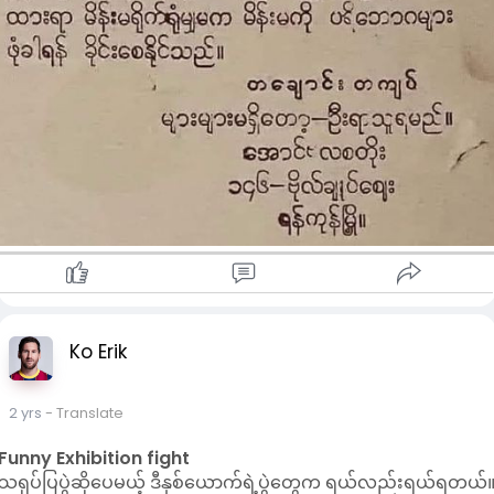
Ko Erik
2 yrs
- Translate
Funny Exhibition fight
သရုပ်ပြပွဲဆိုပေမယ့် ဒီနှစ်ယောက်ရဲ့ပွဲတွေက ရယ်လည်းရယ်ရတယ်