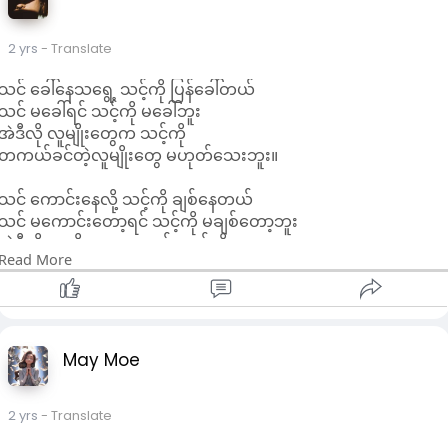
2 yrs
- Translate
သင် ခေါ်နေသရွေ့ သင့်ကို ပြန်ခေါ်တယ်
သင် မခေါ်ရင် သင့်ကို မခေါ်ဘူး
အဲဒီလို လူမျိုးတွေက သင့်ကို
တကယ်ခင်တဲ့လူမျိုးတွေ မဟုတ်သေးဘူး။
သင် ကောင်းနေလို့ သင့်ကို ချစ်နေတယ်
သင် မကောင်းတော့ရင် သင့်ကို မချစ်တော့ဘူး
အဲဒီလို လူမျိုးတွေကလည်း သင့်ကို
Read More
တကယ်ချစ်တဲ့လူမျိုးတွေ မဟုတ်သေးဘူး။
သင် မခေါ်ပေမယ့် သင့်ကို လိုက်ခေါ်နေတဲ့လူမျိုး
သင် မကောင်းပေမယ့် သင့်ကို မြတ်နိုးနေတဲ့လူမျိုး
အဲ့ဒီလို လူမျိုးတွေကမှ သင့်ကို
May Moe
တကယ်စိတ်ထဲရှိတဲ့လူမျိုးတွေ ဖြစ်တယ်။
2 yrs
- Translate
တစ်ခါတလေ ခဏတစ်ဖြုတ်လောက်လေး
သင်နဲ့ ပတ်သက်တဲ့လူတွေကို စိမ်းကားကြည့်လိုက်ပါ။