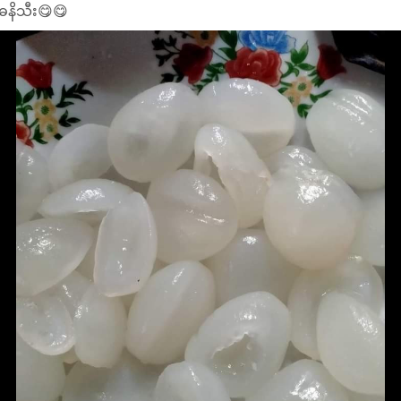
ဓနိသီး😋😋