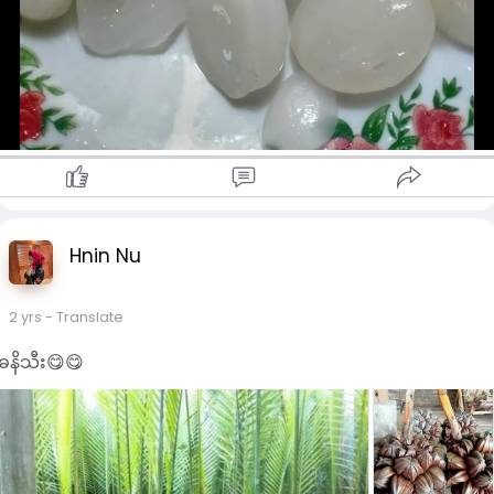
Hnin Nu
2 yrs
- Translate
ဓနိသီး😋😋