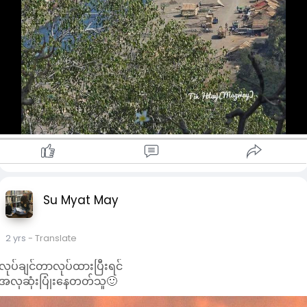
Su Myat May
2 yrs
- Translate
လုပ်ချင်တာလုပ်ထားပြီးရင်
အလှဆုံးပြုံးနေတတ်သူ🙂