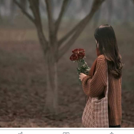
တကယ်တော့ ငါတို့စိတ်နဲ့ပဲဆိုင်တာ...လူတွေနဲ့မဆိုင်ဘူး....
ဒီလူတွေဟာ ဒီပုံစံအတိုင်း ဒီအကျင့်အတိုင်း သွားနေကြတာပါ
ငါတို့ကသာ သူတို့ကို ချစ်မိ/သံယောဇဉ်ပိုမိလို့
သူတို့ကြောင့် ခံစားနေရတာ
တကယ်တော့ သူတို့က လုပ်ရက်တာမဟုတ်ဘူး
ငါတို့က ချစ်မိသွားတာ.....