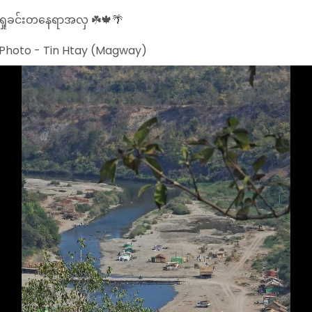
ရှုခင်းတနေရာအလှ ☘️🍁🌴
Photo - Tin Htay (Magway)