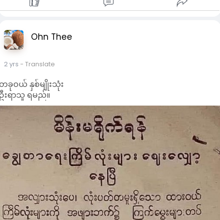
Ohn Thee
2 yrs
- Translate
တခုဝယ် နှစ်မျိုးသုံး
ဦးရာသူ ရမည်။