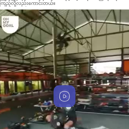
ကြည့်လို့လည်းကောင်းတယ်။
P
l
a
y