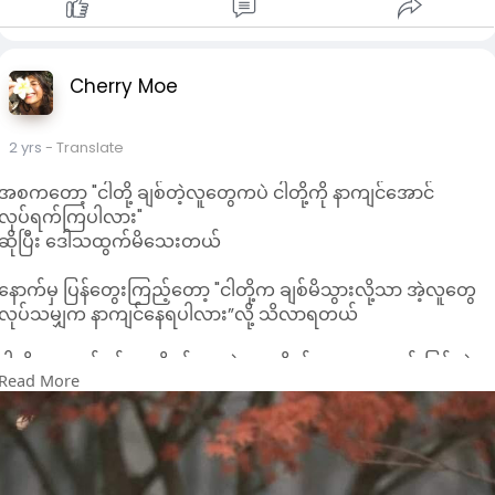
ဂရုစိုက်ပေးပါတယ်...
မျက်နှာလေး မဲ့သွားမှာကိုတောင်မလိုလားပဲ..
အမြဲစိတ်ပူပေးပါတယ်...💗
Cherry Moe
ချစ်ခြင်းမေတ္တာတွေ ထပ်တူကျတဲ့အခါ..
သို့မဟုတ်........
2 yrs
- Translate
လူရွေးမှန်သွားတဲ့အခါ တကယ်ကို ပျော်ရွှင်ရပါတယ်.💗
အစကတော့ "ငါတို့ ချစ်တဲ့လူတွေကပဲ ငါတို့ကို နာကျင်အောင်
လုပ်ရက်ကြပါလား"
ဆိုပြီး ဒေါသထွက်မိသေးတယ်
နောက်မှ ပြန်တွေးကြည့်တော့ "ငါတို့က ချစ်မိသွားလို့သာ အဲ့လူတွေ
လုပ်သမျှက နာကျင်နေရပါလား”လို့ သိလာရတယ်
ငါတို့သာမချစ်ရင် သူတို့မုန်းနေလဲ ဂရုမစိုက်ဘူး.... မကောင်းမြင်လဲရ
Read More
တယ်....မကောင်းပြောနေလဲ ဘာမှမဖြစ်ဘူး
ငါတို့တကယ်ချစ်မိသွားတဲ့အခါ....ထိုသူရဲ့ စကားလေးကြမ်းသွားတာ
က အစ ငါတို့အတွက်တော့ ကမ္ဘာပြိုသလိုပဲ