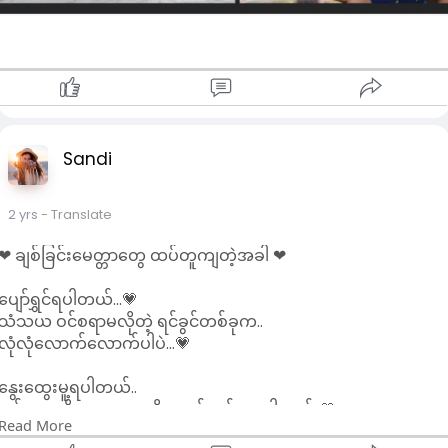
Sandi
2 yrs
- Translate
❤ ချစ်ခြင်းမေတ္တာတွေ ထပ်တူကျတဲ့အခါ ❤
ပျော်ရွှင်ရပါတယ်...💗
သံသယ ဝင်စရာမလိုတဲ့ ရင်ခွင်တစ်ခုက..
လုံလုံလောက်လောက်ပါပဲ...💗
နွေးထွေးမူ့ရပါတယ်..
ချစ်လားလို့ မေးစရာမလိုအောင် ချစ်ပေးပါတယ်..💗
Read More