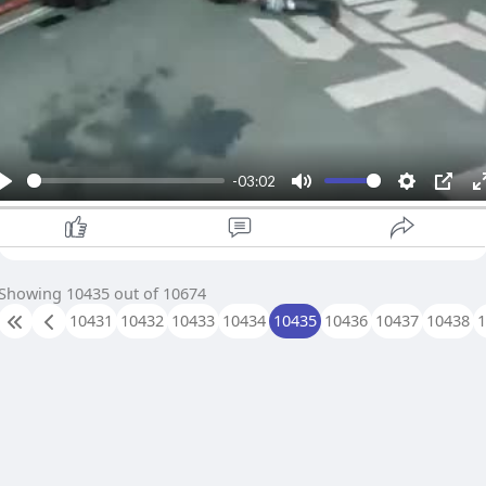
-03:02
P
M
S
P
l
u
e
I
a
t
t
P
y
e
t
Showing 10435 out of 10674
i
10431
10432
10433
10434
10435
10436
10437
10438
n
g
s
l
l