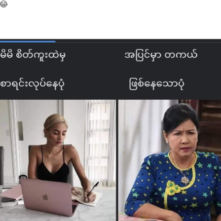
😂
သင့်ကို မဆက်သွယ်ဘဲ နေနိုင်တဲ့လူတွေက
သင့်ကို တကယ်စိတ်ထဲ မရှိတဲ့သူတွေဖြစ်ပြီး
“ဘာလို့ မဆက်သွယ်တာလဲ”ဆိုပြီး
ဒေါသထွက် ရန်တွေ့တတ်တဲ့လူတွေက
သင့်ကို တကယ် စိတ်ထဲရှိတဲ့လူတွေဆိုတာကို
သင် သိလာပါလိမ့်မယ်။
တစ်ခါတလေ ဘဝမှာ တစ်ချို့အလွဲအချော်တွေ
အမှားအယွင်းလေးတွေထဲကနေ
ကိုယ့်ဘဝရဲ့ မိတ်ဆွေစစ် လက်တွဲဖော်စစ်ကို
သင် ရှာဖွေတွေ့ရှိတတ်တယ် ။ ❤️