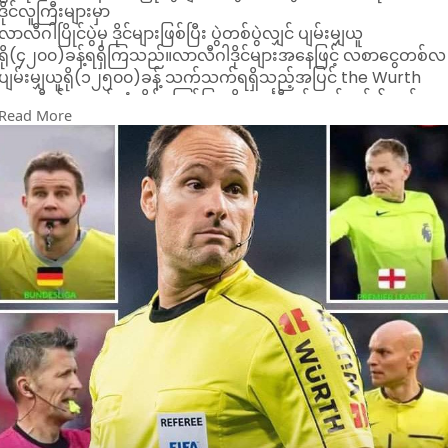
ဒိုင်လူကြီးများမှာ
လာလီဂါပြိုင်ပွဲမှ ဒိုင်များဖြစ်ပြီး ပွဲတစ်ပွဲလျှင် ပျမ်းမျှယူ
ရို(၄၂၀၀)ခန့်ရရှိကြသည်။လာလီဂါဒိုင်များအနေဖြင့် လစာငွေတစ်လ
ပျမ်းမျှယူရို(၁၂၅၀၀)ခန့် သက်သက်ရရှိသည့်အပြင် the Wurth
ကုမ္ပဏီ၏ အမှတ်တံဆိပ်ကြော်ငြာကို အင်္ကျီတွင် ဝတ်ဆင်၍စပွန်ဆာ
Read More
ကြေး တစ်နှစ် ယူရို(၂၅၀၀၀)ခန့်လည်း ထပ်မံရရှိကြသည်။ပရီးမီး
ယားလိဂ်ဒိုင်များမှာ နာမည်ကျော်ကြားသော်လည်း ဥရောပထိပ်တန်း
လိဂ်များမှ ဒိုင်များထဲတွင် ဝင်ငွေအနည်းဆုံးဖြစ်ကြသည်။ပရီးမီး
ယားလိဂ်ဒိုင်လူကြီးများအနေဖြင့် ပွဲတစ်ပွဲလျှင် ပျမ်းမျှယူ
ရို(၁၃၀၀)ခန့်သာရရှိကြပြီး လစာငွေတစ်လ ပျမ်းမျှယူရို(၃၇၀၀)ခန့်
သာ ရရှိသည်။ ဒိုင်များအနေဖြင့် အတွေ့အကြုံအပေါ်မူတည်၍ တစ်
ဦးနှင့်တစ်ဦး ဝင်ငွေအနည်းနှင့်အများ ကွာခြားကြောင်းသိရသည်။စီး
ရီးအေဒိုင်လူကြီးများမှာ ပွဲကြေးတစ်ပွဲပျမ်းမျှ ယူရို(၃၄၀၀)၊လစာငွေ
ယူရို(၃၉၀၀)မှ(၆၅၀၀)ကြား၊ဘွန်ဒက်စ်လီဂါဒိုင်လူကြီးများမှာ ပွဲ
ကြေးတစ်ပွဲပျမ်းမျှ ယူရို(၃၆၀၀)၊ လစာငွေယူ
ရို(၂၅၀၀)မှ(၆၀၀၀)ကြား၊ပြင်သစ်လိဂ်ဝမ်းဒိုင်လူကြီးများမှာ ပွဲကြေ
တစ်ပွဲပျမ်းမျှ ယူရို(၂၉၀၀)၊လစာငွေယူရို(၆၀၀၀)ခန့်၊ပေါ်တူဂီလိဂ်
ဒိုင်လူကြီးများမှာ ပွဲကြေးတစ်ပွဲပျမ်းမျှ ယူရို(၁၅၀၀)၊လစာငွေယူ
ရို(၇၅၀)မှ(၂၅၀၀)ကြား အသီးသီးရရှိကြသည်။ယင်းဒိုင်လူကြီးများ
မှ ချန်ပီယံလိဂ်ပွဲစဉ်တစ်ပွဲကိုင်တွယ်ခွင့်ရလျှင် ပွဲကြေး ယူရို(၇၀၀၀)စ