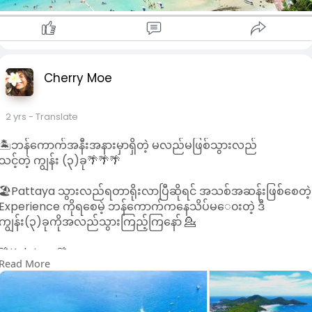
Koh Kham သည် Pattaya အနီးနားမှာရှိတဲ့ ကျွန်း၁ခုဖြစ်ပြီး
စိမ်းလန်းစိုပြေသောရေပြင်ကြီးနဲ့အတူပြန့်ကျဲနေသောသဲဖြူများနဲ့
ကျောက်ဆောင်ငယ်များကြောင့် လူသိများကြပါတယ်။ရင်သပ်ရှုမော
ဖွယ်ရှုခင်းများရှိသောကျွန်းဖြစ်တာကြောင့် ဓါတ်ပုံလှလှလေးတွေကို
လည်းရိုက်နိုင်ပါတယ်။Koh Kham ကျွန်းရဲ့လူသိများတဲ့နောက်
အချက်ကတော့ ဓါတ်ပုံရိုက်ရင်အရမ်းလှတဲ့သစ်သားတံတားပဲဖြစ်ပါ
Cherry Moe
တယ်။လာရောက်လည်ပတ်သူများသည် သန္တာကျောက်တန်းများရဲ့
သဘာ၀အလှများကို Snorkeling လုပ်ပြီးကြည့်နိုင်ပါသေးတယ်။
2 yrs
- Translate
🌴Koh Kood🌴
🏝️ဘန်ကောက်အနီးအနားမှာရှိတဲ့ မလည်မဖြစ်သွားလည်
သင့်တဲ့ ကျွန်း (၃)ခု🌴🌴🌴
ဒီကျွန်းကတော့ဘန်ကောက်ကနေနည်းနည်းတော့​ေ၀းနေပေမဲ့သွား
လည်သင့်တဲ့ကျွန်း၁ကျွန်းလည်းဖြစ်ပါတယ်။Koh Kood ကျွန်းတွင်
🏖️Pattaya သွားလည်ရတာရိုးလာပြီဆိုရင် အသစ်အဆန်းဖြစ်စေတဲ့
Bang Bao Beach,Ao Noi Bay,Klong Chao Bay,Huang Nam
Experience ကိုရစေမဲ့ ဘန်ကောက်ကနေသိပ်မ​ေ၀းတဲ့ ဒီ
Khiao ရေတံခွန်နဲ့ တခြားသဘာ၀အလှအပများကြောင့် လာရောက်
ကျွန်း(၃)ခုကိုအလည်သွားကြည့်ကြနော် 💁
လည်ပတ်သူများကိုထပ်ခါထပ်ခါပြန်လာစေချင်မဲ့ ကျွန်းဖြစ်ပါတယ်။
တိတ်ဆိတ်ငြိမ်သက်စွာဖြင့်ခရီးသွားများအနားယူအပန်းဖြေနိုင်ရန်
🌴Koh Larn🌴
အတွက်ကျွန်းပေါ်တွင် Hotelနှင်Resort များလည်းရှိပါတယ်။ရေ
Read More
ငုတ်ခြင်းကိုကြိုက်နှစ်သက်သူများအတွက် လှပတဲ့ သန္တာကျောက်
Pattaya နားကကျွန်း၁ကျွန်းဖြစ်တဲ့ Koh Larn ကျွန်းသည်
တန်းများကိုကြည့်ရှုနိုင်ရန် Snorkeling လည်းလုပ်လို့ရပါသေး
Foreigners တွေကြားထဲမှာတော့ Coral Island လို့လူသိများကြပါ
တယ်။