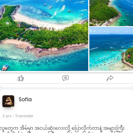
တယ်။လာရောက်လည်ပတ်ကြသူများသည် စိမ်းလန်းတ​ဲ့သစ်ပင်
တွေကနေ ကြည်လင်တဲ့ပင်လယ်ရေနဲ့ပြန့်ကျဲနေသောသဲဖြူဖြူများရဲ့
အလှကိုခံစားကြည့်မြင်နိုင်မှာဖြစ်ပါတယ်။Koh Larn ကျွန်းရောက်ရင
Giant Buddha Viewpoint,Tawaen Beach,Windmill
Viewpoint,Nual Beach,Sangwan Beach စတဲ့တခြားလည်ပတ်
စရာကောင်းတဲ့နေရာများလည်းရှိပါသေးတယ်။Sup Board စီးခြင်း၊
ကယက်လှေလှော်ခြင်း၊Snorkeling လုပ်ခြင်းစတဲ့ Activities များ
လည်း Koh Larn ကျွန်းမှာလုပ်လို့ရနိုင်ပါတယ်။
🌴Koh Kham🌴
Koh Kham သည် Pattaya အနီးနားမှာရှိတဲ့ ကျွန်း၁ခုဖြစ်ပြီး
စိမ်းလန်းစိုပြေသောရေပြင်ကြီးနဲ့အတူပြန့်ကျဲနေသောသဲဖြူများနဲ့
ကျောက်ဆောင်ငယ်များကြောင့် လူသိများကြပါတယ်။ရင်သပ်ရှုမော
ဖွယ်ရှုခင်းများရှိသောကျွန်းဖြစ်တာကြောင့် ဓါတ်ပုံလှလှလေးတွေကို
လည်းရိုက်နိုင်ပါတယ်။Koh Kham ကျွန်းရဲ့လူသိများတဲ့နောက်
Sofia
အချက်ကတော့ ဓါတ်ပုံရိုက်ရင်အရမ်းလှတဲ့သစ်သားတံတားပဲဖြစ်ပါ
တယ်။လာရောက်လည်ပတ်သူများသည် သန္တာကျောက်တန်းများရဲ့
2 yrs
- Translate
သဘာ၀အလှများကို Snorkeling လုပ်ပြီးကြည့်နိုင်ပါသေးတယ်။
လူတွေက အိမ်မှာ အငယ်ဆုံးလေးလို့ ပြောလိုက်တာနဲ့ အများကြီး
🌴Koh Kood🌴