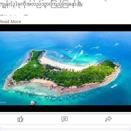
ကျွန်း(၃)ခုကိုအလည်သွားကြည့်ကြနော် 💁
🌴Koh Larn🌴
Read More
Pattaya နားကကျွန်း၁ကျွန်းဖြစ်တဲ့ Koh Larn ကျွန်းသည်
Foreigners တွေကြားထဲမှာတော့ Coral Island လို့လူသိများကြပါ
တယ်။လာရောက်လည်ပတ်ကြသူများသည် စိမ်းလန်းတ​ဲ့သစ်ပင်
တွေကနေ ကြည်လင်တဲ့ပင်လယ်ရေနဲ့ပြန့်ကျဲနေသောသဲဖြူဖြူများရဲ့
အလှကိုခံစားကြည့်မြင်နိုင်မှာဖြစ်ပါတယ်။Koh Larn ကျွန်းရောက်ရင
Giant Buddha Viewpoint,Tawaen Beach,Windmill
Viewpoint,Nual Beach,Sangwan Beach စတဲ့တခြားလည်ပတ်
စရာကောင်းတဲ့နေရာများလည်းရှိပါသေးတယ်။Sup Board စီးခြင်း၊
ကယက်လှေလှော်ခြင်း၊Snorkeling လုပ်ခြင်းစတဲ့ Activities များ
လည်း Koh Larn ကျွန်းမှာလုပ်လို့ရနိုင်ပါတယ်။
🌴Koh Kham🌴
Koh Kham သည် Pattaya အနီးနားမှာရှိတဲ့ ကျွန်း၁ခုဖြစ်ပြီး
စိမ်းလန်းစိုပြေသောရေပြင်ကြီးနဲ့အတူပြန့်ကျဲနေသောသဲဖြူများနဲ့
ကျောက်ဆောင်ငယ်များကြောင့် လူသိများကြပါတယ်။ရင်သပ်ရှုမော