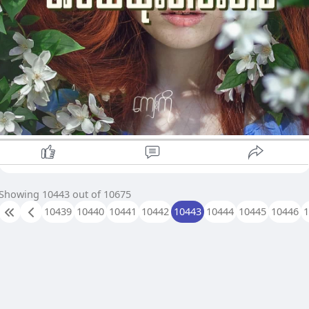
တစ်ခုခု လိုချင်ရင် လိုအပ်လာရင် ... ကျွန်မက သိပ်ပူဆာတတ်တာ
မဟုတ်ဘူးရယ် တစ်နေ့ကျရင်ဆိုတဲ့ အိပ်မက်လေးထဲ စုထားရင်း
တိတ်တိတ်လေးပဲ ငြိမ်နေတတ်တာ အိမ်က အစ်ကိုတို့ အမတို့အတွက်
အများကြီးကုန်ကျထားရတာလေ ငါပူဆာလိုက်ရင် ပိုခက်ခဲသွားပါလိ
မ့်မယ်ဆိုပြီး ကျွန်မလဲ တွေးတတ်ခဲ့ပါတယ် ။ ပြီးတော့... အိမ်ကို ပိုလို့
တောင် တွယ်တာတတ်သေးတယ် ။ ​စိတ်ဆိုး စိတ်ကောက်ဖို့ နေနေသာ
သာ ၀မ်းနည်းရင်တောင် ကိုယ်တစ်ယောက်တည်း ဘယ်သူမှ မသိ
အောင် နေတတ်တာမျိုးပေါ့ ။
အငယ်ဆုံးလေးဆိုတိုင်း အမြဲတမ်းဆိုးမနေသလို အများကြီးလဲ
အလိုလိုက်ခံမနေရတဲ့ အငယ်ဆုံးတွေလဲ ရှိနေပါသေးတယ် ။ ဘာလုပ်
လုပ် ဘာကိုင်ကိုင် အကောင်းမြင်မခံရတဲ့ ကျွန်မကော ပြီးတော့
Showing 10443 out of 10675
အငယ်မို့ဆိုပြီး တိတ်ဆိတ်နေရတဲ့ ကျွန်မလို တခြားတစ်ယောက်ကေ
ပြီးတော့ ကိုယ့်ထက် ပိုအလိုလိုက်ခံရတဲ့အချိန်တွေ မျက်ရည်၀ိုင်း၀ိုင်း
10439
10440
10441
10442
10443
10444
10445
10446
နဲ့ ငေးကြည့်နေရတဲ့ အငယ်ဆုံးလေးကော ရှိနေမှာပါ။