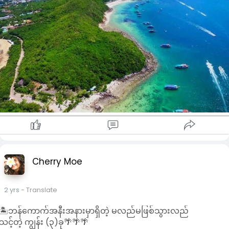
Viewpoint,Nual Beach,Sangwan Beach စတဲ့တခြားလည်ပတ်
စရာကောင်းတဲ့နေရာများလည်းရှိပါသေးတယ်။Sup Board စီးခြင်း၊
ကယက်လှေလှော်ခြင်း၊Snorkeling လုပ်ခြင်းစတဲ့ Activities များ
လည်း Koh Larn ကျွန်းမှာလုပ်လို့ရနိုင်ပါတယ်။
🌴Koh Kham🌴
Koh Kham သည် Pattaya အနီးနားမှာရှိတဲ့ ကျွန်း၁ခုဖြစ်ပြီး
စိမ်းလန်းစိုပြေသောရေပြင်ကြီးနဲ့အတူပြန့်ကျဲနေသောသဲဖြူများနဲ့
ကျောက်ဆောင်ငယ်များကြောင့် လူသိများကြပါတယ်။ရင်သပ်ရှုမော
ဖွယ်ရှုခင်းများရှိသောကျွန်းဖြစ်တာကြောင့် ဓါတ်ပုံလှလှလေးတွေကို
လည်းရိုက်နိုင်ပါတယ်။Koh Kham ကျွန်းရဲ့လူသိများတဲ့နောက်
အချက်ကတော့ ဓါတ်ပုံရိုက်ရင်အရမ်းလှတဲ့သစ်သားတံတားပဲဖြစ်ပါ
တယ်။လာရောက်လည်ပတ်သူများသည် သန္တာကျောက်တန်းများရဲ့
Cherry Moe
သဘာ၀အလှများကို Snorkeling လုပ်ပြီးကြည့်နိုင်ပါသေးတယ်။
🌴Koh Kood🌴
2 yrs
- Translate
ဒီကျွန်းကတော့ဘန်ကောက်ကနေနည်းနည်းတော့​ေ၀းနေပေမဲ့သွား
🏝️ဘန်ကောက်အနီးအနားမှာရှိတဲ့ မလည်မဖြစ်သွားလည်
လည်သင့်တဲ့ကျွန်း၁ကျွန်းလည်းဖြစ်ပါတယ်။Koh Kood ကျွန်းတွင်
သင့်တဲ့ ကျွန်း (၃)ခု🌴🌴🌴