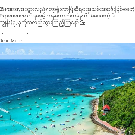
Bang Bao Beach,Ao Noi Bay,Klong Chao Bay,Huang Nam
Khiao ရေတံခွန်နဲ့ တခြားသဘာ၀အလှအပများကြောင့် လာရောက်
🏖️Pattaya သွားလည်ရတာရိုးလာပြီဆိုရင် အသစ်အဆန်းဖြစ်စေတဲ့
လည်ပတ်သူများကိုထပ်ခါထပ်ခါပြန်လာစေချင်မဲ့ ကျွန်းဖြစ်ပါတယ်။
Experience ကိုရစေမဲ့ ဘန်ကောက်ကနေသိပ်မ​ေ၀းတဲ့ ဒီ
တိတ်ဆိတ်ငြိမ်သက်စွာဖြင့်ခရီးသွားများအနားယူအပန်းဖြေနိုင်ရန်
ကျွန်း(၃)ခုကိုအလည်သွားကြည့်ကြနော် 💁
အတွက်ကျွန်းပေါ်တွင် Hotelနှင်Resort များလည်းရှိပါတယ်။ရေ
ငုတ်ခြင်းကိုကြိုက်နှစ်သက်သူများအတွက် လှပတဲ့ သန္တာကျောက်
🌴Koh Larn🌴
တန်းများကိုကြည့်ရှုနိုင်ရန် Snorkeling လည်းလုပ်လို့ရပါသေး
Read More
တယ်။
Pattaya နားကကျွန်း၁ကျွန်းဖြစ်တဲ့ Koh Larn ကျွန်းသည်
Foreigners တွေကြားထဲမှာတော့ Coral Island လို့လူသိများကြပါ
တယ်။လာရောက်လည်ပတ်ကြသူများသည် စိမ်းလန်းတ​ဲ့သစ်ပင်
တွေကနေ ကြည်လင်တဲ့ပင်လယ်ရေနဲ့ပြန့်ကျဲနေသောသဲဖြူဖြူများရဲ့
အလှကိုခံစားကြည့်မြင်နိုင်မှာဖြစ်ပါတယ်။Koh Larn ကျွန်းရောက်ရင
Giant Buddha Viewpoint,Tawaen Beach,Windmill
Viewpoint,Nual Beach,Sangwan Beach စတဲ့တခြားလည်ပတ်
စရာကောင်းတဲ့နေရာများလည်းရှိပါသေးတယ်။Sup Board စီးခြင်း၊
ကယက်လှေလှော်ခြင်း၊Snorkeling လုပ်ခြင်းစတဲ့ Activities များ
လည်း Koh Larn ကျွန်းမှာလုပ်လို့ရနိုင်ပါတယ်။
🌴Koh Kham🌴