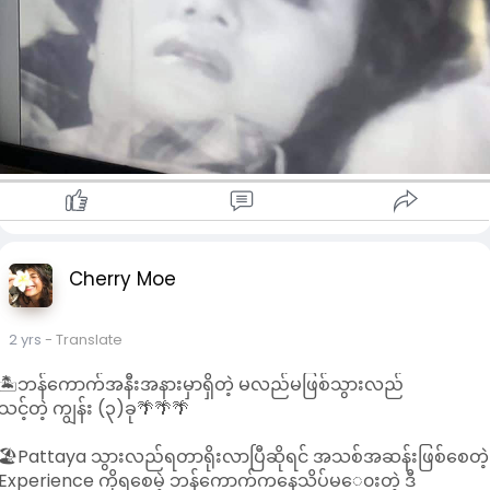
Cherry Moe
2 yrs
- Translate
🏝️ဘန်ကောက်အနီးအနားမှာရှိတဲ့ မလည်မဖြစ်သွားလည်
သင့်တဲ့ ကျွန်း (၃)ခု🌴🌴🌴
🏖️Pattaya သွားလည်ရတာရိုးလာပြီဆိုရင် အသစ်အဆန်းဖြစ်စေတဲ့
Experience ကိုရစေမဲ့ ဘန်ကောက်ကနေသိပ်မ​ေ၀းတဲ့ ဒီ