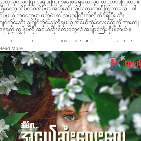
အလိုလိုက်ခံရပြီး အများကြီး အချစ်ခံရမယ်လို့ပဲ ထင်တတ်ကြတာ ။
ပြီးတော့ အိမ်တစ်အိမ်မှာ အဆိုးဆုံးလို့ပဲတွေးတတ်ကြတာလေ ။ ဒါ
ဒီကျွန်းကတော့ဘန်ကောက်ကနေနည်းနည်းတော့​ေ၀းနေပေမဲ့သွား
ပေမယ့် ဘ၀တွေမှာ မတူပဲဟာ အများကြီးအလိုက်ခံရပြီး ဆိုး
လည်သင့်တဲ့ကျွန်း၁ကျွန်းလည်းဖြစ်ပါတယ်။Koh Kood ကျွန်းတွင်
ချင်တိုင်းဆိုး ချွဲချင်တိုင်းချွဲလို့ရမယ့် အငယ်ဆုံးလေးတွေကို အားကျ
Bang Bao Beach,Ao Noi Bay,Klong Chao Bay,Huang Nam
နေရတဲ့ ကျွန်မလို အငယ်ဆုံးလေးတွေလဲ အများကြီး ရှိပါတယ် ။
Khiao ရေတံခွန်နဲ့ တခြားသဘာ၀အလှအပများကြောင့် လာရောက်
လည်ပတ်သူများကိုထပ်ခါထပ်ခါပြန်လာစေချင်မဲ့ ကျွန်းဖြစ်ပါတယ်။
အငယ်က အငယ်နေရာမှာနေဆိုပြီး ကိုယ်သိတဲ့အရာတောင် ပါးစပ်
တိတ်ဆိတ်ငြိမ်သက်စွာဖြင့်ခရီးသွားများအနားယူအပန်းဖြေနိုင်ရန်
Read More
လေးပိတ်ပြီး နေခဲ့ရဖူးတယ် ။ ပြိုင်ငြင်းတယ်လို့ရယ်မဟုတ်ပါဘူး ဒီ
အတွက်ကျွန်းပေါ်တွင် Hotelနှင်Resort များလည်းရှိပါတယ်။ရေ
တိုင်းလေး နားထောင်ပေးကြည့်ရုံနဲ့ အဆင်ပြေပေမယ့် ကျွန်မအတွက်
ငုတ်ခြင်းကိုကြိုက်နှစ်သက်သူများအတွက် လှပတဲ့ သန္တာကျောက်
တိတ်တိတ်နေလိုက်ဖို့ပဲ ရွေးစရာရှိခဲ့တာပါ ။ ပြီးတော့ ... ကျွန်မက
တန်းများကိုကြည့်ရှုနိုင်ရန် Snorkeling လည်းလုပ်လို့ရပါသေး
အငယ်ဆုံးဆိုတော့ အိမ်မှာ ပိုပြီးတော့ အနေများခဲ့တယ်လေ ...
တယ်။
အစစအရာရာ ကိုယ့်ခြေ ကိုယ်လက်ကြီးတွေပါပဲ ။
ဒါပေမယ့် လွတ်လပ်ခွင့်တွေကျတော့ ငယ်သေးလို့ ကလေးပဲ ရှိသေး
လို့ ပြီးရင် ... အမျိုးမျိုးသော စကားလုံးတွေနဲ့ ကျွန်မက အခန်းထဲပဲ
အချိန်ကုန်ဆုံးရတာများတယ် ။ ကိုယ်နဲ့ သက်တူရွယ်တူတွေ ပျော်ရွှင်
နေတာကို ကြည့်ပြီး တစ်ကြိမ်လောက် ပျော်ချင်ရုံလောက် ပျော်တာနဲ့
ပျက်တာ မခွဲတတ်တော့တဲ့အရွယ်လဲ မဟုတ်တော့ဘူး ဒါပေမယ့် က
လေူပဲ ရှိသေးတယ်ဆိုတဲ့ ကန့်သတ်ချက်တွေအောက်မှာ ကိုယ်ဟာ လူ
တွေနဲ့ စိမ်းလာတယ် ။