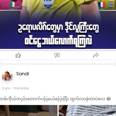
ရရှိကြကြောင်းလည်း သိရသည်။VAR ဒိုင်များမှာ ကွင်းလယ်ဒိုင်များ
လောက် ပွဲကြေးမရဘဲ လာလီဂါတွင် ယူရို(၂၁၀၀)၊ပရီးမီးယားလိဂ်
တွင် ယူရို(၁၀၀၀)၊စီးရီးအေတွင် ယူရို(၁၅၀၀)၊ဘွန်ဒက်စ်လီဂါတွင် ယ
ရို(၁၁၀၀)၊ပြင်သစ်လိဂ်ဝမ်းတွင် ယူရို(၉၀၀)၊ပေါ်တူဂီလိဂ်တွင် ယူ
ရို(၄၈၀) အစရှိသဖြင့် ရရှိကြကြောင်း သိရသည်။
Sandi
2 yrs
- Translate
တစ်ကိုယ်တည်း​တောက်ပပြမယ်​ပြောပြီး ထွက်လာခဲ့တာပဲ​လေ 😂