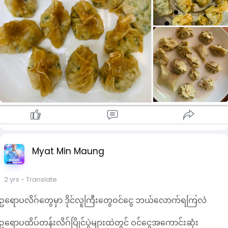
Myat Min Maung
2 yrs
- Translate
ဥရောပလိဂ်တွေမှာ ဒိုင်လူကြီးတွေဝင်ငွေ ဘယ်လောက်ရကြလဲ
ဥရောပထိပ်တန်းလိဂ်ပြိုင်ပွဲများထဲတွင် ဝင်ငွေအကောင်းဆုံး