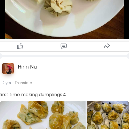
Hnin Nu
2 yrs
- Translate
first time making dumplings☺️