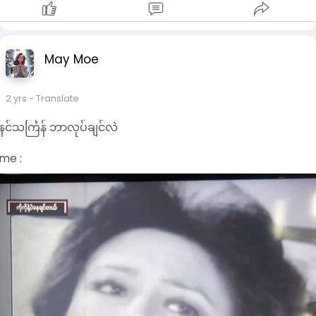
May Moe
2 yrs
- Translate
နင်သင်္ကြန် ဘာလုပ်ချင်လဲ
me :