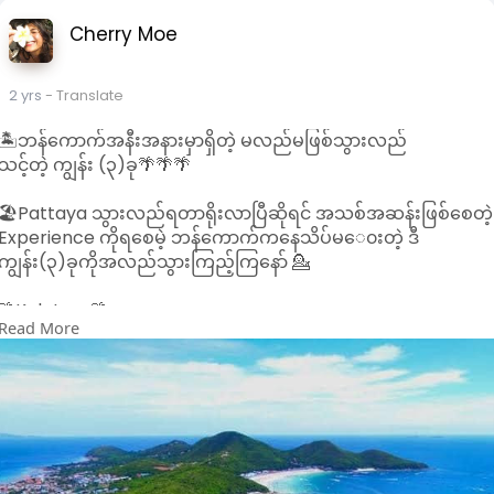
ဖွယ်ရှုခင်းများရှိသောကျွန်းဖြစ်တာကြောင့် ဓါတ်ပုံလှလှလေးတွေကို
လည်းရိုက်နိုင်ပါတယ်။Koh Kham ကျွန်းရဲ့လူသိများတဲ့နောက်
Cherry Moe
အချက်ကတော့ ဓါတ်ပုံရိုက်ရင်အရမ်းလှတဲ့သစ်သားတံတားပဲဖြစ်ပါ
တယ်။လာရောက်လည်ပတ်သူများသည် သန္တာကျောက်တန်းများရဲ့
2 yrs
- Translate
သဘာ၀အလှများကို Snorkeling လုပ်ပြီးကြည့်နိုင်ပါသေးတယ်။
🏝️ဘန်ကောက်အနီးအနားမှာရှိတဲ့ မလည်မဖြစ်သွားလည်
🌴Koh Kood🌴
သင့်တဲ့ ကျွန်း (၃)ခု🌴🌴🌴
ဒီကျွန်းကတော့ဘန်ကောက်ကနေနည်းနည်းတော့​ေ၀းနေပေမဲ့သွား
🏖️Pattaya သွားလည်ရတာရိုးလာပြီဆိုရင် အသစ်အဆန်းဖြစ်စေတဲ့
လည်သင့်တဲ့ကျွန်း၁ကျွန်းလည်းဖြစ်ပါတယ်။Koh Kood ကျွန်းတွင်
Experience ကိုရစေမဲ့ ဘန်ကောက်ကနေသိပ်မ​ေ၀းတဲ့ ဒီ
Bang Bao Beach,Ao Noi Bay,Klong Chao Bay,Huang Nam
ကျွန်း(၃)ခုကိုအလည်သွားကြည့်ကြနော် 💁
Khiao ရေတံခွန်နဲ့ တခြားသဘာ၀အလှအပများကြောင့် လာရောက်
လည်ပတ်သူများကိုထပ်ခါထပ်ခါပြန်လာစေချင်မဲ့ ကျွန်းဖြစ်ပါတယ်။
🌴Koh Larn🌴
တိတ်ဆိတ်ငြိမ်သက်စွာဖြင့်ခရီးသွားများအနားယူအပန်းဖြေနိုင်ရန်
Read More
အတွက်ကျွန်းပေါ်တွင် Hotelနှင်Resort များလည်းရှိပါတယ်။ရေ
Pattaya နားကကျွန်း၁ကျွန်းဖြစ်တဲ့ Koh Larn ကျွန်းသည်
ငုတ်ခြင်းကိုကြိုက်နှစ်သက်သူများအတွက် လှပတဲ့ သန္တာကျောက်
Foreigners တွေကြားထဲမှာတော့ Coral Island လို့လူသိများကြပါ
တန်းများကိုကြည့်ရှုနိုင်ရန် Snorkeling လည်းလုပ်လို့ရပါသေး
တယ်။လာရောက်လည်ပတ်ကြသူများသည် စိမ်းလန်းတ​ဲ့သစ်ပင်
တယ်။
တွေကနေ ကြည်လင်တဲ့ပင်လယ်ရေနဲ့ပြန့်ကျဲနေသောသဲဖြူဖြူများရဲ့
အလှကိုခံစားကြည့်မြင်နိုင်မှာဖြစ်ပါတယ်။Koh Larn ကျွန်းရောက်ရင
Giant Buddha Viewpoint,Tawaen Beach,Windmill