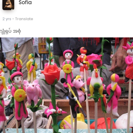
Sofia
2 yrs
- Translate
ဂျုံရုပ် အစုံ