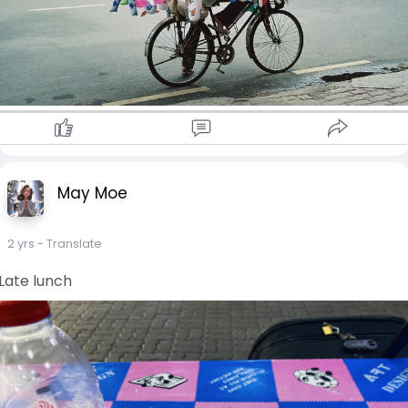
May Moe
2 yrs
- Translate
Late lunch