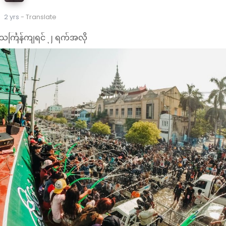
2 yrs
- Translate
သင်္ကြန်ကျရင် ၂ ရက်အလို