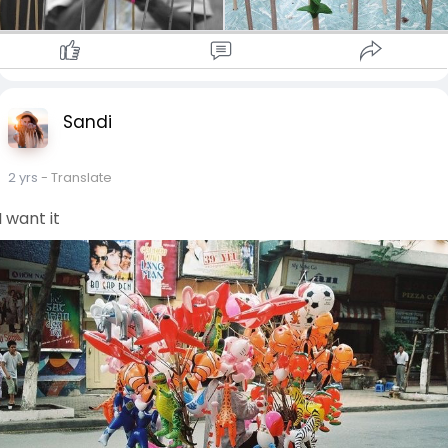
Sandi
2 yrs
- Translate
I want it