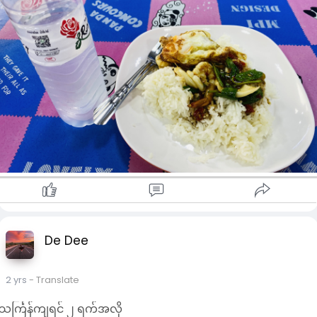
De Dee
2 yrs
- Translate
သင်္ကြန်ကျရင် ၂ ရက်အလို