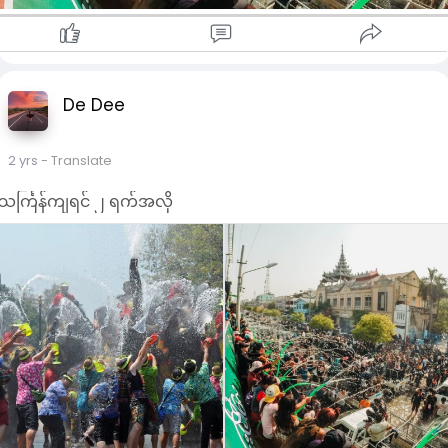
De Dee
2 yrs
- Translate
သင်္ကြန်ကျရင် ၂ ရက်အလို