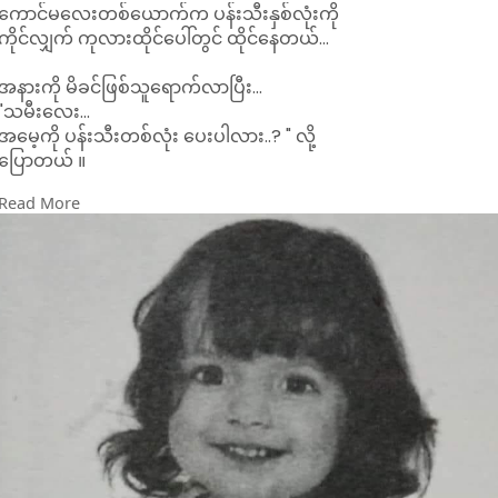
ကောင်မလေးတစ်ယောက်က ပန်းသီးနှစ်လုံးကို
ကိုင်လျှက် ကုလားထိုင်ပေါ်တွင် ထိုင်နေတယ်...
အနားကို မိခင်ဖြစ်သူရောက်လာပြီး...
"သမီးလေး...
အမေ့ကို ပန်းသီးတစ်လုံး ပေးပါလား..? " လို့
ပြောတယ် ။
Read More
သမီးက မိခင်ဖြစ်သူကို ခဏကြည့်လိုက်ပြီး
ရုတ်တရက်...
ပန်းသီးတစ်လုံးကို တစ်ကိုက်ကိုက်လိုက်တယ်..။
ပြီးတော့...
နောက်တစ်လုံးကိုပါ ထပ်ကိုက်လိုက်တယ်...။
ဒါကိုမြင်တော့...မိခင်ဖြစ်သူက...
"အမေ့ကိုတောင် တွန့်တိုတာပဲလား သမီးရယ် "
ဆိုပြီး စိတ်မကောင်းဖြစ်သွားတာခဲ့တယ် ။
ဒါပေမယ့်..