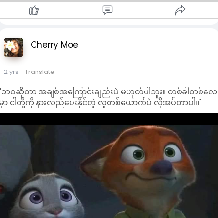
Cherry Moe
2 yrs
- Translate
"ဘဝဆိုတာ အချစ်အကြောင်းချည်းပဲ မဟုတ်ပါဘူး။ တစ်ခါတစ်လေ
မှာ ငါတို့ကို နားလည်ပေးနိုင်တဲ့ လူတစ်ယောက်ပဲ လိုအပ်တာပါ။"