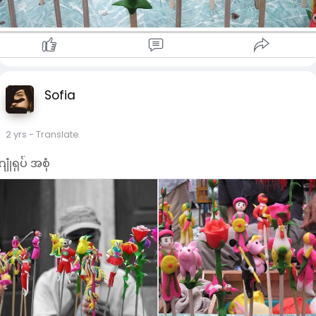
Sofia
2 yrs
- Translate
ဂျုံရုပ် အစုံ