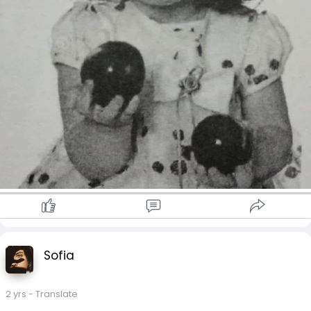
သမီးဖြစ်သူမရိပ်မိအောင် အပြုံးမပျက်နေလိုက်တယ် ။
မကြာပါဘူး...
သမီးလေးက စကားလေးတစ်ခွန်းနဲ့ မိခင်ကို
ပန်းသီးတစ်လုံးကို လှမ်းပေးလိုက်တော့...
ပန်းသီးကိုယူရင်း သမီးလေးရဲ့စကားကြောင့်
မိခင်ဖြစ်သူမှာ ပို၍စိတ်မကောင်းဖြစ်သွားခဲ့တယ်တဲ့..။
သမီးလေးက ဘာပြောသလဲ ဆိုတော့...
"Mummy, take this one. This is sweeter. "
"မေမေ...ဒါလေးယူပါ ။
ဒါလေးက ပိုချိုတယ် " တဲ့လေ..။
တစ်ခါတလေ...
ကိုယ့်ရဲ့ထင်မြင်ချက်တွေက
စောစောကောက်ချက်ချမိလို့ မှားသွားတဲ့အခါ...
ကိုယ်ကိုယ်တိုင် နောင်တရလို့မဆုံးဖြစ်တတ်ပါတယ်...
Sofia
ဒီတော့...ဒီသင်္ခန်းစာလေးကို နည်းယူပြီး
အရာရာ " ဝေဖန်တော့မယ် " ဆိုရင်
2 yrs
- Translate
အသေးမွှားလေးကအစ