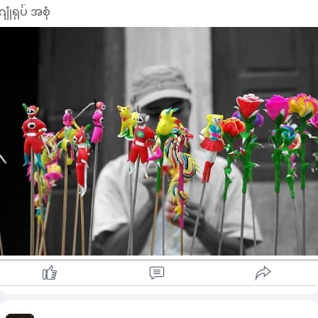
ဂျုံရုပ် အစုံ
အချိန်ယူဖို့လည်း မမေ့ပါနဲ့....။