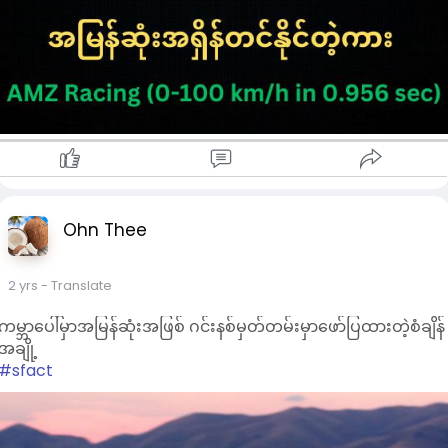
Ohn Thee
2 yrs
- Translate
ကမ္ဘာပေါ်မှာအမြန်ဆုံးအဖြစ် ဂင်းနစ်မှတ်တမ်းမှာဖော်ပြထားတဲ့စံချိန်
အချို့
#sfact