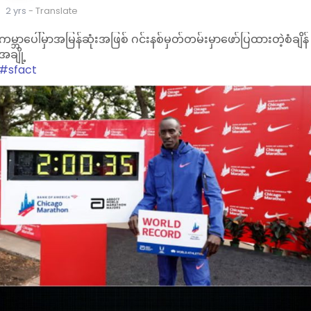
2 yrs
- Translate
ကမ္ဘာပေါ်မှာအမြန်ဆုံးအဖြစ် ဂင်းနစ်မှတ်တမ်းမှာဖော်ပြထားတဲ့စံချိန်
အချို့
#sfact