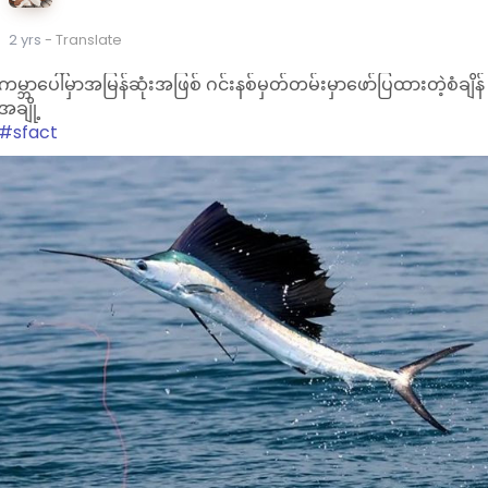
2 yrs
- Translate
ကမ္ဘာပေါ်မှာအမြန်ဆုံးအဖြစ် ဂင်းနစ်မှတ်တမ်းမှာဖော်ပြထားတဲ့စံချိန်
အချို့
#sfact