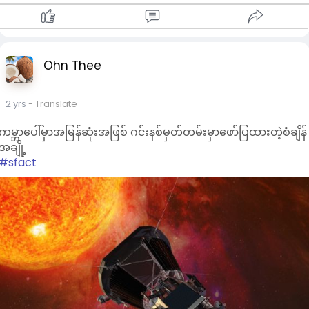
Ohn Thee
2 yrs
- Translate
ကမ္ဘာပေါ်မှာအမြန်ဆုံးအဖြစ် ဂင်းနစ်မှတ်တမ်းမှာဖော်ပြထားတဲ့စံချိန်
အချို့
#sfact