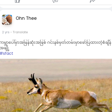
Ohn Thee
2 yrs
- Translate
ကမ္ဘာပေါ်မှာအမြန်ဆုံးအဖြစ် ဂင်းနစ်မှတ်တမ်းမှာဖော်ပြထားတဲ့စံချိန်
အချို့
#sfact