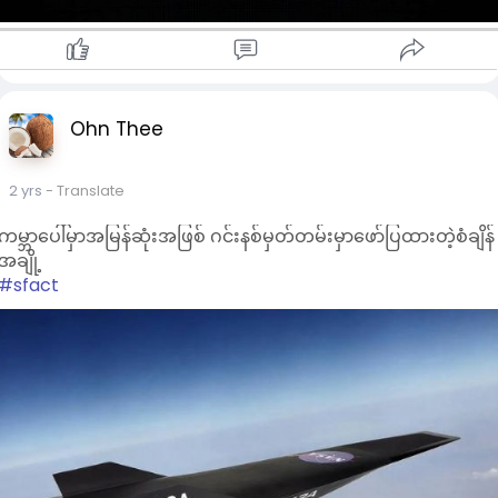
Ohn Thee
2 yrs
- Translate
ကမ္ဘာပေါ်မှာအမြန်ဆုံးအဖြစ် ဂင်းနစ်မှတ်တမ်းမှာဖော်ပြထားတဲ့စံချိန်
အချို့
#sfact