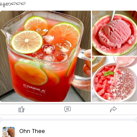
နွေစာ🍉🍉🍉
Ohn Thee