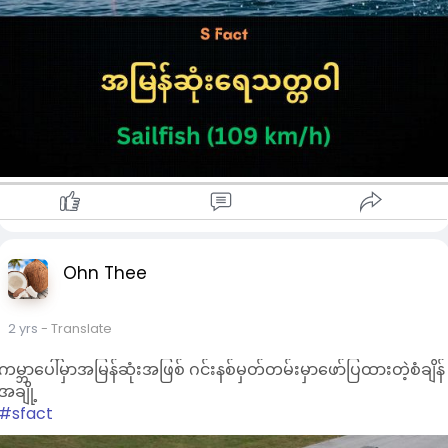
Ohn Thee
2 yrs
- Translate
ကမ္ဘာပေါ်မှာအမြန်ဆုံးအဖြစ် ဂင်းနစ်မှတ်တမ်းမှာဖော်ပြထားတဲ့စံချိန်
အချို့
#sfact