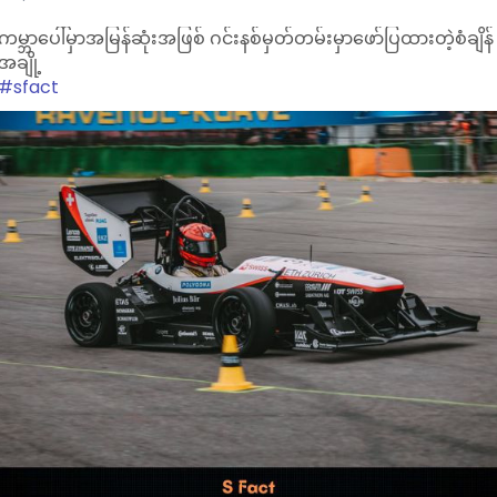
ကမ္ဘာပေါ်မှာအမြန်ဆုံးအဖြစ် ဂင်းနစ်မှတ်တမ်းမှာဖော်ပြထားတဲ့စံချိန်
အချို့
#sfact