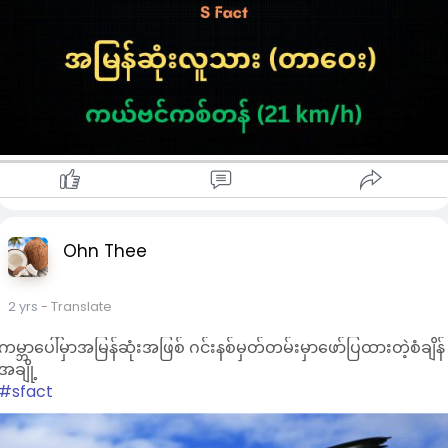
Ohn Thee
2 yrs
- Translate
ကမ္ဘာပေါ်မှာအမြန်ဆုံးအဖြစ် ဂင်းနစ်မှတ်တမ်းမှာဖော်ပြထားတဲ့စံချိန်
အချို့
#sfact