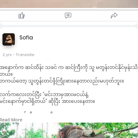
Sofia
2 yrs
- Translate
အနောက်က ဆင်ထိန်း သခင် က ဆင်ကြီးကို သူ မတွန်းတင်နိုင်မှန်းသိ
တယ်။
တကယ်တော့ သူတွန်းတင်ဖို့ကြိုးစားနေတာလည်းမဟုတ်ဘူး။
လက်ကလေးတင်ပြီး "မင်းဘာမှအားမငယ်နဲ့,
မင်းနောက်မှာငါရှိတယ်" ဆိုပြီး အားပေးနေတာ။
လူတယောက်ကိုအားပေးဖို့၊
Read More
သူ့နဲ့အတူရပ်တည်ဖို့က သူရင်ဆိုင်နေရတဲ့ပြဿနာကိုဖြေရှင်းနိုင်စွမ်း
ရှိမှရယ် မဟုတ်ဘူး