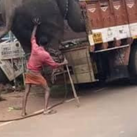
ဆိုတဲ့ခံစားချက်လေးဖန်တီးပေးနိုင်ရင်ပဲ
လုံလောက်ပါပြီ။