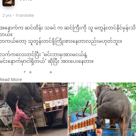
2 yrs
- Translate
အနောက်က ဆင်ထိန်း သခင် က ဆင်ကြီးကို သူ မတွန်းတင်နိုင်မှန်းသိ
တယ်။
တကယ်တော့ သူတွန်းတင်ဖို့ကြိုးစားနေတာလည်းမဟုတ်ဘူး။
လက်ကလေးတင်ပြီး "မင်းဘာမှအားမငယ်နဲ့,
မင်းနောက်မှာငါရှိတယ်" ဆိုပြီး အားပေးနေတာ။
လူတယောက်ကိုအားပေးဖို့၊
Read More
သူ့နဲ့အတူရပ်တည်ဖို့က သူရင်ဆိုင်နေရတဲ့ပြဿနာကိုဖြေရှင်းနိုင်စွမ်း
ရှိမှရယ် မဟုတ်ဘူး
"မင်းနဲ့အတူ ငါရှိတယ်"
ဆိုတဲ့ခံစားချက်လေးဖန်တီးပေးနိုင်ရင်ပဲ
လုံလောက်ပါပြီ။