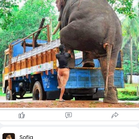
"မင်းနဲ့အတူ ငါရှိတယ်"
ဆိုတဲ့ခံစားချက်လေးဖန်တီးပေးနိုင်ရင်ပဲ
လုံလောက်ပါပြီ။
Sofia