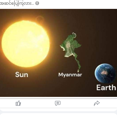
အဆင်ပြေကြလား... 😅