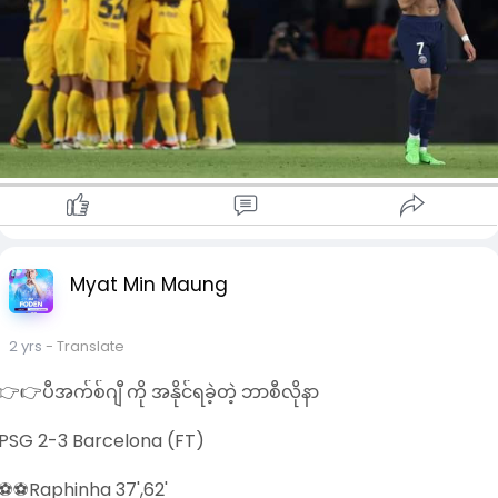
Myat Min Maung
2 yrs
- Translate
👉👉ပီအက်စ်ဂျီ ကို အနိုင်ရခဲ့တဲ့ ဘာစီလိုနာ
PSG 2-3 Barcelona (FT)
⚽️⚽️Raphinha 37',62'