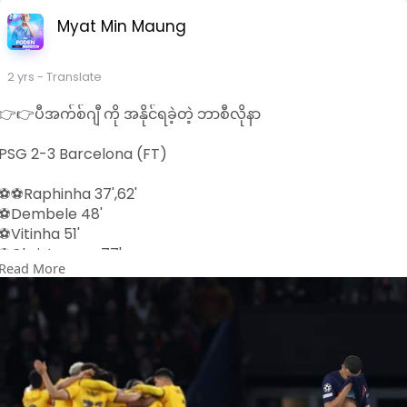
Myat Min Maung
2 yrs
- Translate
👉👉ပီအက်စ်ဂျီ ကို အနိုင်ရခဲ့တဲ့ ဘာစီလိုနာ
PSG 2-3 Barcelona (FT)
⚽️⚽️Raphinha 37',62'
⚽️Dembele 48'
⚽️Vitinha 51'
⚽️Christensen 77'
Read More
Credit Photo