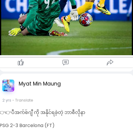
Myat Min Maung
2 yrs
- Translate
👉👉ပီအက်စ်ဂျီ ကို အနိုင်ရခဲ့တဲ့ ဘာစီလိုနာ
PSG 2-3 Barcelona (FT)