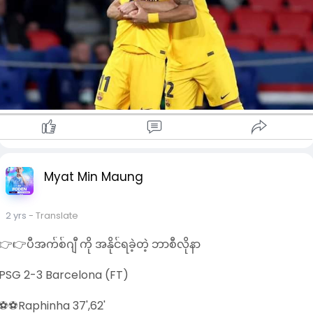
Myat Min Maung
2 yrs
- Translate
👉👉ပီအက်စ်ဂျီ ကို အနိုင်ရခဲ့တဲ့ ဘာစီလိုနာ
PSG 2-3 Barcelona (FT)
⚽️⚽️Raphinha 37',62'