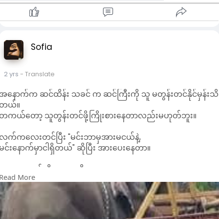
Sofia
2 yrs
- Translate
အနောက်က ဆင်ထိန်း သခင် က ဆင်ကြီးကို သူ မတွန်းတင်နိုင်မှန်းသိ
တယ်။
တကယ်တော့ သူတွန်းတင်ဖို့ကြိုးစားနေတာလည်းမဟုတ်ဘူး။
လက်ကလေးတင်ပြီး "မင်းဘာမှအားမငယ်နဲ့,
မင်းနောက်မှာငါရှိတယ်" ဆိုပြီး အားပေးနေတာ။
လူတယောက်ကိုအားပေးဖို့၊
Read More
သူ့နဲ့အတူရပ်တည်ဖို့က သူရင်ဆိုင်နေရတဲ့ပြဿနာကိုဖြေရှင်းနိုင်စွမ်း
ရှိမှရယ် မဟုတ်ဘူး
"မင်းနဲ့အတူ ငါရှိတယ်"