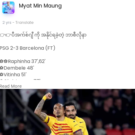
Myat Min Maung
2 yrs
- Translate
👉👉ပီအက်စ်ဂျီ ကို အနိုင်ရခဲ့တဲ့ ဘာစီလိုနာ
PSG 2-3 Barcelona (FT)
⚽️⚽️Raphinha 37',62'
⚽️Dembele 48'
⚽️Vitinha 51'
⚽️Christensen 77'
Read More
Credit Photo