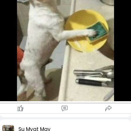
Su Myat May