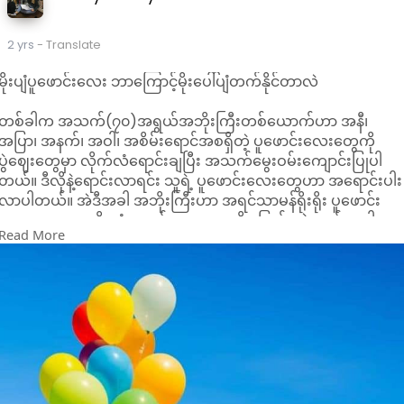
2 yrs
- Translate
မိုးပျံပူဖောင်းလေး ဘာကြောင့်မိုးပေါ်ပျံတက်နိုင်တာလဲ
တစ်ခါက အသက်(၇၀)အရွယ်အဘိုးကြီးတစ်ယောက်ဟာ အနီ၊
အပြာ၊ အနက်၊ အဝါ၊ အစိမ်းရောင်အစရှိတဲ့ ပူဖောင်းလေးတွေကို
ပွဲဈေးတွေမှာ လိုက်လံရောင်းချပြီး အသက်မွေးဝမ်းကျောင်းပြုပါ
တယ်။ ဒီလိုနဲ့ရောင်းလာရင်း သူရဲ့ ပူဖောင်းလေးတွေဟာ အရောင်းပါး
လာပါတယ်။ အဲဒီအခါ အဘိုးကြီးဟာ အရင်သာမန်ရိုးရိုး ပူဖောင်း
လေးတွေအစား မိုးပျံပူဖောင်းလေးတွေကို ပြောင်းလဲရောင်းချပါ
Read More
တယ်။
သူဟာ မိုးပျံပူဖောင်းလေးတွေကို စက်ဘီးနောက်ခုံမှာ ချည်နှောင်ထား
ပြီး ရောင်းချပါတယ်။ လေထဲမှာလွင့်နေတဲ့ မိုးပျံပူဖောင်းလေးတွေကို
ကလေးငယ်များကတွေ့ပြီး သူတို့မိဘတွေကို ဝယ်ယူပေးဖို့ပူဆာကြ
တဲ့အခါ အဘိုးအိုကြီးရဲ့ ရောင်းအားဟာ အရင်ရိုးရိုးပူဖောင်းရောင်း
အားထက် ပိုပြီးတက်လာခဲ့ပါတယ်။
ဒီလိုနဲ့ ဒီနည်းအတိုင်းရောင်းလာခဲ့ရင်း တစ်နေ့မှာတော့ ကလေးငယ်