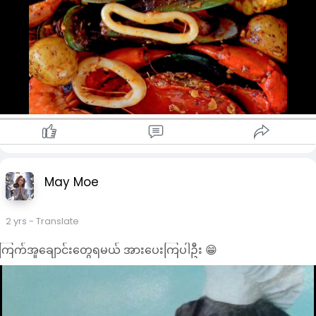
May Moe
2 yrs
- Translate
ကြက်အူချောင်းတွေရမယ် အားပေးကြပါဦး 😁