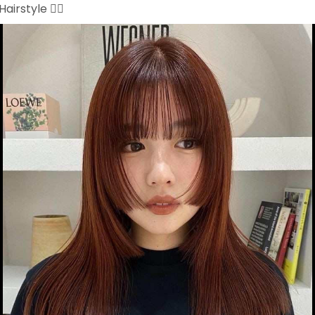
Hairstyle 💇‍♀️