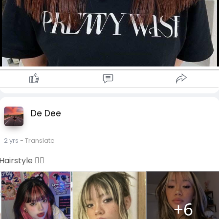
De Dee
2 yrs
- Translate
Hairstyle 💇‍♀️
+6