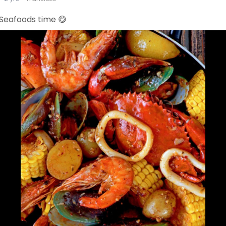
Seafoods time 😋