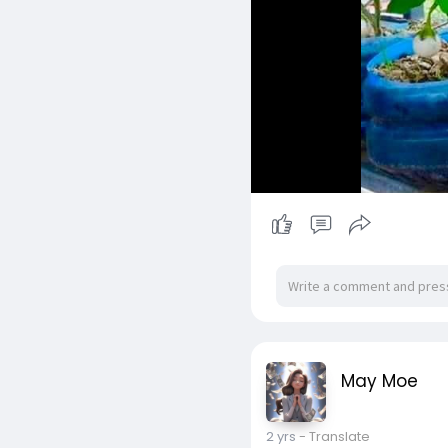
May Moe
2 yrs
- Translate
အိမ်မှာမြေနေရာ အကျယ်ကြီ