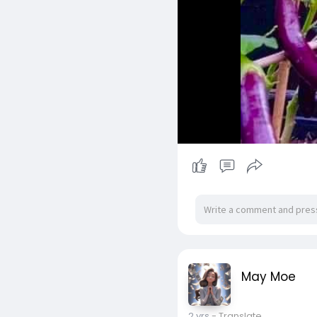
May Moe
2 yrs
- Translate
အိမ်မှာမြေနေရာ အကျယ်ကြီ