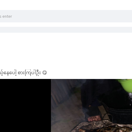
့်နေပေါ့ စားကြပါဦး 😋