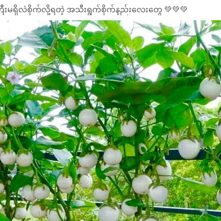
းမရှိလဲစိုက်လို့ရတဲ့ အသီးရွက်စိုက်နည်းလေးတွေ 💚💚💚