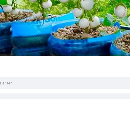
းမရှိလဲစိုက်လို့ရတဲ့ အသီးရွက်စိုက်နည်းလေးတွေ 💚💚💚