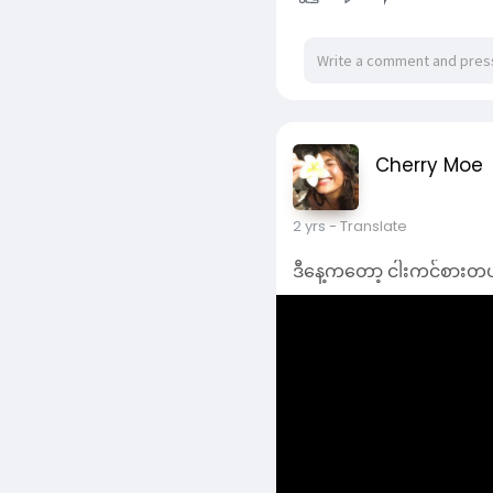
ဒီနေ့ကတော့ ငါးကင်စားတယ