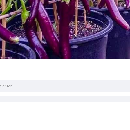
းမရှိလဲစိုက်လို့ရတဲ့ အသီးရွက်စိုက်နည်းလေးတွေ 💚💚💚