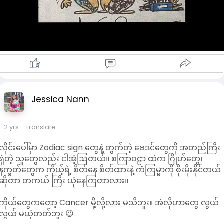
Jessica Nann
2 yrs
- Translate
လိုင်းပေါ်မှာ Zodiac sign တွေနဲ့ တွက်တဲ့ ဗေဒင်တွေကို အတည်ကြီး
ရှဲတဲ့ သူတွေလည်း ငါအံ့ဩတယ်။ စကြာဝဠာ ထဲက ဂြိုဟ်တွေ၊
နက္ခတ်တွေက ကိုယ့်ရဲ့ စိတ်နေ စိတ်ထားနဲ့ ကံကြမ္မာကို စိုးမိုးနိုင်တယ်
ဆိုတာ တကယ် ကြီး ယုံနေကြတာလား။
ကိုယ်တွေကတော့ Cancer မို့လို့လား မသိဘူး။ အဲလိုဟာတွေ လွယ်
လွယ် မယုံတတ်ဘူး 😉