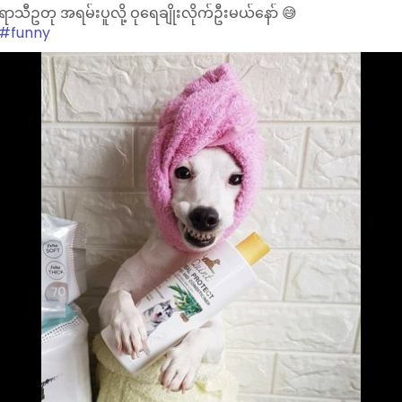
ရာသီဥတု အရမ်းပူလို့ ဝုရေချိုးလိုက်ဦးမယ်နော် 😅
တွေဟာ သိုင်းပညာကိုလွယ်လင့်တကူ
#funny
သင်ယူခွင့်မရခဲ့ကြပါဘူး။
ပြီးတော့ မြန်မာ့ သိုင်းပညာသင်ယူဖို့အဖိုးအခကိုလည်း ကြေးကြီး
တယ်ထင်တတ်ကြပါသေးတယ်။
ဒီလိုအခက်အခဲတွေကြားကနေ သိုင်းပညာကို ရူးရူးမူးမူးချစ်မြတ်နိုး
ပြီး ထိန်းသိမ်းစောင့်ရှောက်ခဲ့ကြလို့သာ ယနေ့အချိန်မှာ မူနဲ့ ပညာစဥ်
တွေ မပျောက်ပျက်ခဲ့ကြတာပါ။
ဂျပန်ကို ကျနော်တို့မယှဥ်နိုင်သေးဘူးဆိုတာ လက်ခံထားရမယ့် အမှန်
တရားဆိုပေမယ့် သိုင်းပညာကို ချစ်မြတ်နိုးတဲ့စိတ်နဲ့ ထိန်းသိမ်းစောင့်
ရှောက်လိုစိတ်မှာတော့ မနိမ့်ဘူးလို့ပဲ ထင်မိပါတယ်။
ရိုးသားဖြောင့်မတ်စွာဖြင့်
Scorpion