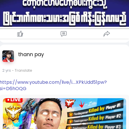
thann pay
2 yrs
- Translate
https://www.youtube.com/live/i....XPkUdd51pw?
si=D6hOQG