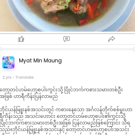
Myat Min Maung
2 yrs
- Translate
တော့တင်ဟမ်ဟော့စပါးကွင်းသို့ ပြိုင်ဘက်ကစားသမားတစ်ဦး
အဖြစ် ဟာရီကိန်းပြန်လာမည်
ဘိုင်ယန်မြူးနစ်အသင်းတွင် ကစားနေသော အင်္ဂလန်တိုက်စစ်မှူးဟာ
ရီကိန်းသည် အသင်းဟောင်း တော့တင်ဟမ်ဟော့စပါး၏ကွင်းသို့
ပြိုင်ဘက်ကစားသမားတစ်ဦးအဖြစ် ပြန်လာမည်ဖြစ်ကြောင်း သိရ
သည်။ဘိုင်ယန်မြူးနစ်အသင်းနှင့် တော့တင်ဟမ်ဟော့စပါးအသင်း