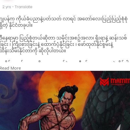
2 yrs
- Translate
ဂျပန်က ကိုယ်ခံပညာနဲ့ပတ်သတ် လာရင် အတော်လေးပြည့်ပြည့်စုံစုံ
ရှိတဲ့ နိုင်ငံတခုပါ။
ဒီနေရာမှာ ပြည့်စုံတယ်ဆိုတာ သမိုင်းအစဥ်အလာ၊ ရိုးရာနဲ့ ဆန်းသစ်
ခြင်း ၊ ကြိုးစားခြင်းနဲ့ ထောက်ပံ့နိုင်ခြင်း ၊ ဖော်ထုတ်နိုင်စွမ်းနဲ့
ထိန်းသိမ်းနိုင်တာကို ဆိုလိုပါတယ်။
သမိုင်းအစဥ်အလာဆိုတာက ဂျပန်ရဲ့ ပထဝီဝင်အနေအထားနဲ့ ဆိုင်ပါ
Read More
တယ်။
ကုန်းမြေအရ ထိစပ်ခြင်းမရှိပဲ သီးခြားဖြစ်ထွန်းတဲ့ ကျွန်းနိုင်ငံလေးမှ
စစ်ပွဲတွေဆိုတာ မပြတ်မလပ် ဖြစ်ပွားနေခဲ့တာပါ။
နေနတ်ဘုရားကနေ တိုက်ရိုက်ဆင်းသက်လာတဲ့ ဘုရင်နဲ့ မိသားစုကို
ခြွင်းချက်မရှိ ရိုသေကြပေမယ့်
တကယ့်ပါဝါကို ကိုင်ထားတာက ရှိုးဂန်း လို့ခေါ်တဲ့ စစ်ဘုရင်ပါ။
စစ်ဘုရင်က တနိုင်ငံလုံးက ဒိုင်မြိုတွေ ၊ ဆာမူရိုင်းစစ်သည်တွေ ဖိန့်ဖိန့်
တုန်အောင် ကြောက်ရပြီး