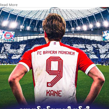
တို့သည် ယခုနှစ် သြဂုတ်(၁၀)ရက်နေ့တွင် လန်ဒန်မြို့ရှိ တော့တင်ဟ
Read More
မ်ဟော့စပါးအသင်း၏ကွင်း၌ ရာသီကြိုခြေစမ်းပွဲကစားရန်စီစဉ်ထား
ပြီး ဟာရီကိန်းသာမက ဘိုင်ယန်မြူးနစ်ကွင်းလယ်လူ အဲရစ်ဒိုင်ယာမှာ
လည်း အသင်းဟောင်းကို ပြန်ရင်ဆိုင်ရမည်ဖြစ်သည်။ဘိုင်ယန်မြူး
နစ်အသင်းနှင့် တော့တင်ဟမ်ဟော့စပါးအသင်းတို့သည်
(၂၀၁၉-၂၀)ချန်ပီယံလိဂ်အုပ်စုအဆင့်တွင် နောက်ဆုံးတွေ့ဆုံခဲ့ဖူးပြီး
ထိုစဉ်က ဘိုင်ယန်မြူးနစ်အသင်းက တော့တင်ဟမ်ဟော့စပါးအသင်း
ကို ပထမအကျော့အဝေးကွင်းတွင် (၇-၂)ဂိုး၊ဒုတိယအကျော့အိမ်
ကွင်းတွင် (၃-၁)ဂိုးရလဒ်များဖြင့် ပြတ်ပြတ်သားသားအနိုင်ယူခဲ့
သည်။