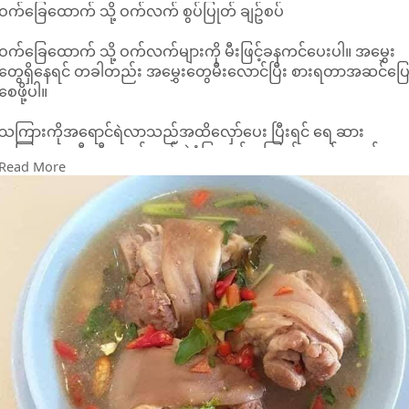
ဝက်ခြေထောက် သို့ ဝက်လက် စွပ်ပြုတ် ချဥ်စပ်
ဝက်ခြေထောက် သို့ ဝက်လက်များကို မီးဖြင့်ခနကင်ပေးပါ။ အမွှေး
တွေရှိနေရင် တခါတည်း အမွှေးတွေမီးလောင်ပြီး စားရတာအဆင်ပြ
စေဖို့ပါ။
သကြားကိုအရောင်ရဲလာသည်အထိလှော်ပေး ပြီးရင် ရေ ဆား
သကြား ခရုဆီ ဆီအနည်းငယ် ပဲငံပြာရည်အကြည် ငရုတ်ကောင်း
Read More
ကြက်သွန်ဖြူ ဂျင်း ထည့်ပါ။
ဝက်ခြေထောက် သို့ ဝက်လက်များကိုလည်းထည့်ပြီး နူးအိလာသည်
အထိတည်ပေးပါ။ ဝက်ခြေထောက်သို့ ဝက်လက်များနူးအိပြီးရပြီဆို
ရင် ကြက်သွန်မြိတ် သို့ နံနံပင် ရှောက်ရွက် ကြက်သွန်ကြော်ထည့်ပြီး
အရသာရှိတဲ့ ဝက်ခြေထောက် သို့ ဝက်လက်စွပ်ပြုတ်လေးစားလို့ရပါ
ပြီ။ ဘဲဥ ကြက်ဥ ငုံးဥတို့ကိုလည်း ထည့်စားလို့ရပါတယ်နော်။
ငရုတ်သီးစိမ်းထည့် သံပုရာရည်ညှစ်ပါ