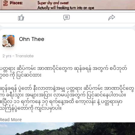
Ohn Thee
2 yrs
- Translate
ပတ္တရား ဆိပ်ကမ်း အာဏာပိုင်တွေက ဆုန်ခရန် အတွက် စပိဘုတ်
၇၀၀ ကို ပြင်ဆင်ထား
ဆုန်ခရန် ပွဲတော် နီးလာတာနဲ့အမျှ ပတ္တရား ဆိပ်ကမ်း အာဏာပိုင်တွေ
က ခရီးသွား အများအပြား လာမယ့်အတွက် ပြင်ဆင်နေပါတယ်။
ဧပြီလ ၁၁ ရက်ကနေ ၁၇ ရက်နေ့အထိ ကော့လန်း နဲ့ ပတ္တရားမှာ
သင်္ကြန်ပွဲတော်ကို ကျင်းပမှာပါ။
Read More
အာဏာပိုင်တွေက ခရီးသည် သင်္ဘော ၆၀ နဲ့ စပိဘုတ် ၇၀၀ ကို
ပြင်ဆင်ထားပါတယ်။ နေ့စဉ် အနည်းဆုံး ခရီးသွား ၂၀,၀၀၀ လာ
ရောက်မယ်လို့ ခန့်မှန်းထားပြီး ၇ ရက်ကြာ ပွဲတော်မှာ စုစုပေါင်း