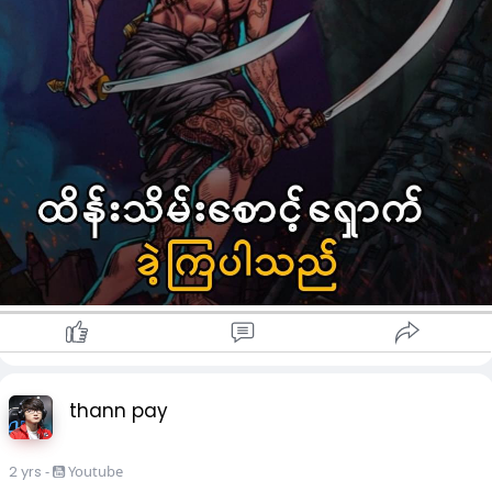
နယ်စားအချင်ချင်းကြား အာဏာလုတာတွေ ၊ ရှိုးဂန်းရာထူးအတွက်
တိုက်ပွဲတွေဆိုတာ အမြဲလိုလို ရှိနေခဲ့တာပါ။
စစ်ပွဲတွေမှာ အနိုင်ရဖို့ သေနတ်ဆိုတာ မပေါ်သေးတဲ့အတွက် ဓားလှံ
လေးမြားတွေနဲ့ တိုက်ခိုက်ကြရပြီး ဆာမူရိုင်းတွေသင်ယူရတဲ့
Kenjutsu ၊ Jujitsu ပညာရပ်တွေဟာ ဒိုဂျိုတွေအလိုက် ယခုထိ ရှိနေ
ဆဲ၊ လက်ဆင့်ကမ်းဆဲပါပဲ။
တဖက်က ဒီလိုရိုးရာကို ထိမ်းသိမ်းကြသလို ကရာတေးဒို ၊ ဂျုဒို ၊
အိုက်ကီဒို ၊ Laido ၊ Kendo တို့ကို ဆန်းသစ်တီထွင်ပြီး ပညာရပ်
ပြိုင်ပွဲတွေအဖြစ် အသွင်ပြောင်း ထိန်းသိမ်းခဲ့ကြပါတယ်။
တဖက်မှာလည်း ကရာတေး vs မွေထိုင်း ၊ ကရာတေး vs ကွန်ဖူး ၊ ဂျု
ဒို vs BJJ ပြိုင်ပွဲတွေ လုပ်ပြီး ဘသူက ပိုကြမ်းသလဲ ၊ ဘယ်ပညာရပ်
က ပိုအစွမ်းထက်သလဲဆိုပြီး ဂျပန်က ပညာရှင်တွေက စိန်ခေါ်မှုတွေနဲ
အတူ ပညာရပ်ကို အစွမ်းထက်သထက် ထက်အောင်သွေးနေခဲ့ကြတာ
ပါ။
thann pay
ဥပမာ ဂျူဒိုပြိုင်ပွဲတွေဟာ အိုလံပစ်ဂိမ်း ၊ ဆီးဂိမ်းတွေမှာ ကျယ်
ကျယ်ပြန့်ပြန့်ကျင်းပသလို ရွှေတံဆိပ်ရရှိအောင်လည်း ဂျပန်လူငယ်
2 yrs
-
Youtube