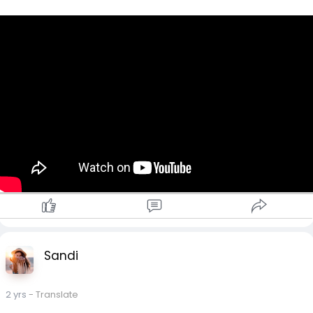
တွေက အပြိုင်အဆိုင်ကြိုးစားကြပါတယ်။
ဒီအတွက်လည်း နောက်က ထောက်ပံ့နိုင်တဲ့ ကြွယ်ဝမှုလည်း လိုအပ်
တာပေါ့လေ။
ဒါတင်မက ပညာရပ်ဆိုင်ရာဖြန့်ဝေဖို့အတွက် ကမ္ဘာ့နိုင်ငံကြီးတွေမှာ ဒို
ဂျိုတွေ ဖွင့်တာ ၊ ပြိုင်ပွဲတွေ ကျင်းပပေးတာ တွေကို ဆရာကအစ တ
ည့်အဆုံး တာဝန်တခုလို လက်ဆင့်ကမ်းလုပ်ဆောင်ခဲ့ကြလို့
ကမ္ဘာမှာပါ ဂျပန်ရဲ့ သိုင်းပညာတွေက ပျံ့နှံ့နေခဲ့တာပါ။
တကယ်လည်း အားကျမိပါတယ်။
ထို့အတူပဲ ပြည်တွင်းက မြန်မာ့သိုင်းပညာရပ်တွေကို မပျောက်မပျက်
အောင်ဖြန့်ဝေ သင်ယူနေကြတဲ့
လူငယ် လူကြီး ဆရာများကိုလည်း ဒီ စာလေးကနေ ကျေးဇူးတင်
စကားပြောလိုပါတယ်။
Sandi
တကယ်တော့ မြန်မာပြည်မှာ သိုင်းသင်ရတာက တကယ်မလွယ်တာ
ပါ။
အဂ်လိပ်တွေဖျက်ဆီးခဲ့တဲ့အလေ့အထကြောင့် သိုင်းသင်ရင်ပဲ လူဆိုး
2 yrs
- Translate
ဓားပြဖြစ်တော့မလို အတွေးအခေါ်တွေကြောင့် မြန်မာကလေးငယ်