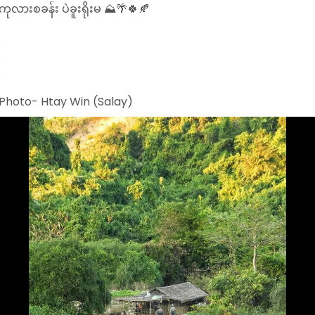
ကုလားစခန်း ပဲခူးရိုးမ ⛰️🌴🍀🍂
.
.
.
Photo- Htay Win (Salay)