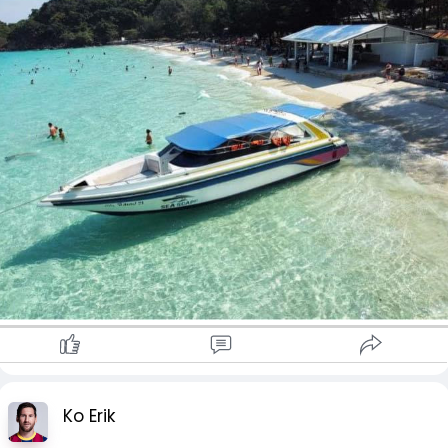
ခရီးသွား ၁၄၀,၀၀၀ ကနေ ၁၅၀,၀၀၀ လာရောက်မှာပါ။
ခရီးသည် သင်္ဘော ၁ စီးမှာ လူ ၁၅၀ လိုက်ပါနိုင်ပြီး ပတ္တရားနဲ့ ကော့
လန်းကို ၁ နာရီခြား ပြေးဆွဲပေးမှာ ဖြစ်ပြီး ၁ ကြိမ်မှာ သင်္ဘော ၃ စီး
ကနေ ၄ စီး ပြေးဆွဲပေးမှာပါ။ စပိဘုတ်တွေကိုတော့ Private Trip
အတွက် ဝန်ဆောင်မှုပေးမှာပါ။
ဆုန်ခရန် ပွဲတော် ကာလမှာ ပတ္တရား ဆိပ်ကမ်း အာဏာပိုင် ဌာနဟာ
ဆိပ်ကမ်းမှာ Public Relation Centre ထားရှိပေးထားမှာပါ။
ဆိပ်ကမ်း ရဲ၊ ခရီးသွား ရဲနဲ့ ကယ်ဆယ်ရေး လုပ်သားတွေဟာ
ခရီးသွားတွေ ဘေးကင်းစေဖို့ ဝန်ဆောင်မှုပေးမှာပါ။
Ref : thethaiger
#ဘန်ကောက်လမ်းညွှန်ကိုစိုင်း
Ko Erik