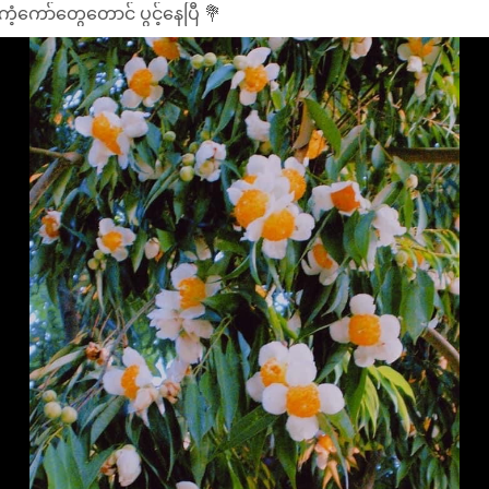
ကံ့ကော်တွေတောင် ပွင့်နေပြီ 💐