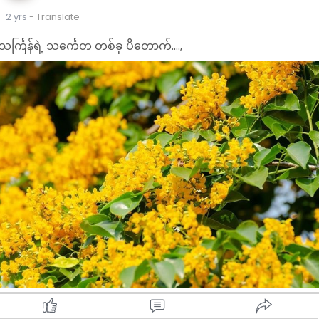
2 yrs
- Translate
သင်္ကြန်ရဲ့ သင်္ကေတ တစ်ခု ပိတောက်....,