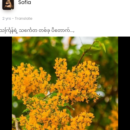
Sofia
2 yrs
- Translate
သင်္ကြန်ရဲ့ သင်္ကေတ တစ်ခု ပိတောက်....,