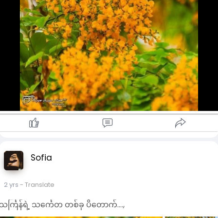
Sofia
2 yrs
- Translate
သင်္ကြန်ရဲ့ သင်္ကေတ တစ်ခု ပိတောက်....,