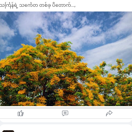
သင်္ကြန်ရဲ့ သင်္ကေတ တစ်ခု ပိတောက်....,