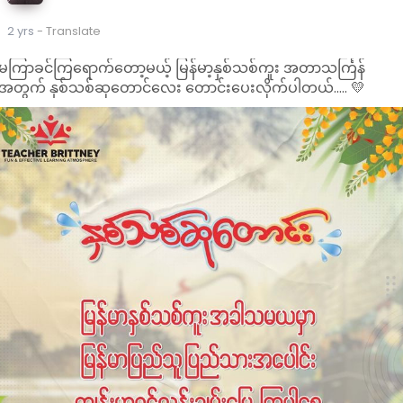
2 yrs
- Translate
မကြာခင်ကြရောက်တော့မယ့် မြန်မာ့နှစ်သစ်ကူး အတာသင်္ကြန်
အတွက် နှစ်သစ်ဆုတောင်လေး တောင်းပေးလိုက်ပါတယ်..... 💛