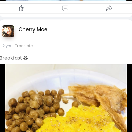
Cherry Moe
2 yrs
- Translate
Breakfast 🥞