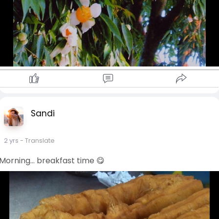
Sandi
2 yrs
- Translate
Morning... breakfast time 😋