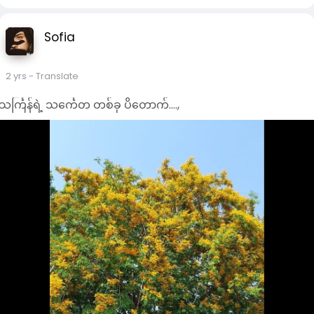
Sofia
2 yrs
- Translate
သင်္ကြန်ရဲ့ သင်္ကေတ တစ်ခု ပိတောက်....,