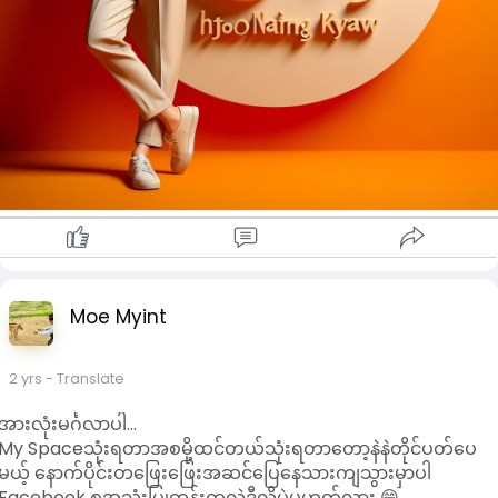
Moe Myint
2 yrs
- Translate
အားလုံးမင်္ဂလာပါ...
My Spaceသုံးရတာအစမို့ထင်တယ်သုံးရတာတော့နဲနဲတိုင်ပတ်ပေ
မယ့် နောက်ပိုင်းတဖြေးဖြေးအဆင်ပြေနေသားကျသွားမှာပါ
Facebook စအသုံးပြုတုန်းကလဲဒီလိုပဲမဟုတ်လား 😁