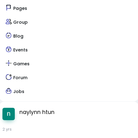
Pages
Group
Blog
Events
Games
Forum
Jobs
naylynn htun
2 yrs