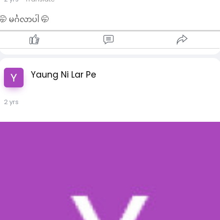
🤭 မင်္ဂလာပါ 🤭
Yaung Ni Lar Pe
2 yrs