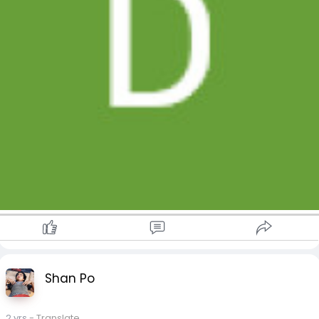
Shan Po
2 yrs
- Translate