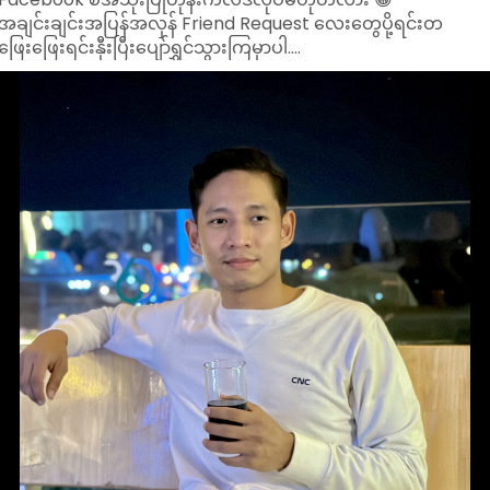
အချင်းချင်းအပြန်အလှန် Friend Request လေးတွေပို့ရင်းတ
ဖြေးဖြေးရင်းနှီးပြီးပျော်ရွှင်သွားကြမှာပါ....