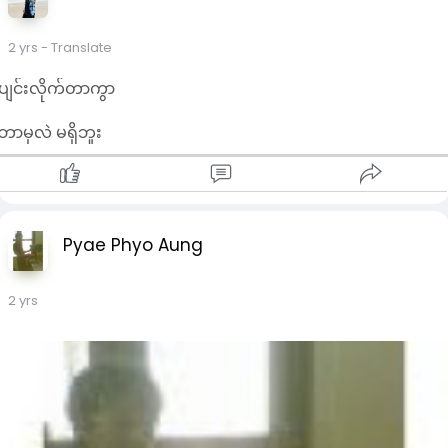
2 yrs
- Translate
ပျင်းလိုက်တာကွာ
ဘာမှလဲ မရှိဘူး
Pyae Phyo Aung
2 yrs