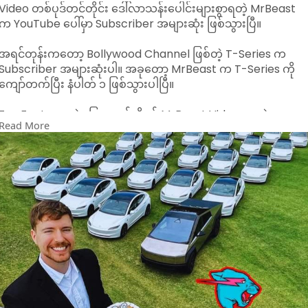
Video တစ်ပုဒ်တင်တိုင်း ဒေါ်လာသန်းပေါင်းများစွာရတဲ့ MrBeast
က YouTube ပေါ်မှာ Subscriber အများဆုံး ဖြစ်သွားပြီ။
အရင်တုန်းကတော့ Bollywood Channel ဖြစ်တဲ့ T-Series က
Subscriber အများဆုံးပါ။ အခုတော့ MrBeast က T-Series ကို
ကျော်တက်ပြီး နံပါတ် ၁ ဖြစ်သွားပါပြီ။
Fun Fact အနေနဲ့ ပြောရမယ်ဆိုရင် MrBeast Video တွေရဲ့
Read More
ကုန်ကျစရိတ်က ဒေါ်လာသန်းချီပြီး ရှိပါတယ်။ အဲ့ဒီလိုပဲ YouTube
ပေါ်မှာ Video တစ်ပုဒ်တင်တိုင်းလည်း ဒေါ်လာသန်းပေါင်းများစွာ ပြန
ရပါတယ်။ YouTube ကြော်ငြာကနေ ပျမ်းမျှ ဒေါ်လာ ၂သန်း
ဝန်းကျင်၊ Video ထဲက Brand ကြော်ငြာကနေ ဒေါ်လာ ၂သန်း
ဝန်းကျင်ရကြောင်း MrBeast က Time မဂ္ဂဇင်းနဲ့ အင်တာဗျူးမှာ
ပြောဖူးပါတယ်။
သူ့ရဲ့ Video တစ်ပုဒ်ဝင်ငွေဟာ ကျွန်တော်တို့ တစ်ဘဝလုံးထိုင်စားလို့
မကုန်တဲ့ ပမာဏပါပဲ။