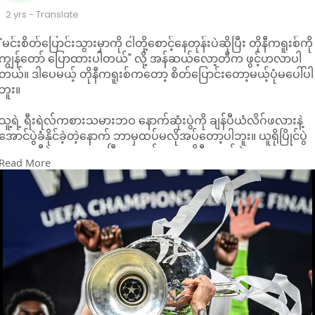
2 yrs
- Translate
"မင်းစိတ်ပြောင်းသွားမှာကို ငါတို့စောင့်နေတုန်းပဲဆိုပြီး တိုနီကရူးစ်ကို
ကျွန်တော် ပြောထားပါတယ်" လို့ အန်ဆယ်လော့တီက ဖွင့်ဟလာပါ
တယ်။ ဒါပေမယ့် တိုနီကရူးစ်ကတော့ စိတ်ပြောင်းတော့မယ့်ပုံမပေါ်ပါ
ဘူး။
သူ့ရဲ့ ရီးရဲလ်ကစားသမားဘဝ နောက်ဆုံးပွဲကို ချန်ပီယံလိဂ်ဖလားနဲ့
အောင်ပွဲခံနိုင်ခဲ့တဲ့နောက် ဘာမှထပ်မလိုအပ်တော့ပါဘူး။ ယူရိုပြိုင်ပွဲ
မှာ ဂျာမနီနဲ့အတူ ကစားပြီးသွားရင်တော့ တိုနီကရူးစ်ရဲ့ ကစားသမား
Read More
ဘဝက လုံးဝကို အဆုံးသတ်သွားတော့မှာပါ။