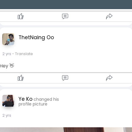
ThetNaing Oo
2 yrs
- Translate
Hey 👋
Ye Ko
changed his
profile picture
2 yrs