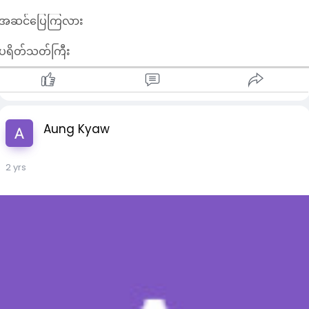
အဆင်ပြေကြလား
ပရိတ်သတ်ကြီး
Aung Kyaw
2 yrs