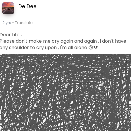
De Dee
2 yrs
- Translate
Dear Life ,
Please don't make me cry again and again . i don't have
any shoulder to cry upon , I'm all alone 😢💔