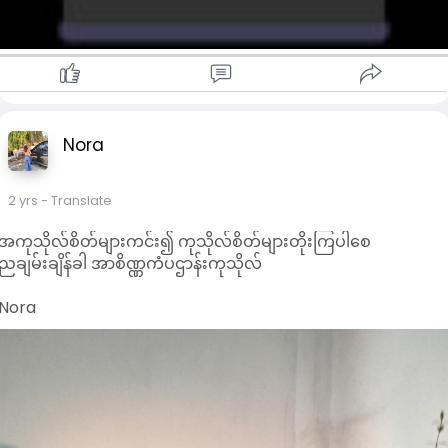
Nora
2 yrs
- Translate
အကုသိုလ်စိတ်များကင်း၍ ကုသိုလ်စိတ်များတိုးကြပါစေ
ညချမ်းချိန်ခါ အာစိဏ္ဏကံပဌာန်းကုသိုလ်
Nora