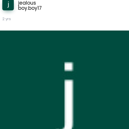
jealous
boy.boy17
2 yrs