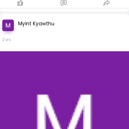
Myint Kyawthu
2 yrs