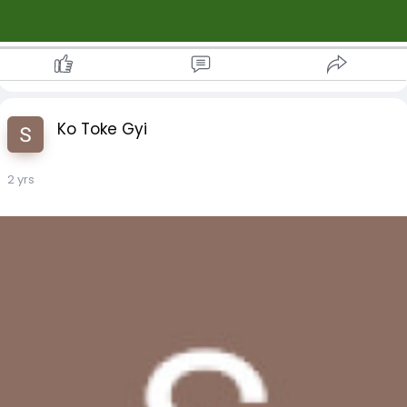
Ko Toke Gyi
2 yrs