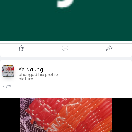
Ye Naung
changed his profile
picture
2 yrs