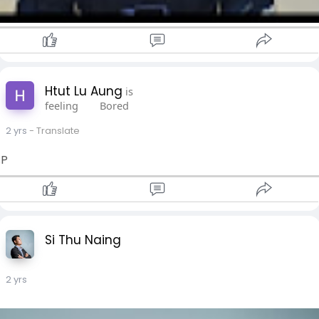
Htut Lu Aung
is
feeling
Bored
2 yrs
- Translate
;P
Si Thu Naing
2 yrs