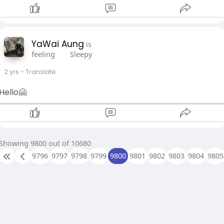
YaWai Aung
is
feeling
Sleepy
2 yrs
- Translate
Hello🤗
Showing 9800 out of 10680
9796
9797
9798
9799
9800
9801
9802
9803
9804
9805