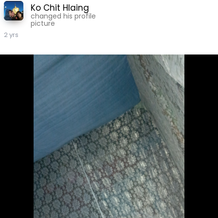
Ko Chit Hlaing
changed his profile
picture
2 yrs