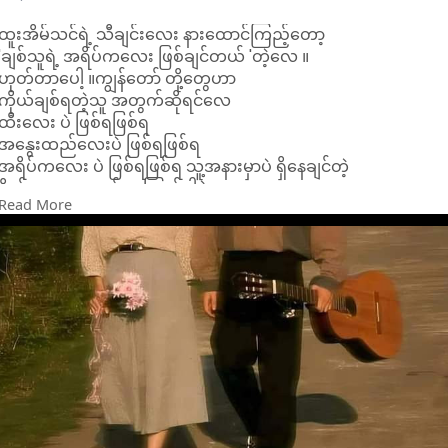
ထူးအိမ်သင်ရဲ့ သီချင်းလေး နားထောင်ကြည့်တော့
'ချစ်သူရဲ့ အရိပ်ကလေး ဖြစ်ချင်တယ် 'တဲ့လေ ။
ဟုတ်တာပေါ့ ။ကျွန်တော် တို့တွေဟာ
ကိုယ်ချစ်ရတဲ့သူ အတွက်ဆိုရင်လေ
ထီးလေး ပဲ ဖြစ်ရဖြစ်ရ
အနွေးထည်လေးပဲ ဖြစ်ရဖြစ်ရ
အရိပ်ကလေး ပဲ ဖြစ်ရဖြစ်ရ သူ့အနားမှာပဲ ရှိနေချင်တဲ့
စိတ်ဆန္ဒလေး တစ်ခုကြောင့်ပါပဲ ။
Read More
ကိုယ်ချစ်ရတဲ့သူ နဲ့အတူတကွ ရှိနေရတဲ့
အချိန်‌တွေဟာလေ ‌ဘယ်လောက်တောင်
ကြည်နူးစရာကောင်းလိုက်သလဲ ကွယ် ။