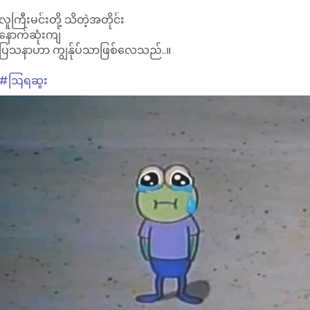
လူကြီးမင်းတို့ သိတဲ့အတိုင်း
နောက်ဆုံးကျ
ပြသနာဟာ ကျွန်ုပ်သာဖြစ်လေသည်..။
#ဩရဆူး