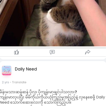
Daily Need
2 yrs
- Translate
မိန်းမသားဆန်ဆန် ပိုလှ၊ ပိုကျန်းမာချင်ပါသလား❓
ကျန်းမာလှပပြီး မိမိကိုယ်ကိုယ်ယုံကြည်မှုအပြည့်နဲ့ ​လှနေစေဖို့ Daily
Need သောက်ဆေးလေးကို သောက်ကြည့်ပါ။