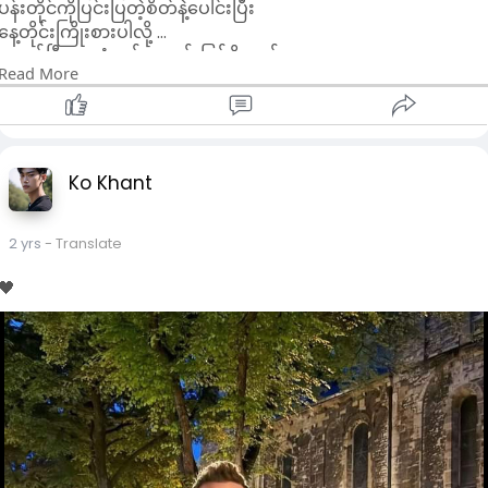
ပန်းတိုင်ကိုပြင်းပြတဲ့စိတ်နဲ့ပေါင်းပြီး
နေ့တိုင်းကြိုးစားပါလို့ …
နောက်ပြီး အာရုံတစ်ခုတည်းဖြစ်ဖို့လည်း
Read More
အင်မတန်မှအရေးကြီးပါတယ်
#crd
Ko Khant
2 yrs
- Translate
🖤