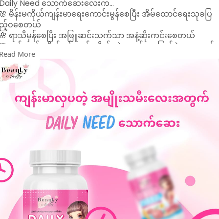
Daily Need သောက်ဆေးလေးက...
🌸 မိန်းမကိုယ်ကျန်းမာရေးကောင်းမွန်စေပြီး အိမ်ထောင်ရေးသုခပြ
ည့်ဝစေတယ်
🌸 ရာသီမှန်စေပြီး အဖြူဆင်းသက်သာ အနံ့ဆိုးကင်းစေတယ်
🌸 တင်လည်းကိတ် ရင်လည်းကိတ် ဆွဲဆောင်မှုအပြည့်နဲ့လှစေတယ်
Read More
🌸 အသားအရေလှစေပြီး ဆံသားကောင်းမွန်စေတယ်
ဒီတစ်မျိုးတည်းပုံမှန်သောက်ပေးရုံနဲ့ အသားအရေလည်း လှ၊ ကျန်း
လည်း ကျန်းမာ အားလုံးပြီးပြည့်စုံပြီး လှနေစေမှာပါ 💕
မိန်းကလေးတိုင်းလက်စွဲ Daily Need သောက်ဆေးလေးကို မှာယူလို
ပါက Message Box မှာသာ မှာယူလိုက်ပါ။
#dailyneed
#သောက်ဆေး
#dailyneedmyanmar