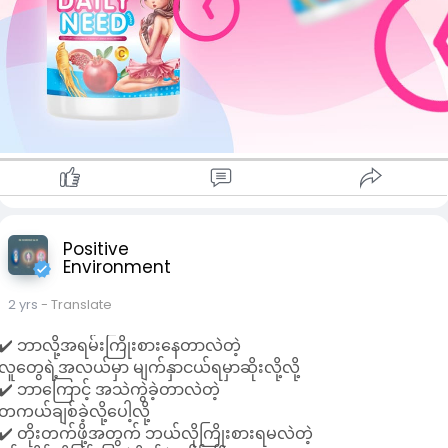
Positive
Environment
2 yrs
- Translate
✔️ ဘာလို့အရမ်းကြိုးစားနေတာလဲတဲ့
လူတွေရဲ့အလယ်မှာ မျက်နှာငယ်ရမှာဆိုးလို့လို့
✔️ ဘာကြောင့် အသဲကွဲခဲ့တာလဲတဲ့
တကယ်ချစ်ခဲ့လို့ပေါ့လို့
✔️ တိုးတက်ဖို့အတွက် ဘယ်လိုကြိုးစားရမလဲတဲ့