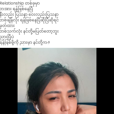
Relationship တစ်ခုမှာ
တအား ရန်ဖြစ်နေပြီ
နီးလည်း ပြသနာ ဝေးလည်းပြသနာ
တစ်ချိန်လုံး ရန်ဖြစ်နေပြီဆိုပြီဆိုရင်
မှတ်ထား
တစ်သက်လုံး နင်တို့မပြတ်တော့ဘူး
ညားပြီပဲ
ရန်ဖြစ်ဖို့ကို ညားမှာ နင်တို့က🤌