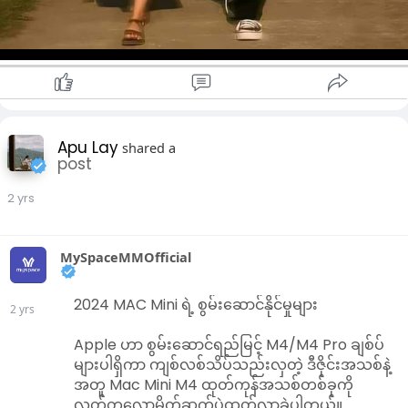
Apu Lay
shared a
post
2 yrs
MySpaceMMOfficial
2024 MAC Mini ရဲ့ စွမ်းဆောင်နိုင်မှုများ
2 yrs
Apple ဟာ စွမ်းဆောင်ရည်မြင့် M4/M4 Pro ချစ်ပ်
များပါရှိကာ ကျစ်လစ်သိပ်သည်းလှတဲ့ ဒီဇိုင်းအသစ်နဲ့
အတူ Mac Mini M4 ထုတ်ကုန်အသစ်တစ်ခုကို
လတ်တလောမိတ်ဆက်ပွဲထုတ်လာခဲ့ပါတယ်။