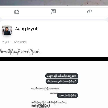
Aung Myat
2 yrs
- Translate
ဒီတခါပြီးရင် တော်ပြီနော်..