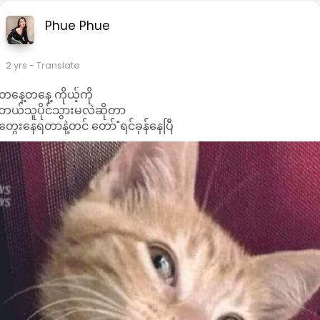
Phue Phue
2 yrs
- Translate
တနေ့တနေ့ ကိုယ့်ကို
ဘယ်သူပိုင်သွားမလဲဆိုတာ
တွေး‌နေရတာနဲ့တင် တော်"ရင်ခုန်နေပြီ