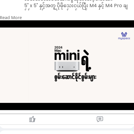
5" x 5" နှင့်အတူ ပိုမိုသေးငယ်ပြီး M4 နှင့် M4 Pro ချ
စ်ပ်အသစ်များပါ ထည့်သွင်းတင်
Read More
ဆက်ထားတဲ့ Mac Mini M4 ဟာ ဆွဲဆောင်မှုအရှိဆုံး
စျေးနှုန်းဖြင့် စွမ်းဆောင်ရည်အကောင်းဆုံး Mac
လိုင်းများထဲမှတစ်ခုဖြစ်ပြီး ပါဝါခလုတ်ရဲ့ တည်နေရာ
ကိုတော့ စက်ပစ္စည်းရဲ့ အောက်ခြေမှာ ထားရှိတာ
ကြောင့် အသုံးပြုရခက်ခဲစေပါတယ်။
အရှေ့ဘက်မှာ 2x USB-C အပေါက်များနှင့် နားကြပ်
ပေါက်တစ်ခုနှင့် အနောက်တွင် 3x Thunderbolt၊
HDMI နှင့် LAN အပေါက်တို့ ပါရှိပြီး M4 ဗားရှင်း
များသည် Thunderbolt 4 ကို ထောက်ပံ့ပေးကာ M4
Pro ဟာ 120Gb/s ဒေတာလွှဲပြောင်းမှုအမြန်နှုန်း
အထိ ပိုမိုမြန်ဆန်သော Thunderbolt 5 ကို ပံ့ပိုး
ထောက်ပံ့ပေးပါတယ်။
ပြင်ပမျက်နှာပြင်များအတွက်၊ Mac Mini M4 သည်
6K မျက်နှာပြင်နှစ်ခုအထိနှင့် 5K မျက်နှာပြင်တစ်ခု
အထိ ထောက်ပံ့ပေးနိုင်ပြီး M4 Pro သည် 60Hz တွင်
6K မျက်နှာပြင်သုံးခုအထိ ထောက်ပံ့နိုင်စေမှာပါ။
Apple မှ Mac Mini M4 ကို မိတ်ဆက်ခြင်းနှင့်အတူ
သုံးစွဲသူများကလည်း Mac Mini M2 မှ Version