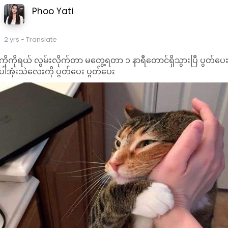
အသစ်သို့ အဆင့်မြှင့်ဖို့ ရှိမရှိကိုလဲ မေးမြန်းနေကြပါ
Phoo Yati
တယ်။
2024 နှစ်ကုန်ခါနီးမှာ မိတ်ဆက်ခဲ့တဲ့ Mac Mini M4
တွင် စွမ်းဆောင်ရည်နှင့်ချိတ်ဆက်မှုဆိုင်ရာ စွမ်း
2 yrs
- Translate
ဆောင်ရည်တိုးတက်မှုများကို MySpace ချစ်ခင်ရသူ
ကိုကိုရယ် လွမ်းလိုက်တာ မတွေ့ရတာ ၁ နာရီတောင်ရှိသွားပြီ ပွတ်ပေ
တွေ အခုလို သိရှိနိုင်စေဖို့ ရည်ရွယ်ဖော်ပြလိုက်ရပါ
ပါအုံးသဲလေးကို ပွတ်ပေး ပွတ်ပေး
တယ်။
#myspaceadmin
#frankiestories