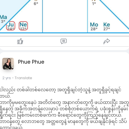
Phue Phue
2 yrs
- Translate
ငါလည်း တစ်ခါတစ်လေတော့ အတူရှိချင်တဲ့သူနဲ့ အတူရှိခွင့်ရချင်
တယ်.
ဘာကိုမှမတွေးနေပဲ အတိတ်တွေ အနာဂတ်တွေကို ဖယ်ထားပြီး အတ
ရှိနေတဲ့ အခိုက်အတန့်လေးမှာပဲ တစ်စုံတစ်ယောက်ရဲ့ ပခုံးစွန်းကိုနမ်း
ရှိုက်ရင်း မြစ်ကမ်းတစ်ဖက်က မီးရောင်တွေကိုကြည့်နေချင်တယ်.
တာ၀န်တွေ လောဘတွေ အတ္တတွေနဲ့ မာနတွေကို ဖယ်ချနိုင်ခဲ့ရင် သိပ်
ကောင်းမယ်.