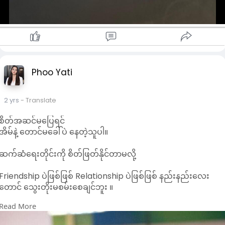
Phoo Yati
2 yrs
- Translate
စိတ်အဆင်မပြေရင်
အိမ်နဲ့ တောင်မခေါ်ပဲ နေတဲ့သူပါ။
ဆက်ဆံရေးတိုင်းကို စိတ်ဖြတ်နိုင်တာမလို့
Friendship ပဲဖြစ်ဖြစ် Relationship ပဲဖြစ်ဖြစ် နည်းနည်းလေး
တောင် သွေးတိုးမစမ်းစေချင်ဘူး ။
Read More
ဒီလူကပြ/တ်သားရင် ဘယ်သူမှမထင်ထားတဲ့
အရာထိတောင်လုပ်ပစ်နိုင်တယ်။