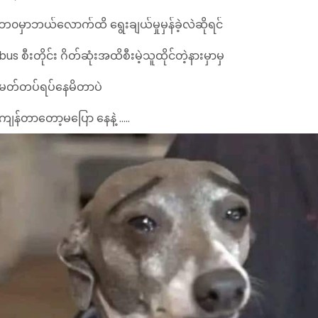
ဘ၀မှာဘယ်လောက်ထိ ရွေးချယ်မှုမှန်ခဲ့လဲဆိုရင်
bus စီးတိုင်း ဂိတ်ဆုံးအထိစီးမဲ့သူထိုင်တဲ့နားမှာမှ
မတ်တပ်ရပ်နေမိတာပဲ
ကျန်တာတော့မပြော နေနဲ့ .....