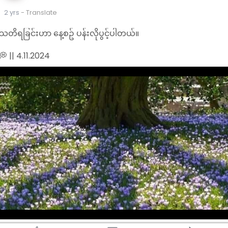
2 yrs
- Translate
သတိရခြင်းဟာ နေ့စဥ် ပန်းလိုပွင့်ပါတယ်။
💭 || 4.11.2024