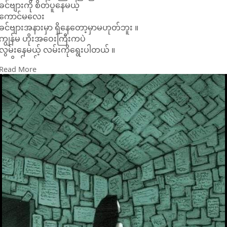
ခင်ဗျားကို စိတ်ပူနေမယ့်
ကောင်မလေး
ခင်ဗျားအနားမှာ ရှိနေတော့မှာမဟုတ်ဘူး ။
ကျွန်မ ဟိုးအဝေးကြီးကပဲ
လွမ်းနေမယ့် လမ်းကိုရွေးပါတယ် ။
ဂရုစိုက်နော်...
Read More
အစစအရာရာပေါ့...
အခု နေသလိုမျိုး အရမ်းကြီးလဲ မပေတေနဲ့
ကိုယ့်ကိုယ်ကိုယ်လဲ ပစ်မထားနဲ့
ခင်ဗျားကို
ချစ်ခဲ့ဖူးတယ်ဆိုတာကိုတော့
ယုံပါ ။
#ကျေးကို