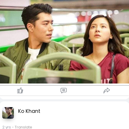
😊🤍
crd
Ko Khant
2 yrs
- Translate