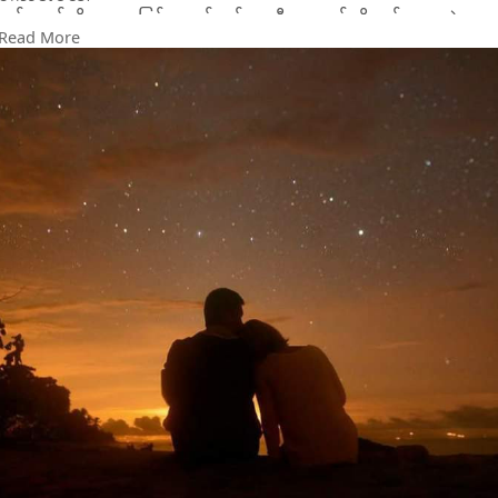
ချစ်တယ်ဆိုတာ အပြန်အလှန်ထပ်တူညီမှ နား၀င်ချိုမယ့်ကဗျာပဲ.
Read More
ပိုချစ်ရတဲ့သူလည်း မဖြစ်ချင်တော့သလို ပိုအချစ်ခံရမယ့်သူလည်း မ
ဖြစ်ချင်တော့ဘူး.
ဒါပေမဲ့ တစ်ခါတစ်လေတော့ အတူရှိချင်တဲ့သူနဲ့ အတူရှိခွင့်ရချင်
တယ်...🤎
credit to original writer
photo credit
17102024