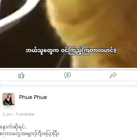
Phue Phue
2 yrs
- Translate
နောက်ဆိုရင်...
စကားတွေအများကြီးပြောပြီး