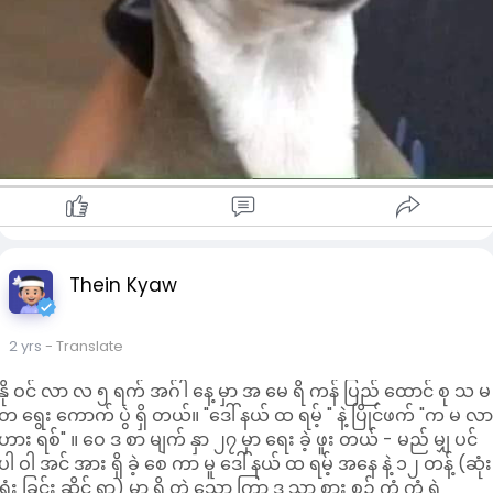
Thein Kyaw
2 yrs
- Translate
နို ဝင် လာ လ ၅ ရက် အဂ်ါ နေ့ မှာ အ မေ ရိ ကန် ပြည် ထောင် စု သ မ
တ ရွေး ကောက် ပွဲ ရှိ တယ်။ "ဒေါ် နယ် ထ ရမ့် " နဲ့ ပြိုင်ဖက် "က မ လ
ဟား ရစ်" ။ ဝေ ဒ စာ မျက် နှာ ၂၇ မှာ ရေး ခဲ့ ဖူး တယ် - မည် မျှ ပင်
ပါ ဝါ အင် အား ရှိ ခဲ့ စေ ကာ မူ ဒေါ် နယ် ထ ရမ့် အနေ နဲ့ ၁၂ တန့် (ဆုံး
ရှုံး ခြင်း ဆိုင် ရာ) မှာ ရှိ တဲ့ သော ကြာ ဒ သာ စား စဥ် ကံ ကံ ရဲ့