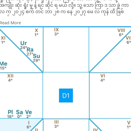
အကျိုး ဆုံး ရှုံး မှု နဲ့ ရင် ဆိုင် ရ မယ် လို့။ သူ့ သော ကြာ ဒ သာ ခွဲ ကာ
လ က ၂၀၂၄ စက် တင် ဘာ ၂၈ က နေ ၂၀၂၇ မေ လ ကုန် ထိ ဖြစ်
တယ်။
Read More
အ ခု ထိ တော့ ပြစ် မှု တွေ အ များ စု နဲ့ လဲ တ ရား စွဲ ဆို ခြင်း ခံ ထား
ရတဲ့ ဒေါ် နယ် ထ ရမ့် အ နေ နဲ့ ရှုံး မဲ့ အနေ အ ထား လက် တွေ့ မှာ မ
တွေ့ ရ သေး ဘူး။ မဲ ကြို စစ် တမ်း (polls) တွေ က ၅၀-၅၀ ပြ နေ
ကြ တယ်။
သူ့ ရဲ့ မူ လ ဇာ တာ က အား ကောင်း ခြင်း ၊ သူ့ ရဲ့ မ ဟာ ကြာသ ပ
တေး ဒ သာ သင့် တင့် ကောင်း မွန် ခြင်း တို့ က သူ့ ကို အခု ထိ ကာ
ကွယ် ပေး ထား တုံး ပဲ။ သို့ သော် ဝေ ဒ စည်း မျဥ်း များ အ ရ ဒီ သော
ကြာ ဒ သာ ခွဲ မှာ သူ ဟာဆုံး ရှုံး မှု များ နဲ့ ရင် ဆိုင် ရမယ်။