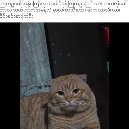
ကြက်ဥပေါင်မုန့်ကြော်လား ပေါင်မုန့်ကြက်ဥကြော်လား ဘယ်လိုခေါ်
တာလဲ ဘယ်ဟာကအမှန်လဲ မာလကာသီးလား မာကလာသီးလား
ဝိုင်းစဥ်းစားကြဦး