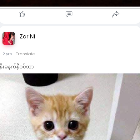
Zar Ni
2 yrs
- Translate
နိုးမနက်နိုဝင်ဘာ