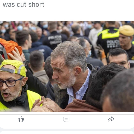
မိုးရွာသွန်းမှု ပြင်းထန်သည့် စပိန်တောင်ပိုင်းနှင့် အရှေ့ပိုင်းဒေသများ
တွင် အန္တရာယ်အဆင့်ကို အမြင့်ဆုံးသို့ တိုးမြှင့်ခဲ့သည်။ စပိန်နိုင်ငံ
အရှေ့ပိုင်း ဗလင်စီယာပြည်နယ်သည် သဘာဝဘေးအန္တရာယ်ကြောင့်
ထိခိုက်မှုအများဆုံးဖြစ်သည်။ ယခုအချိန်အထိ ‌ေ-သဆုံးသူ ၂၂၀
ဦးရှိပြီဖြစ်ပြီး ပျောက်ဆုံးသူများကို ရှာဖွေနေဆဲဖြစ်သည်။