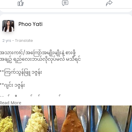
Phoo Yati
2 yrs
- Translate
အသားကIင်/အကြော်အမျိုးမျိုးနဲ့ စားဖို့
အချဥ် ရည်လေးဘယ်လိုလုပ်မလဲ မသိရင်
**ကြက်သွန်ဖြူ ၁ဇွန်း
**ဂျင်း ၁ဇွန်း
**မန်ကျီးရေ ပျစ်ပျစ်လေး ၁ဇွန်း
Read More
**လျှာလကာရည် ၁ဇွန်း
** ပါးပါးလှီ၊းထားတဲ့ငရုပ်သီးစိမ်း၁ဇွန်း