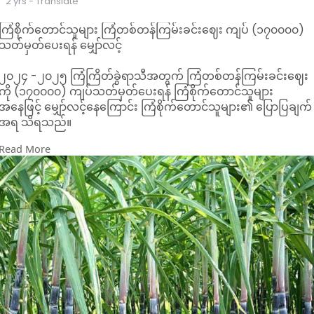
2 yrs
- Translate
ကြံစိုက်တောင်သူများ ကြံတစ်တန်ကြမ်းခင်းဈေး ကျပ် (၁၇၀၀၀၀)
သတ်မှတ်ပေးရန် မျှော်လင့်
၂၀၂၄ -၂၀၂၅ ကြံကြိတ်ခွဲရာသီအတွက် ကြံတစ်တန်ကြမ်းခင်းဈေး
ကို (၁၇၀၀၀၀) ကျပ်သတ်မှတ်ပေးရန် ကြံစိုက်တောင်သူများ
အနေဖြင့် မျှော်လင့်နေကြောင်း ကြံစိုက်တောင်သူများ၏ ပြောပြချက်
အရ သိရသည်။
Read More
သွင်းအားစု စရိတ်မြင့်တက်လာခြင်းကြောင့် ကြံတစ်တန်
ကြမ်းခင်းဈေးကို (၁၇၀,၀၀၀) ကျပ်ပေးမှသာ အဆင်ပြေနိုင်ကြောင်း၊
ယင်းကြောင့် သက်ဆိုင်ရာ သကြားစက်များကို တောင်းဆိုရန်
ဆောင်ရွက်နေကြောင်းလည်း သိရသည်။
" တစ်နှစ်ထက်တစ်နှစ် စိုက်ပျိုးစရိတ်ကမြင့်တက်လာတယ်။ အဓိက
မြေဩဇာဈေးတွေ တတ်လာတယ်။ (၁၅၀၀၀၀) ပဲပေးမယ်ဆိုရင်
ဘယ်လိုမှ မကိုက်ဘူး။ ဒါကြောင့် ဒီနှစ်ကို ပိုပေးစေချင်တာ"ဟု ကြံ
စိုက်တောင်သူတစ်ဦးက ပေါ်ပြူလာနယူးစ်သို့ ပြောသည်။
ပြီးခဲ့သည့်နှစ်ကြံရာသီတွင် ကြံတစ်တန် ကြမ်းခင်းဈေးနှုန်း