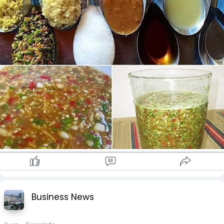
**သကြား ၁ဇွန်းနဲ့ တဝက်
***ငါးငံပြာရည် ၁ဇွန်း
**ရေနွေး ၂ဇွန်း
လုပ်စားကြည့်နော်
လေးစားစွာဖြင့်
Business News