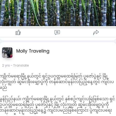
(၁၅၀၀၀၀) ကျပ်အထိဈေး အမြင့်ဆုံးရခဲ့ကြောင်း ကြံကို တစ်နှစ်
လျှင် တစ်သီးစားသာ စိုက်ပျိုးရခြင်းဖြစ်ကာ မြန်မာနိုင်ငံတွင် ကြံစိုက်
တောင်သူပေါင်း (၃) သိန်းကျော်အထက်ရှိကြောင်း သိရသည်။
ပြည်တွင်း၌ ကြံစိုက်ဧကပေါင်း ၄ ဒသမ ၅ သိန်းကျော်ဝန်း ကျင်ရှိပြီး
ယင်းစိုက်ပျိုးမှုမှ သကြားထုတ်လုပ်မှုသည်လည်း နှစ်စဉ်ပျမ်းမျှ တန်
ချိန်ပေါင်း (၄) သိန်းခွဲမှ (၅)သိန်းကြား ရှိကြောင်း ၊ ကြံကို
ရှမ်းပြည်နယ် (မြောက်ပိုင်းနှင့်တောင်ပိုင်း)၊ စစ်ကိုင်းတိုင်း အထက်
ပိုင်းတို့တွင် အများဆုံး စိုက်ပျိုးကြပြီး ပဲခူးတိုင်း (အရှေ့ပိုင်းနှင့်
Molly Traveling
အနောက်ပိုင်း) တို့တွင်လည်း စိုက်ပျိုးကြောင်း သိရသည်။
2 yrs
- Translate
ကျိုက်မရောမြို့နယ်တွင် ရှင်ဥပဂုတ္တမထေရ်မြတ် ပူဇော်ပွဲနှင့် မြို့
လုံးကျွတ် ဆွမ်းအိုးမျှောပွဲကို တန်ဆောင်မုန်းလပြည့်နေ့တွင် ကျင်းပ
မည်
မွန်ပြည်နယ်၊ ကျိုက်မရောမြို့နယ်တွင် နှစ်စဉ်ကျင်းပမြဲဖြစ်သော ရှင်
ဥပဂုတ္တမထေရ်မြတ် ပူဇော်ပွဲနှင့် မြို့လုံးကျွတ် ဆွမ်းအိုးမျှောပွဲကို
တန်ဆောင်မုန်းလပြည့်နေ့၌ ကျင်းပမည်ဖြစ်ကြောင်း ပွဲကျင်းပရေး
ကော်မတီမှ သိရသည်။