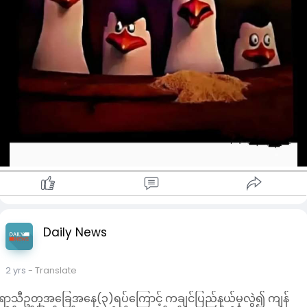
Daily News
2 yrs
- Translate
ရာသီဥတုအခြေအနေ(၃)ရပ်ကြောင့် ကချင်ပြည်နယ်မှလွဲ၍ ကျန်