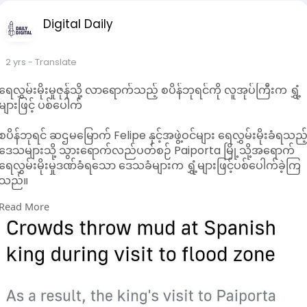
Digital Daily
2 yrs
- Translate
ရေလွှမ်းမိုးမှုဇုန်သို့ လာရောက်သည့် စပိန်ဘုရင်ကို လူအုပ်ကြီးက ရွှံ့
များဖြင့် ပစ်ပေါက်
စပိန်ဘုရင် ဆဌမမြောက် Felipe နှင့်အဖွဲ့ဝင်များ‌ ရေလွှမ်းမိုးခံရသည်
ဒေသများသို့ သွားရောက်လည်ပတ်စဉ် Paiporta မြို့သို့အ‌ရောက်
ရေလွှမ်းမိုးမှုဒဏ်ခံရသော ဒေသခံများက ရွှံ့များဖြင့်ပစ်‌ပေါက်ခဲ့ကြ
သည်။
Read More
ဒေါသကြီး‌နေသော လူအုပ်ကြီးကို ငြိမ်သက်သွားစေရန် ကြိုးပမ်းခဲ့
သော်လည်း မရခဲ့သဖြင့်ဘုရင်၏ Paiporta မြို့ ခရီးစဉ်ကို ခေတ္တ
ရပ်ဆိုင်းခဲ့ရသည်။
စပိန်နိုင်ငံ မိုးလေဝသအေဂျင်စီက အောက်တိုဘာ ၂၉ ရက်တွင်
မိုးသည်းထန်စွာရွာသွန်းမှုကြောင့် နိုင်ငံတစ်ဝန်းရှိ ဒေသအသီးသီး
အတွက် မိုးလေဝသသတိပေးချက် ထုတ်ပြန်ခဲ့သည်။ အထူးသဖြင့်