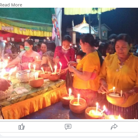
Read More
မွန်ပြည်နယ်၊ ကျိုက်မရောမြို့၌ နှစ်စဉ်ကျင်းပမြဲဖြစ်သော မြို့
လုံးကျွတ်ဆွမ်းအိုးမျှောပွဲကြီးကို တန်ဆောင်မုန်းလပြည့်နေ့အရုဏ်
တတ်ချိန်၌ အတ္တရံမြစ်ကမ်းနားရှိ ရှင်ဥပဂုတ္တမထေရ် မြတ်ကြီး
ကျောင်းဆောင်ရှေ့၌ ကျင်းပပြုလုပ်မည်ဖြစ်ကြောင်း သိရသည်။
အဆိုပါ မြို့လုံးကျွတ်ဆွမ်းအိုးမျှောပွဲကို နှစ်စဉ်နှစ်တိုင်း ရိုးရာမပျက်
စည်ကားသိုက်မြိုက်စွာ ကျင်းပခဲ့သည်မှာ ယခုနှစ်တွင် (၄၀)ကြိမ်
မြောက်ရှိပြီး ဖြစ်သည်။
အဆိုပါ ဆွမ်းအိုးမျှောမည့် အတ္တရံမြစ်ကမ်းနား တစ်လျှောက်တွင်
နံနက်အာရုဏ်တက်ချိန်မှစ၍ ရှင်ဥပဂုတ္တမထေရ် မြတ်ကြီးအား
ရိုသေလေးမြတ်စွာဖြင့် ဆွမ်း၊ ရေချမ်း၊ ဆီမီးဖရောင်တိုင်များ၊ အမွှေး
နံသာများဖြင့် ပူဇော်ကန်တော့ကြပြီးနောက် အဆိုပါ ဆွမ်းအိုးများကို
အတ္တရံမြစ်ရေတက်လာချိန်တွင် ဒေသခံပြည်သူများက မြစ်အတွင်း
သို့ ဆွမ်းအိုးများ မျှောကာ ရှင်ဥပဂုတ္တမထေရ်မြတ်ကြီး၏ ဖောင်တော
ရှေ့တွင် ဆီမီးဖရောင်းတိုင်များ ထွန်းညှိပူဇော်ကြပြီး မိမိတို့အလိုရှိရာ
ဆုမွန်ကောင်းများကို ရှင်ဥပဂုတ္တမထေရ်ကြီး ထံ ဆုတောင်းကြောင်း
သိရသည်။