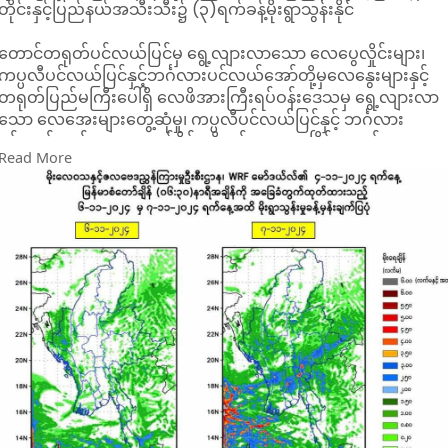
တိုင်းနှင့်ပြည်နယ်အသီးသီး၌ (၃)ရက်ခန့်မိုးရွာသွန်းနိုင်
တောင်တရုတ်ပင်လယ်ပြင်မှ ရွေ့လျားလာသော လေပွေလှိုင်းများ၊
ကပ္ပလီပင်လယ်ပြင်နှင့်ဘင်္ဂလားပင်လယ်အော်တို့မှလေနွေးများနှင့်
တရုတ်ပြည်မကြီးပေါ်ရှိ လေဖိအားကြီးရပ်ဝန်းဒေသမှ ရွေ့လျားလာ
သော လေအေးများတွေ့ဆုံမှု၊ ကပ္ပလီပင်လယ်ပြင်နှင့် ဘင်္ဂလား
ပင်လယ်အော်အရှေ့တောင်ပိုင်းတို့တွင် လေထုမငြိမ်မသက်မှုများ
Read More
ဖြစ်ပေါ်လာနိုင်ခြင်းတို့ဖြစ်ပေါ်လာနိုင်သည်ဟု မိုးဇလမှ ယနေ့
နိုဝင်ဘာ ၄ ရက်ည ၆ နာရီက အထူးမိုးလေဝသသတင်းအဖြစ်
အသိပေးခဲ့သည်။
အဆိုပါ ရာသီဥတုအခြေအနေ(၃)ရပ်ကြောင့် လာမည့် နိုဝင်ဘာ ၆
ရက်မှ ၈ ရက်အတွင်း ရန်ကုန်တိုင်း၊ နေပြည်တော်၊ မကွေးတိုင်း၊
ပဲခူးတိုင်း၊ ဧရာဝတီတိုင်း၊ ရှမ်းပြည်နယ်၊ ရခိုင်ပြည်နယ်၊
ကယားပြည်နယ်၊ ကရင်ပြည်နယ်နှင့် မွန်ပြည်နယ်တို့တွင် နေရာစိပ်စိပ
မှနေရာအနှံ့အပြား မိုးသည်းထန်စွာရွာသွန်းနိုင်ကြောင်း မိုးဇလက
အသိပေးခဲ့သည်။
ထို့ပြင် ချင်းပြည်နယ်၊ စစ်ကိုင်းတိုင်း၊ မန္တလေးတိုင်းနှင့်
တနင်္သာရီတိုင်းတို့တွင်လည်း နေရာကျဲကျဲနှင့် အချို့ဒေသများတွင်