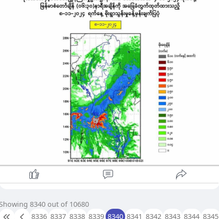
နိုဝင်ဘာ ၄ ရက်ည ၆ နာရီက အထူးမိုးလေဝသသတင်းအဖြစ်
အသိပေးခဲ့သည်။
အဆိုပါ ရာသီဥတုအခြေအနေ(၃)ရပ်ကြောင့် လာမည့် နိုဝင်ဘာ ၆
ရက်မှ ၈ ရက်အတွင်း ရန်ကုန်တိုင်း၊ နေပြည်တော်၊ မကွေးတိုင်း၊
ပဲခူးတိုင်း၊ ဧရာဝတီတိုင်း၊ ရှမ်းပြည်နယ်၊ ရခိုင်ပြည်နယ်၊
ကယားပြည်နယ်၊ ကရင်ပြည်နယ်နှင့် မွန်ပြည်နယ်တို့တွင် နေရာစိပ်စိပ
မှနေရာအနှံ့အပြား မိုးသည်းထန်စွာရွာသွန်းနိုင်ကြောင်း မိုးဇလက
အသိပေးခဲ့သည်။
ထို့ပြင် ချင်းပြည်နယ်၊ စစ်ကိုင်းတိုင်း၊ မန္တလေးတိုင်းနှင့်
တနင်္သာရီတိုင်းတို့တွင်လည်း နေရာကျဲကျဲနှင့် အချို့ဒေသများတွင်
ဒေသအလိုက် မိုးကြီးခြင်း၊ နေရာကွက်၍မိုးကြီးခြင်းများနှင့်အတူ
လေပြင်းတိုက်ခတ်ခြင်းများလည်း ဖြစ်ပေါ်နိုင်သည်ဟု မိုးဇလက
အသိပေးခဲ့သည်။
ထို့အတူ မိုးသည်းထန်စွာရွာသွန်းခြင်းနှင့်အတူ လေပြင်းတိုက်ခတ်
ခြင်း၊ မိုးထစ်ချုန်းခြင်း၊ မိုးကြိုးပစ်ခြင်း၊ လျှပ်စီးလက်ခြင်း၊ မိုးသီး
ကြွေခြင်း၊ လျှပ်တစ်ပြက်ရေကြီးခြင်းနှင့် မြေပြိုခြင်းစသည့် သဘာ
Showing 8340 out of 10680
ဘေးအန္တရာယ်များဖြစ်ပေါ်နိုင်၍သတိပြုနေထိုင်ကြရန် မိုးဇလက
8336
8337
8338
8339
8340
8341
8342
8343
8344
8345
အသိပေးခဲ့သည်။