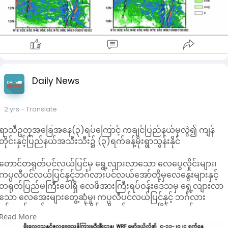
ဒေသအလိုက် မိုးကြီးခြင်း၊ နေရာကွက်၍မိုးကြီးခြင်းများနှင့်အတူ
လေပြင်းတိုက်ခတ်ခြင်းများလည်း ဖြစ်ပေါ်နိုင်သည်ဟု မိုးဇလက
အသိပေးခဲ့သည်။
ထို့အတူ မိုးသည်းထန်စွာရွာသွန်းခြင်းနှင့်အတူ လေပြင်းတိုက်ခတ်
ခြင်း၊ မိုးထစ်ချုန်းခြင်း၊ မိုးကြိုးပစ်ခြင်း၊ လျှပ်စီးလက်ခြင်း၊ မိုးသီး
ကြွေခြင်း၊ လျှပ်တစ်ပြက်ရေကြီးခြင်းနှင့် မြေပြိုခြင်းစသည့် သဘာ
ဘေးအန္တရာယ်များဖြစ်ပေါ်နိုင်၍သတိပြုနေထိုင်ကြရန် မိုးဇလက
Daily News
အသိပေးခဲ့သည်။
2 yrs
- Translate
ရာသီဥတုအခြေအနေ(၃)ရပ်ကြောင့် ကချင်ပြည်နယ်မှလွဲ၍ ကျန်
တိုင်းနှင့်ပြည်နယ်အသီးသီး၌ (၃)ရက်ခန့်မိုးရွာသွန်းနိုင်
တောင်တရုတ်ပင်လယ်ပြင်မှ ရွေ့လျားလာသော လေပွေလှိုင်းများ၊
ကပ္ပလီပင်လယ်ပြင်နှင့်ဘင်္ဂလားပင်လယ်အော်တို့မှလေနွေးများနှင့်
တရုတ်ပြည်မကြီးပေါ်ရှိ လေဖိအားကြီးရပ်ဝန်းဒေသမှ ရွေ့လျားလာ
သော လေအေးများတွေ့ဆုံမှု၊ ကပ္ပလီပင်လယ်ပြင်နှင့် ဘင်္ဂလား
ပင်လယ်အော်အရှေ့တောင်ပိုင်းတို့တွင် လေထုမငြိမ်မသက်မှုများ
Read More
ဖြစ်ပေါ်လာနိုင်ခြင်းတို့ဖြစ်ပေါ်လာနိုင်သည်ဟု မိုးဇလမှ ယနေ့