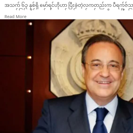
အသက် ၆၃ နှစ်ရှိ မော်ရင်ဟိုဟာ ပြီးခဲ့တဲ့လကတည်းက ပီရက်ဇ်သ
စာချုပ်ဖြင့် ကိုင်တွယ်ရန် စာချုပ်တွင် လက်မှတ်ရေးထိုးထားပြီး 
Read More
အသက် ၇၉ နှစ်ရှိ ပီရက်ဇ်ဟာ တနင်္ဂနွေနေ့ ရွေးကောက်ပွဲတွင် မဲ 
လာဦးမှာ ဖြစ်ပါတယ်။
ပီရက်ဇ်က "ရွေးကောက်ပွဲတွေမှာ ကျွန်တော်တို့ အနိုင်ရခဲ့တယ်။
တုန်းပါ။ ပြီးတော့ ရီးရဲလ်မက်ဒရစ်ကို ကာကွယ်ဖို့ ရှိနေတာပါ။ ရီ
မယ်။ ၁၆ ကြိမ်မြောက် ဥရောပဖလားရယူနိုင်တဲ့အထိ တိုက်ပွဲဝင်သွ
ဂုဏ်ယူစရာတွေ ဆက်လက်ယူဆောင်လာပါမယ်။ ကမ္ဘာ့အကောင်းဆုံးက
ပြတွေထဲက တစ်ဦးဖြစ်တဲ့ ဂျိုဆေးမော်ရင်ဟိုကို ဂုဏ်ယူစွာ ကြိုဆိ
ရီးရဲလ်မက်ဒရစ်ကို ကလပ်အဖွဲ့ဝင်များက ပိုင်ဆိုင်တာ ဖြစ်ပြီး အဖ
ပေါင်း ၂၀ အတွင်းတွင် ပထမဆုံးအကြိမ်အဖြစ် စိန်ခေါ်သူ အန်းနရစ်ရ
ပီရက်ဇ်ဟာ မဲ ၂၁၇၄၁ ရရှိခဲ့ပြီး ရီကွယ်မီးက မဲ ၁၁၈၁၄ ရရှိခဲ့ပါတ
မော်ရင်ဟိုဟာ ဘင်ဖီကာနည်းပြရာထူးမှ ထွက်ခွာကာ ရီးရဲလ်မက်
သူဟာ ၂၀၁၀ မှ ၂၀၁၃ ခုနှစ်အထိ ရီးရဲလ်မက်ဒရစ်ကို ကိုင်တွယ်ခဲ့ဖူး