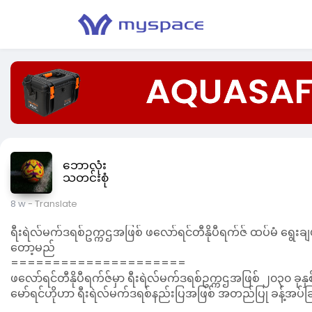
ဘောလုံး
သတင်းစုံ
8 w
- Translate
ရီးရဲလ်မက်ဒရစ်ဥက္ကဌအဖြစ် ဖလော်ရင်တီနိုပီရက်ဇ် ထပ်မံ ရွေးချ
တော့မည်
=====================
ဖလော်ရင်တီနိုပီရက်ဇ်မှာ ရီးရဲလ်မက်ဒရစ်ဥက္ကဌအဖြစ် ၂၀၃၀ ခုန
မော်ရင်ဟိုဟာ ရီးရဲလ်မက်ဒရစ်နည်းပြအဖြစ် အတည်ပြု ခန့်အပ်ခ