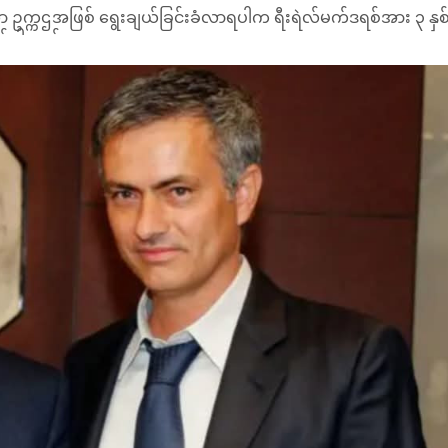
ာ ဥက္ကဌအဖြစ် ရွေးချယ်ခြင်းခံလာရပါက ရီးရဲလ်မက်ဒရစ်အား ၃ နှစ
ဖြစ်ပါတယ်။
၆၅ ရာခိုင်နှုန်း ရရှိပြီးနောက် နောက်ထပ် သက်တမ်းတစ်ခု ထပ်မံ ဦးဆ
 ဆုဖလားတွေ ဆက်လက်ရယူဖို့ ဆက်လုပ်သွားမယ်။ ကျွန်တော် ဒီမှာ ရှိ
းရဲလ်မက်ဒရစ် ဆုဖလားတွေ ရယူနိုင်ဖို့ ကျွန်တော်တို့ ဆက်အလုပ်လုပ်သ
ားမယ်။ ကမ္ဘာ့အကောင်းဆုံးကွင်းဖြစ်တဲ့ ဆန်တီယာဂိုဘာနေဗျူးကွင်း
စားသမားတွေ ပိုင်ဆိုင်ရလို့ ဂုဏ်ယူတယ်။ ကမ္ဘာ့အကောင်းဆုံး
ုခွင့်ရလို့ ဂုဏ်ယူတယ်"လို့ ပြောကြားသွားပါတယ်။
ွဲ့ဝင်များကပင် ဥက္ကဌကို ရွေးချယ်တင်မြှောက်ပါတယ်။ ပီရက်ဇ်ဟာ နှစ
ီကွယ်မီးနှင့် ရင်ဆိုင်ခဲ့ရတာပါ။
ယ်။
ဒရစ်နည်းပြရာထူးကို ရယူလာပါမယ်။
ပြီး လာလီဂါ၊ ကိုပါဒယ်ရေးနှင့် စပိန်စူပါဖလားတို့ ရယူပေးခဲ့ဖူးပါ