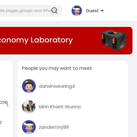
Guest
People you may want to meet
darwinwearing4
ံလာရ
Minn Khant Wunna
း
zanderrory99