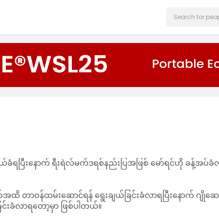
ယ်ခံရပြီးနောက် ရီးရဲလ်မက်ဒရစ်နည်းပြအဖြစ် မော်ရင်ဟို ခန့်အပ်ခ
ှစ်အထိ တာဝန်ထမ်းဆောင်ရန် ရွေးချယ်ခြင်းခံလာရပြီးနောက် ဂျိုဆေ
ြင်းခံလာရတော့မှာ ဖြစ်ပါတယ်။