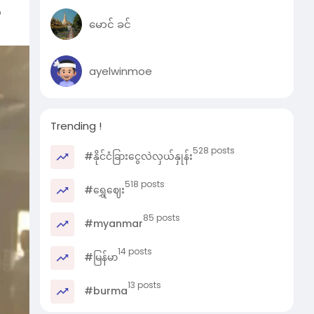
်
မောင် ခင်
ောင်
ayelwinmoe
နေ
ွား
Trending !
သို့
နည်း
528 posts
#နိုင်ငံခြားငွေလဲလှယ်နှုန်း
518 posts
#ရွှေဈေး
်
85 posts
#myanmar
14 posts
#မြန်မာ
13 posts
#burma