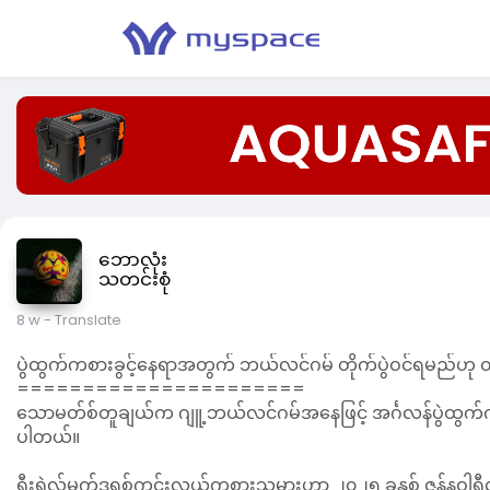
ဘောလုံး
သတင်းစုံ
8 w
- Translate
ပွဲထွက်ကစားခွင့်နေရာအတွက် ဘယ်လင်ဂမ် တိုက်ပွဲဝင်ရမည်ဟ
======================
သောမတ်စ်တူချယ်က ဂျူ့ဘယ်လင်ဂမ်အနေဖြင့် အင်္ဂလန်ပွဲထွက်
ပါတယ်။
ရီးရဲလ်မက်ဒရစ်ကွင်းလယ်ကစားသမားဟာ ၂၀၂၅ ခုနှစ် ဇန်နဝါရီလတွ