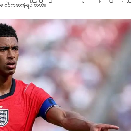
ြစ် ဝင်ကစားခဲ့ရပါတယ်။
ိုဂျာအား အသုံးပြုခဲ့ပါတယ်။ ရိုဂျာဟာ အင်္ဂလန်ရဲ့ ကမ္ဘာ့ဖလားခြေစစ်
စ်ပါတယ်။
ပွဲဝင်ရမလားလို့ မေးမြန်းလာချိန်မှာတော့ တူချယ်က "ဟုတ်ပါတယ်။
ါ။ သူလည်း ပွဲထွက်ကစားခွင့်ရသူတွေထဲက တစ်ဦးဆိုတာ သိပါတယ်။
 ၁၅ ဦး ရှိပါတယ်။ နေရာက အမြဲတမ်းပြောင်းလဲနိုင်တယ်။ ဒါပေမဲ့ အခု
ိပါတယ်။ ဂျူ့လည်း အဲဒီထဲက တစ်ဦးပါ"လို့ ပြောကြားသွားပါတယ်။
ာက်ခဲ့စဉ်တုန်းက ပွဲ ၇ ပွဲလုံး ပွဲထွက်ကစားခဲ့ကာ ၂၉ မိနစ်တည်းသာ
ဘာ့ဖလားခြေစစ်ပွဲ ၂ ပွဲကို လွဲခဲ့သလို လတ်ဗီးယားနှင့် ခြေစစ်ပွဲ
း။
ရပေမဲ့ တံကောက်ကြောဒဏ်ရာကြောင့် ခြေစမ်းပွဲများကို လွဲခဲ့ပါတ