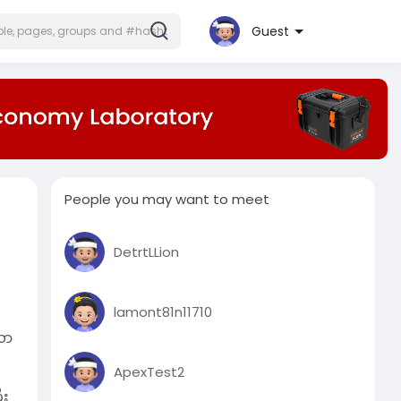
Guest
People you may want to meet
DetrtLLion
lamont81n11710
လာ
ApexTest2
ီး