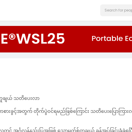
ု တူချယ် သတိပေးလာ
ကစားခွင့်အတွက် တိုက်ပွဲဝင်ရမည်ဖြစ်ကြောင်း သတိပေးပြောကြား
င် အင်္ဂလန်နည်းပြအဖြစ် သောမတ်စ်တူချယ် ခန့်အပ်ခြင်းခံခဲ့ရပြ