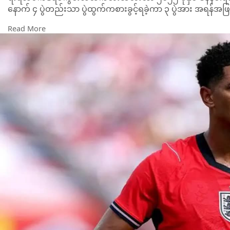
နောက် ၄ ပွဲတည်းသာ ပွဲထွက်ကစားခွင့်ရခဲ့ကာ ၃ ပွဲအား အရန်အဖ
Read More
တူချယ်ဟာ သူ ကိုင်တွယ်တဲ့ ၁၃ ပွဲတွင် ၁၂ ပွဲအား ဗီလာရဲ့ မော်ဂန်ရ
၈ ပွဲလုံး ပွဲထွက် ကစားခွင့်ရခဲ့တဲ့ တစ်ဦးတည်းသော သူလည်း ဖြ
ပွဲထွက်ကစားသမား ၁၁ ဦးစာရင်းတွင် ပါဝင်ရန် ဘယ်လင်ဂမ်တိုက်
တိုက်ပွဲဝင်ရမယ်။ သူက ပွဲထွက်ကစားခွင့်ရသူတွေထဲက တစ်ဦးပ
ဒါပေမဲ့ ကျွန်တော်တို့မှာ ပွဲထွက်ကစားခွင့်ရသူ ၁၄ ဦး သို့မဟုတ်
အချိန်မှာ ပွဲထွက်ကစားခွင့်ရထားသူ ၁၄ ဦး သို့မဟုတ် ၁၅ ဦး ရှ
ဘယ်လင်ဂမ်ဟာ ယူရို ၂၀၂၄ ပြိုင်ပွဲတုန်းက ဗိုလ်လုပွဲအထိ တက်ရေ
ကစားခွင့်မရခဲ့ပါဘူး။
အသက် ၂၂ နှစ်ရှိ ဘယ်လင်ဂမ်ဟာ ပုခုံးဒဏ်ရာကြောင့် စက်တင်ဘာ ကမ္
အတွက် အောက်တိုဘာလစခန်းသွင်းလေ့ကျင့်မှုတွင် မပါဝင်ခဲ့ပါဘူ
သူဟာ နိုဝင်ဘာလတွင် အင်္ဂလန်အသင်းမှာ ပြန်လည် ရွေးချယ်ခံလာ