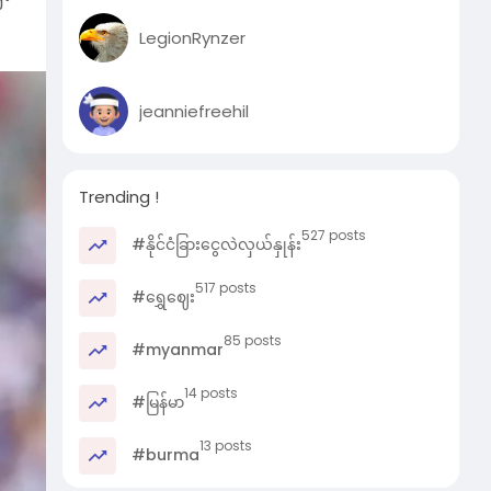
LegionRynzer
ပွဲ
jeanniefreehil
 သူ
Trending !
527 posts
#နိုင်ငံခြားငွေလဲလှယ်နှုန်း
517 posts
#ရွှေဈေး
85 posts
#myanmar
14 posts
#မြန်မာ
ယ်။
13 posts
#burma