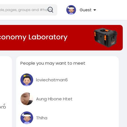
Guest
People you may want to meet
loviechatman6
Aung Hbone Htet
ာက်
Thiha