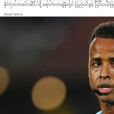
နိုင်ငံတကာလေဆိပ်သို့ ရောက်လာချိန်တွင် ပြည်ဝင်ခွင့် ငြင်းပယ်ခ
တယ်။
Read More
အမေရိကန်လူဝင်မှုကြီးကြပ်ရေးက အာတန်ကို ဘယ်လို အကြောင်းက
ဒါပေမဲ့ ဆိုမာလီက ဒေါ်နယ်ထရန့်အစိုးရက အမေရိကန်သို့ လာခွင့် ပ
အမေရိကန်အာဏာပိုင်များနှင့် ဆွေးနွေးမှုများ ပြုလုပ်ပြီးနောက် 
ဆိုမာလီလူငယ်နှင့်အားကစားဝန်ကြီးဌာနမှ စီနီယာအကြံပေး
အစုံဖြင့် ခရီးသွားခဲ့ခြင်းဖြစ်ပေမဲ့လည်း အမေရိကန်က ငြင်းပယ်ခ
အာတန်ဟာ အစောပိုင်းတုန်းက ခရီးသွားလာရေးတွင် အခက်အခဲများ 
ဖြစ်ပါတယ်။
အာတန်ဟာ ဇွန်လ ၁၁ ရက်နေ့မှ ဇူလိုင်လ ၁၉ ရက်နေ့အထိ ကနေဒါ၊ မက္
အတွက် ဒိုင်လူကြီး ၅၂ ဦးစာရင်းတွင် ပါဝင်ပါတယ်။
အာတန်ဟာ ၂၀၁၈ ခုနှစ်ကတည်းက ဖီဖာဒိုင်လူကြီးဖြစ်လာသူ ဖြစ်ပ