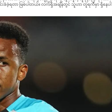
ြင်းခံခဲ့ရတာ ဖြစ်ပါတယ်။ လက်ရှိအချိန်တွင် သူဟာ တူရကီမှာ ရှိနေပါ
ြောင့် ပြည်ဝင်ခွင့် မပေးရသလဲဆိုတာ ကြေညာထားခြင်း မရှိပါဘူ
ိတ်ပင်ထားတဲ့ နိုင်ငံများထဲမှ တစ်ခု ဖြစ်ပါတယ်။
ဖီဖာဟာ အာတန်ကို ကမ္ဘာ့ဖလားဒိုင်လူကြီးများစာရင်းမှ ဖယ်ရှားခဲ့ပါ
ကလည်း အာတန်မှာ လုံလောက်တဲ့ စာရွက်စာတမ်းအထောက်အထားအပြ
ဲ့ကြောင်း ဆိုသွားပါတယ်။
ကြုံရပြီးနောက် သံတမန်နိုင်ငံကူးပတ်စ်ပို့ ကိုင်ဆောင်ထားသူလည
ကဆီကို၊ အမေရိကန်တို့က ပူးတွဲကျင်းပလာမဲ့ ကမ္ဘာ့ဖလားပြိုင်ပွဲ
ြီး အာဖရိကဖလားပြိုင်ပွဲများတွင် တာဝန်ထမ်းဆောင်ခဲ့ပါတယ်။