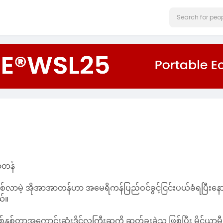
အာတန်
ိုင်ဖြစ်လာမဲ့ အိုအာအာတန်ဟာ အမေရိကန်ပြည်ဝင်ခွင့်ငြင်းပယ်ခံရပြီးနေ
ယ်။
်တာအကောင်းဆုံးဒိုင်လူကြီးဆုကို ဆွတ်ခူးခဲ့သူ ဖြစ်ပြီး မိုင်ယာမီ