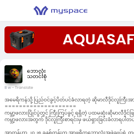
ဘောလုံး
သတင်းစုံ
8 w
- Translate
အမေရိကန်သို့ ပြည်ဝင်ခွင့်ပိတ်ပင်ခံလာရတဲ့ ဆိုမာလီဒိုင်လူကြီး
====================
ကမ္ဘာ့ဖလားပြိုင်ပွဲတွင် ကြီးကြပ်ခွင့် ရရှိတဲ့ ပထမဆုံးဆိုမာလီဒ
ကမ္ဘာ့ဖလားအတွက် ဒိုင်လူကြီးစာရင်းမှ ဖယ်ရှားခြင်းခံလာရပါတ
အာတန်ဟာ ၂၀၂၅ ခုနှစ်တုန်းက အာဖရိကဘောလုံးအဖွဲ့ချုပ်ရဲ့ တစ်နှစ