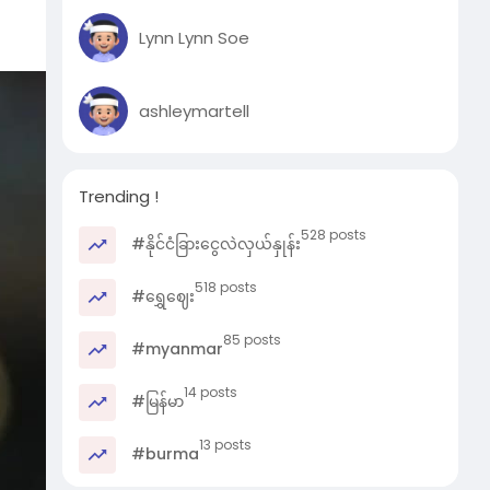
Lynn Lynn Soe
း။
ashleymartell
တယ်။
Trending !
ည်
528 posts
#နိုင်ငံခြားငွေလဲလှယ်နှုန်း
်း
518 posts
#ရွှေဈေး
85 posts
#myanmar
14 posts
#မြန်မာ
13 posts
#burma