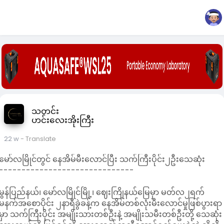
သတင်း
ဟင်းလေးအိုးကြီး
22 w
- Translate
မော်လမြိုင်တွင် နေအိမ်မီးလောင်ပြီး သက်ကြီးပိုင်း၂ဦးသေဆုံး
------------------------------
မွန်ပြည်နယ်၊ မော်လမြိုင်မြို့၊ ဈေးကြိုနယ်မြေမှာ မတ်လ၂ရက်
မနက်အစောပိုင်း ၂နာရီခွဲခန့်က နေအိမ်တစ်လုံးမီးလောင်မှုဖြစ်ပွားရာ
မှာ သက်ကြီးပိုင်း အမျိုးသားတစ်ဦးနဲ့ အမျိုးသမီးတစ်ဦးတို့ သေဆုံး