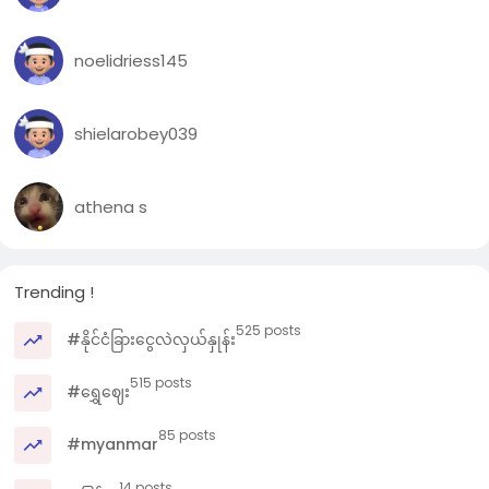
noelidriess145
shielarobey039
athena s
Trending !
525 posts
#နိုင်ငံခြားငွေလဲလှယ်နှုန်း
515 posts
#ရွှေဈေး
85 posts
#myanmar
14 posts