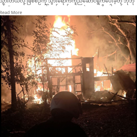
သွားတယ်လို့ ဖြစ်စဉ်ကို သွားရောက်ကူညီဆောင်ရွက်ပေးခဲ့တဲ့ ဘိုဘို
ဝင်းRescue အရေးပေါ်ကယ်ဆယ်ရေးအဖွဲ့ကနေ သိရပါတယ်။
Read More
အဲဒီမီးလောင်မှုကို မော်လမြိုင်ခရိုင်နဲ့ မြို့နယ်မီးသတ်စခန်းက
မီးသတ်ယာဉ်တွေ၊ ရေသယ်ယာဉ်တွေ၊ ဘိုဘိုဝင်းRescue အရေးပေါ်
ကယ်ဆယ်ရေးအဖွဲ့နဲ့ ရာမညအရေးပေါ်ကယ်ဆယ်ရေးအဖွဲ့တို့က ရေ
သယ်ယာဉ်တွေနဲ့ ဝိုင်းဝန်းငြှိမ်းသတ်ခဲ့ရာမှာ မနက်၂နာရီ၅၈မိနစ်မှာ
မီးငြိမ်းသွားတယ်လို့ ဆိုပါတယ်။
နေအိမ်မီးလောင်မှုကြောင့် သက်ကြီးပိုင်း အမျိုးသားတစ်ဦးနဲ့
အမျိုးသမီးတစ်ဦး သေဆုံးသွားပြီး အမျိုးသမီးတစ်ဦး မီးလောင်
ဒဏ်ရာရသွားတဲ့အတွက် ဘိုဘိုဝင်းRescue အရေးပေါ်ကယ်ဆယ်
ရေးအဖွဲ့နဲ့ ရာမညအရေးပေါ်ကယ်ဆယ်ရေးအဖွဲ့တို့က မော်လမြိုင်
ဆေးရုံကြီးကို ကူညီပို့ဆောင်ပေးခဲ့တယ်လို့ သိရပါတယ်။