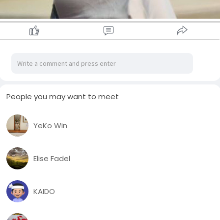
ရက်ပိုင်းအတွင်း ရေးသားဖြန့်ဝေထားသည်။
ထိုသို့ အမှုဖွင့်တိုင်ကြားထားဖြင့် ယနေ့ အောက်တိုဘာလ (၁၂) ရက်
နေ့တွင် ရန်ကုန်အပြည်ပြည်ဆိုင်ရာလေဆိပ်၌ သက်ဆိုင်ရာက
ဖမ်းဆီးထိန်းသိမ်းခဲ့ ကြောင်း သိရသည်။
အေသင်ကိုအနေဖြင့် PDFကို ထောက်ပို့လုပ်ငန်းများလုပ်‌ဆောင်နေ
ကြောင်း ၊ တပ်မှ အရာရှိကြီးများနှင့် လူမှုရေးအရှုပ်အရှင်းများရှိ
ကြောင်းအပါအဝင် ပုဂ္ဂိုလ်ရေးရာများ ကို သမီးဆိုး(ခ)သက်ကိုကို 
၎င်း၏ ဖေ့ဘုတ်ခ်လူမှုကွန်ရက်စာမျက်နှာတွင် ရုပ်သံဖြင့် ပြောဆိုဖြန့်
People you may want to meet
ဝေမှုများဆောင်ရွက်ခဲ့ဖူးကြောင်း သိရသည်။
YeKo Win
Credit - NP News Agency
#centralnewsnaypyitaw
Elise Fadel
KAIDO