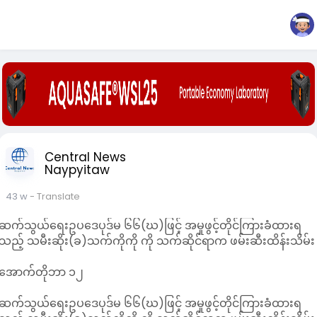
Central News
Naypyitaw
43 w
- Translate
ဆက်သွယ်ရေးဥပဒေပုဒ်မ ၆၆(ဃ)ဖြင့် အမှုဖွင့်တိုင်ကြားခံထားရ
သည့် သမီးဆိုး(ခ)သက်ကိုကို ကို သက်ဆိုင်ရာက ဖမ်းဆီးထိန်းသိမ်း
အောက်တိုဘာ ၁၂
ဆက်သွယ်ရေးဥပဒေပုဒ်မ ၆၆(ဃ)ဖြင့် အမှုဖွင့်တိုင်ကြားခံထားရ