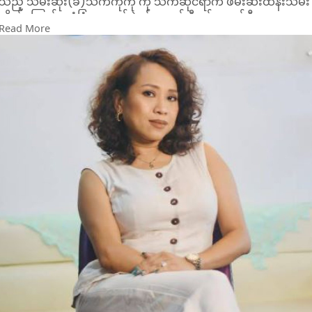
သည့် သမီးဆိုး(ခ)သက်ကိုကို ကို သက်ဆိုင်ရာက ဖမ်းဆီးထိန်းသိမ်း
လိုက်ကြောင်း လုံခြုံရေးတပ်ဖွဲ့ဝင်များနှင့် နီးစပ်သူတစ်ဦးက
Read More
ပြောသည်။
မန္တလေးတိုင်းဒေသကြီး၊ ပြင်ဦးလွင်မြို့နေ ဒေါ်အေသင်ကိုမှ ၎င်း၏
မိသားစုအသိုင်းအဝိုင်းများ၊ လုပ်ငန်းများ၊ လူမှုရေးများပျက်စီးစေရန်
လည်းကောင်း၊ စွပ်စွဲ ပြောဆိုခြင်း၊ ထောင်ကျပြစ်ဒဏ်ရရှိစေလို
ကြောင်း နှုတ်မှ ထုတ်ဖော်၍လည်းကောင်း ပြောဆိုခဲ့ သည့် သမီး
ဆိုး(ခ)သက်ကိုကိုကို ပြီးခဲ့သည့် အောက်တိုဘာ (၆)ရက်က ပြင်ဦး
လွင်မြို့မရဲစခန်း၌ (ပ)၂၁၅/၂၀၂၅၊ ဆက်သွယ်ရေးဥပဒေပုဒ်မ
၆၆(ဃ)ဖြင့် အမှုဖွင့်တိုင်ကြားခဲ့ကြောင်း သိရသည်။
“ကျွန်မအနေနဲ့ ကျွန်မအပါ ကျွန်မပတ်ဝန်းကျင် ကျွန်မမိသားစု
အားလုံး ထိခိုက်နစ်နာမှုအတွက် ရည်ရွယ်ကြံစည်ပြောဆိုခဲ့သော သူ
အားကျွန်မ စွမ်းနိုင်သလောက် ဥပဒေနဲ့အညီ တရားဝင်လုပ်သင့်လုပ်
ထိုက်တာ ကို လုပ်ပြီးသားမလို့ တဖက်သူဖမ်းစီးရမိရေးနဲ့အတွက်
တော့ သက်ဆိုင်ရာဌာနက လုပ်ပါလိမ့်မယ် ။ ကျွန်မအနေနဲ့
သက်ဆိုင်ရာဌာနကို ကိုယ်ဖြစ်ချင်တာကို ခိုင်းပိုင်ခွင် အခွင့်အာဏ
ကျွန်မမှာ ရှိမနေပါဘူးရှင် ။ကိစ္စရပ်တိုင်းအားမြန်မာနိုင်ငံတည်ဆဲ
ဥပဒေများနှင့်အညီ တရားဝင်အတိုင်းသာ ဆောင်ရွက်ထားပါသည်”
ဟု အေသင်ကိုက ၎င်း၏ ဖေ့ဘုတ်ခ်လူမှုကွန်ရက်စာမျက်နှာတွင် ယခု