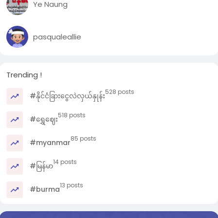
Ye Naung
pasqualeallie
Trending !
528 posts
#နိုင်ငံခြားငွေလဲလှယ်နှုန်း
518 posts
#ရွှေဈေး
85 posts
#myanmar
14 posts
#မြန်မာ
13 posts
#burma