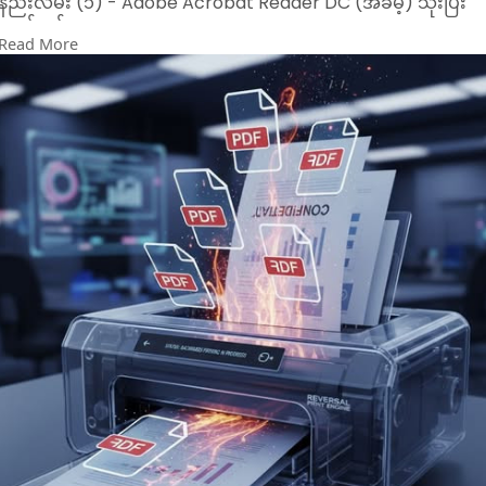
နည်းလမ်း (၁) - Adobe Acrobat Reader DC (အခမဲ့) သုံးပြီး
ထုတ်နည်း။
Read More
Adobe Acrobat Reader က လူသုံးအများဆုံး PDF Viewer ဖြစ်
ပြီး ဒီ feature ပါပါတယ်။
1️⃣. PDF ဖိုင်ကိုဖွင့်ပါ - Adobe Acrobat Reader DC နဲ့ သင်ပုံနှိပ်
ချင်တဲ့ PDF ဖိုင်ကိုဖွင့်ပါ။
2️⃣. Print Menu ကိုခေါ်ပါ - `Ctrl + P` (Windows) သို့မဟုတ်
`Cmd + P` (Mac) ကိုနှိပ်ပါ။ သို့မဟုတ် File > Print ကိုနှိပ်ပါ။
3️⃣. Page Sizing & Handling ဆီသွားပါ - Print window ထဲမှာ
Page Sizing & Handling ဆိုတဲ့နေရာကို ရှာပါ။
4️⃣. Booklet Printing ကိုရွေးပါ - အဲဒီအောက်က Multiple ဆိုတဲ့
option ကို နှိပ်ပြီး၊ ပေါ်လာတဲ့ dropdown list ထဲက Booklet ကို
ရွေးချယ်လိုက်ပါ။
5️⃣. Booklet Subset ရွေးချယ်ပါ - Booklet Subset ဆိုတဲ့
option ပေါ်လာပါမယ်။
Both sides - ပရင့်တွင် ကိုယ်တိုင်နှစ်ဖက်ပါ (Duplex) စွမ်းရည်ရှိပ
က သူ့အလိုလို နှစ်ဖက်လုံးပုံနှိပ်ပေးမည်။
Front side only - စာရွက်၏ ရှေ့ဖက်တွင်သာ ပုံနှိပ်မည်။ နောက်
ဖက်ထပ်နှိပ်ရန် လမ်းညွှန်ချက်ပေးမည်။
Back side only - ရှေ့ဖက်ပုံနှိပ်ပြီးသား စာရွက်များကို နောက်ဖက်မ
ပြန်ထည့်၍ ပုံနှိပ်ရန် အတွက်ဖြစ်သည်။