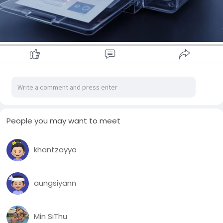
6️⃣. Binding ရွေးချယ်ပါ - Binding ဆိုတဲ့နေရာမှာ ဘယ်ဘက်ချိတ်မ
လား၊ ညာဘက်ချိတ်မလား ရွေးချယ်နိုင်ပါတယ်။ မြန်မာစာအတွက်
များသောအားဖြင့် Left (ဘယ်ဘက်ချိတ်) ကို ရွေးပါ။
7️⃣. Auto-Rotate Pages ကိုအမှန်ခြစ်ပေးပါ - စာမျက်နှာများ
အလိုအလျောက် လှည့်ပေးရန် ဤ option ကို ဖွင့်ထားသင့်ပါတယ်။
8️⃣. ပုံနှိပ်ပါ - Print ခလုတ်ကို နှိပ်လိုက်ပါ။ သင့်ပရင့်တွင် နှစ်ဖက်ပါ
(Duplex) စွမ်းရည်ရှိပါက အလိုအလျောက် ပုံနှိပ်ပေးပါလိမ့်မယ်။ မ
ရှိပါက ပရင့်ကနေ စာရွက်ကို ပြန်လှန်ပြီး ထည့်ဖို့ ညွှန်ကြားချက်ပေး
ပါလိမ့်မယ်။
နည်းလမ်း (၂) - Microsoft Word (သို့) Other Program များမှ
တစ်ဆင့်
People you may want to meet
တကယ်လို့ သင့်မှာ PDF ဖိုင်ကို တိုက်ရိုက်ကြည့်ရန် Adobe
Acrobat Reader မရှိရင်၊ ဖိုင်ကို Microsoft Word (2013
khantzayya
နောက်ပိုင်း) ဖြင့်ဖွင့်၍ လည်း လုပ်ဆောင်နိုင်ပါတယ်။
1️⃣. PDF ကို Word နဲ့ဖွင့်ပါ - PDF ဖိုင်ကို Right-click နှိပ် Open
with > Microsoft Word ကိုရွေးပါ။ (သို့) Word ထဲမှ File > Ope
ကနေရှာဖွင့်ပါ။
aungsiyann
2️⃣. Word မှတစ်ဆင့် Print ထုတ်ပါ - `Ctrl + P` နှိပ်ပါ။
3️⃣. Print Settings ကိုသွားပါ - Printer နာမည်အောက်က Printer
Properties, Preferences, or Settings ကိုနှိပ်ပါ။
Min SiThu