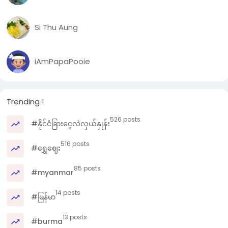
4️⃣. Layout Tab (သို့) Page Layout Tab ကိုရှာပါ - ပရင့်တာ၏
Properties window ထဲတွင် Layout, Page Layout, Finishing စ
သည့် Tab များကိုရှာပါ။
Si Thu Aung
5️⃣. Booklet/Booklet Printing ကိုရွေးပါ - Pages per Sheet ကိ
2 ဟုရွေးပြီး၊ Layout Direction ကို သင့်တော်ရာရွေးနိုင်သည်။
သို့မဟုတ် Booklet, Booklet Printing, Pamphlet စသည့် optio
iAmPapaPooie
တစ်ခုခုကို တိုက်ရိုက်ရွေးပါ။
6️⃣. OK နှိပ်၍ Printထုတ်ပါ။ 🖨️
နည်းလမ်း (၃) - Online Tool များသုံးပြီး PDF ကို Booklet
Trending !
Format အဖြစ်ပြောင်းနည်း။
အင်တာနက်ရှိရင်လဲ Online Tool တွေသုံးပြီး အဆင်ပြေပြေ လုပ်လို့
526 posts
#နိုင်ငံခြားငွေလဲလှယ်နှုန်း
ရပါတယ်။
1️⃣. Online PDF to Booklet Converter ရှာပါ - "pdf booklet
516 posts
#ရွှေဈေး
maker online" ဆိုပြီး Google မှာရှာပါ။
2️⃣. Website တစ်ခုကိုဝင်ပါ - ဥပမာ - `ilovepdf.com`,
85 posts
`smallpdf.com`, `pdf24.org` စတဲ့ ဆိုဒ်တွေမှာ Booklet
#myanmar
creation feature ပါပါတယ်။
14 posts
3️⃣. PDF ဖိုင်ကိုတင်ပါ - သင့်ကွန်ပျူတာထဲက PDF ဖိုင်ကို ဆွဲထည့်
#မြန်မာ
လိုက်ပါ။
4️⃣. Booklet Option ကိုရွေးပါ - ပေါ်လာတဲ့ tool များထဲက "Print
13 posts
#burma