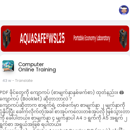
Computer
Online Training
43 w
- Translate
PDF ဖိုင်တွေကို ကျောကပ် (စာမျက်နှာနှစ်ဖက်စာ) ထုတ်နည်း။ 🖨️
ကျောကပ် (Booklet) ဆိုတာဘာလဲ？
ကျောကပ်ဆိုတာက စာရွက်ရဲ့ တစ်ဖက်မှာ စာမျက်နှာ ၂ မျက်နှာကို
ပုံနှိပ်ပြီး ခေါက်လိုက်တဲ့အခါ စာအုပ်ကလေးတစ်အုပ်လို ဖြစ်သွားတာ
ကို ခေါ်ပါတယ်။ စာမျက်နှာ ၄ မျက်နှာပါ A4 ၁ ရွက်ကို A5 အရွက် ၂
ရွက်စာ အရွယ်အဖြစ် ရပါတယ်။