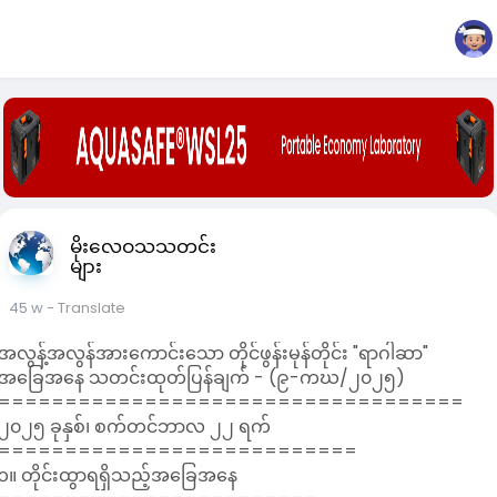
မိုးလေဝသသတင်း
များ
45 w
- Translate
အလွန့်အလွန်အားကောင်းသော တိုင်ဖွန်းမုန်တိုင်း "ရာဂါဆာ"
အခြေအနေ သတင်းထုတ်ပြန်ချက် - (၉-ကဃ/၂၀၂၅)
===================================
၂၀၂၅ ခုနှစ်၊ စက်တင်ဘာလ ၂၂ ရက်
===========================
၁။ တိုင်းထွာရရှိသည့်အခြေအနေ