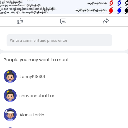
၃။ ခန့်မှန်းချက်
===========
အဆိုပါ အလွန့်အလွန် အားကောင်းသော တိုင်ဖွန်းမုန်တိုင်း "ရာဂါဆာ"
သည် အနောက်ဘက်သို့ ဆက်လက်ရွေ့လျားပြီး ပိုမိုအားကောင်းလာ
နိုင်ကာ လာမည့် (၄၈) နာရီအတွင်း တောင်တရုတ်ပင်လယ်ပြင်၊ ယင်း
နှင့်ဆက်စပ်နေသော တရုတ်နိုင်ငံ၊ တောင်ပိုင်းကမ်းရိုးတန်းအနီးသို့
ရောက်ရှိနိုင်သည်ဟု ခန့်မှန်းရပါသည်။
၄။ မြန်မာနိုင်ငံအပေါ်အကျိုးသက်ရောက်နိုင်မှု
==================================
People you may want to meet
အဆိုပါ အလွန့်အလွန် အားကောင်းသော တိုင်ဖွန်းမုန်တိုင်း "ရာဂါဆာ"
၏ အကြွင်းအကျန်များကြောင့် (၂၅-၀၉-၂၀၂၅) ရက်နေ့မှ
(၃၀-၀၉-၂၀၂၅) ရက်နေ့အတွင်း တစ်ပြည်လုံးတွင် နေရာ
JennyP18301
အနှံ့အပြား မိုးထစ်ချုန်းရွာပြီး နေရာကွက်၍ မိုးသည်းထန်ခြင်း၊
ဒေသအလိုက် မိုးကြီးခြင်း၊ မိုးခြိမ်းခြင်း၊ မိုးကြိုးပစ်ခြင်းနှင့်
မိုးသက်လေပြင်း တိုက်ခတ်ခြင်းတို့ ဖြစ်ပေါ်နိုင်ပါသည်။
shavonnebattar
သဘာဝဘေးအန္တရာယ်တို့မှ ကင်းလွတ်ငြိမ်းအေးကြပါစေ...
Credit..
Alanis Larkin