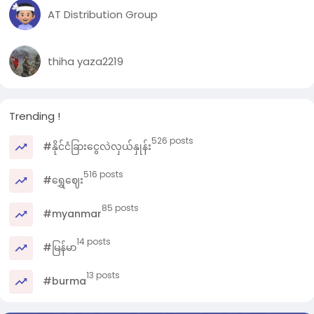
AT Distribution Group
thiha yaza2219
Trending !
526 posts
#နိုင်ငံခြားငွေလဲလှယ်နှုန်း
516 posts
#ရွှေဈေး
85 posts
#myanmar
14 posts
#မြန်မာ
13 posts
#burma