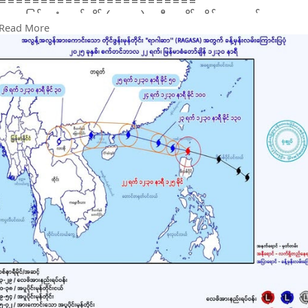
========================
ယနေ့မြန်မာစံတော်ချိန် (၁၂:၃၀) နာရီအချိန် တိုင်းထွာချက်များအရ
Read More
အရှေ့ဖိလစ်ပိုင်ပင်လယ်ပြင်တွင် ဖြစ်ပေါ်နေသော အားကောင်းသော
တိုင်ဖွန်းမုန်တိုင်း "ရာဂါဆာ" ("RAGASA" Very Strong Typhoon)
သည် အနောက်ဘက်သို့ ရေမိုင် (၂၆၈) မိုင်ခန့် ရွေ့လျားခဲ့ရာ လုဇုန်
ရေလက်ကြားတွင် အလွန့်အလွန် အားကောင်းသော တိုင်ဖွန်းမုန်တိုင်း
"ရာဂါဆာ" ("RAGASA" Extremely Severe Typhoon) အဖြစ်သို့
ပိုမိုအားကောင်းခဲ့ပါသည်။
၂။ မုန်တိုင်းအချက်အလက်
====================
အဆိုပါ အလွန့်အလွန် အားကောင်းသော တိုင်ဖွန်းမုန်တိုင်း "ရာဂါ
ဆာ''သည် မြောက်လတ္တီတွဒ် (၁၉.၄) ဒီဂရီနှင့် အရှေ့လောင်ဂီတွဒ်
(၁၂၁.၇) ဒီဂရီတွင် တည်ရှိပြီး ဖိလစ်ပိုင်နိုင်ငံ၊ အပါရီ (Aparri)
မြို့၏ မြောက်ဘက် ရေမိုင် (၈၅) မိုင်ခန့်အကွာ၊ ထိုင်ဝမ်နိုင်ငံ၊ ထိုင်
တုန် (Taitung) မြို့၏တောင်ဘက် ရေမိုင် (၂၇၀) မိုင်ခန့်အကွာ၊
တရုတ်နိုင်ငံ၊ ဟောင်ကောင် (Hongkong) မြို့၏ အရှေ့-အရှေ့
တောင်ဘက် ရေမိုင် (၆၀၅) မိုင်ခန့်အကွာ ပင်လယ်ပြင်ကို ဗဟိုပြုနေ
ပါသည်။ ဗဟိုချက်လေဖိအားမှာ (၉၀၅) ဟက်တိုပါစကယ်၊ အမြင့်
ဆုံးလေတိုက်နှုန်းမှာ တစ်နာရီလျှင် (၁၂၅) မိုင်နှုန်းဖြစ်ပြီး
ရုတ်တရက် လေပြင်းတိုက်ချိန်တွင် မိုင် (၁၈၀) အထိရှိကာ အမြင့်ဆုံး
လှိုင်းအမြင့်မှာ (၃၂) ပေနှင့်အထက် ရှိပါသည်။