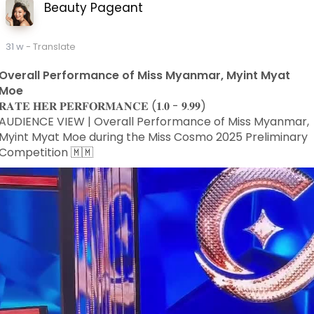
Beauty Pageant
31 w
- Translate
Overall Performance of Miss Myanmar, Myint Myat
Moe
𝐑𝐀𝐓𝐄 𝐇𝐄𝐑 𝐏𝐄𝐑𝐅𝐎𝐑𝐌𝐀𝐍𝐂𝐄 (𝟏.𝟎 - 𝟗.𝟗𝟗)
00:51
AUDIENCE VIEW | Overall Performance of Miss Myanmar,
P
M
S
P
Myint Myat Moe during the Miss Cosmo 2025 Preliminary
l
u
e
I
Competition 🇲🇲
a
t
t
P
y
e
t
i
n
g
s
l
l