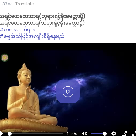
33 w
- Translate
အရှင်တေဇောသာရ(ဘုရားရှင့်ခိုးမေတ္တာပို့)
အရှင်တေဇောသာရ(ဘုရားရှင့်ခိုးမေတ္တာပို့)
#တရားတော်များ
-00:23
P
M
S
P
#ဓမ္မအသိဖြင့်အကျိုးရှိရှိနေမည်
l
u
e
I
a
t
t
P
y
e
t
i
n
g
s
l
P
l
l
a
y
-11:06