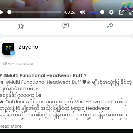
www.shop.com.mm/shop/zaycho
-00:26
📌
#keychainformen
#retrostylekeyholder
P
M
S
P
#beltclipkeychain
#shookpendant
#lightsaberholder
l
u
e
I
#classickeyring
#nickelplatedsteel
#myanmarshop
a
t
t
P
#ဖက်ရှင်နှင့်အသုံးဝင်မှု
y
e
t
Zaycho
i
n
g
39 w
- Translate
s
l
? ❄️Multi Functional Headwear Buff ?️
l
🧣 ❄️Multi Functional Headwear Buff 🛡️☀️ မျိုးစုံအသုံးပြုနိုင်တဲ့
မျက်နှာဖုံးစကာဖ် 🧢
စျေးနုန်း ၇၀၀၀ကျပ်။
🔥 Outdoor ခရီးသွားသူတွေအတွက် Must-Have Item! တစ်ခု
တည်းနဲ့ 16 မျိုးအထိ အသုံးပြုနိုင်တဲ့ Magic Headwear —
မော်တော်ဆိုင်ကယ်စီးတဲ့အချိန်၊ တောင်တက်တဲ့အချိန်၊ အားကစား
လုပ်တဲ့အချိန်၊ အလုပ်လုပ်တဲ့အချိန်အထိ အချိန်မရွေး အသုံးဝင်ပါ
Read More
တယ်။