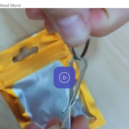
🔩 Nickel-plated chrome steel ဖြင့်ပြုလုပ်ထားပြီး ခိုင်ခံ့မှုမြင့်၊
Read More
ဖန်တီးမှုအလှဆင်ထားသော Retro-style ဖြစ်ပါတယ်။ 🪝
Cosplay တွင် Lightsaber Belt Holder အဖြစ် အသုံးပြုသူများ
အတွက်လည်း အထူးသင့်လျော်ပါတယ်။
S-Hook Design – Belt/Pants/Pocket/Purse တွင် တပ်ဆင်
လွယ်
1.25” Split Key Ring ပါဝင်
Slip-on Belt Clip – ခိုင်ခံ့စွာ တပ်ဆင်နိုင်
Overall Dimensions: 3cmx 9cm
🔐 သင့်သောအချိန်တွင် သင့်သောနေရာတွင် သင့်သောသော့ကို
သိမ်းဆည်းနိုင်ခြင်း
P
🧲 ခိုင်ခံ့ပြီး တာရှည်ခံတဲ့ သံမဏိအထည်
l
🧑🏻‍🎤 Cosplay, Outdoor, Daily Use အတွက် အထူးသင့်လျော်
🎁 အမျိုးသားများအတွက် လက်ဆောင်အဖြစ်လည်း ထူးခြားမှုရှိ
a
📞
#shop
,
#kbzmarketplace
,
#uab
market , Page chat
y
တို့မှ တစ်နိုင်ငံလုံးသို့ အိမ်အရောက်ငွေခြေ. Banking တို့ဖြင့်
ကြိုက်နှစ်သက်ရာရွေးခြယ် ဝယ်ယူနိုင်ပါသည်။ ဖုန်း
၀၉၈၉၄၂၇၃၉၁၁ (ရုံးချိန်အတွင်းဆက်သွယ်နိုင်ပါသည်) . အမှတ်
၂၈. သိန္ဒီလမ်း. သီတာရပ်ကွက်. ကြည့်မြင်တိုင်.ရန်ကုန်မြို.