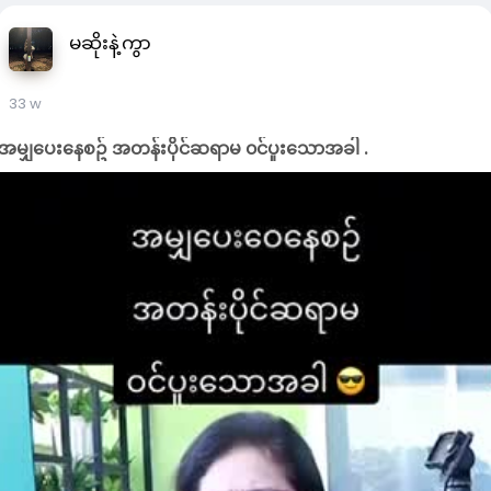
မဆိုးနဲ့ကွာ
33 w
အမျှပေး‌နေစဥ် အတန်းပိုင်ဆရာမ ၀င်ပူးသောအခါ .
-01:47
P
M
S
P
l
u
e
I
a
t
t
P
y
e
t
i
n
g
s
l
l