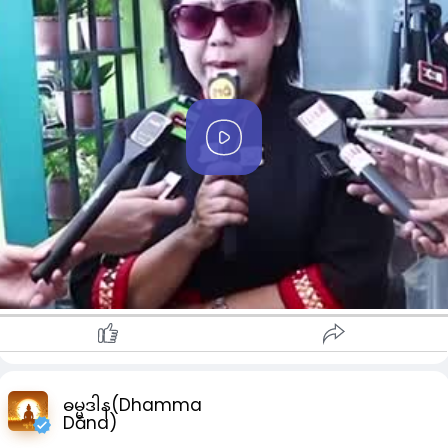
P
l
a
y
ဓမ္မဒါန(Dhamma
Dāna)