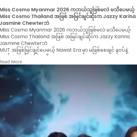
s
l
Miss Cosmo Myanmar 2026 ကဘယ်သူဖြစ်မလဲ မသိပေမယ့်
l
Miss Cosmo Thailand အဖြစ် အမြင်ချင်ဆုံးက Jazzy Karina
Jasmine Chewterဘဲ
Miss Cosmo Myanmar 2026 ကဘယ်သူဖြစ်မလဲ မသိပေမယ့်
Miss Cosmo Thailand အဖြစ် အမြင်ချင်ဆုံးက Jazzy Karina
Jasmine Chewterဘဲ
MUT အဖြစ်မြင်ချင်ပေမယ့် Nawat Era မှာ မဖြစ်စေချင် နဝပ်နဲ့
လည်း အဆင်မပြေတာမို့ရော
Read More
TPN သမီးတော်မ်ို့ Miss World , Cosmo , Global သွားလိူ့ရပေမယ့်
Jazzy နဲ့ အလိုက်ဆုံးက Cosmo ဘဲ
Active & Energetic ဖြစ်တဲ့ Stage Performanceတွေ well
spoken ဖြစ်တဲ့ Public Speaking တွေ
High Class ဖြစ်တဲ့ Fashion တွေ နဲ့ မို့
Cosmo Crown က အသာလေးပါဘဲ
World ဆိုရင်လည်း BtoB မပေးလောက်
Global ကျလည်း Jazzy နဲ့ မလိုက်သလိူ မို့
Jazzy ကိုတော့ Miss Thailand 2026 ပြိုင်ပြီ Miss Cosmo
Thailand ဖြစ်စေချင်မိတယ်
#beautypageant