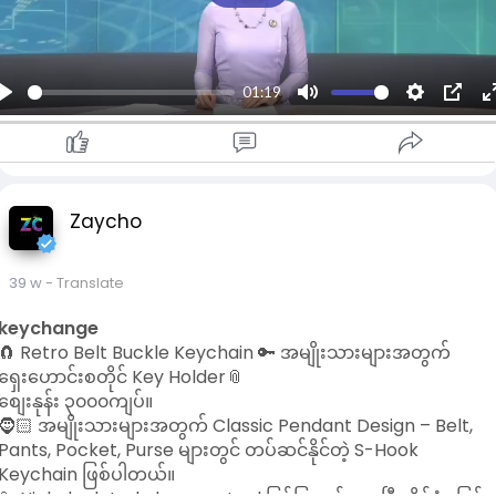
l
n
a
g
y
s
l
01:19
l
P
M
S
P
l
u
e
I
a
t
t
P
y
e
t
Zaycho
i
n
g
39 w
- Translate
s
l
keychange
l
🧲 Retro Belt Buckle Keychain 🔑 အမျိုးသားများအတွက်
ရှေးဟောင်းစတိုင် Key Holder📎
စျေးနုန်း ၃၀၀၀ကျပ်။
🧔🏻 အမျိုးသားများအတွက် Classic Pendant Design – Belt,
Pants, Pocket, Purse များတွင် တပ်ဆင်နိုင်တဲ့ S-Hook
Keychain ဖြစ်ပါတယ်။