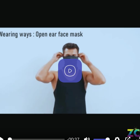
🧢 ဘာတွေအဖြစ် အသုံးပြုလို့ရမလဲ
Scarf, Headband, Balaclava, Beanie, Face Mask, Hair Tie,
Neck Gaiter, Bandana စတဲ့ 16 မျိုးအထိ!
🧵 ထုတ်လုပ်မှုအရည်အသွေး
Microfiber Polyester
Seamless Design – အရေပြားမယားစေ
UV Protection ☀️
Machine Washable
One Size Fits Most
Color: black
P
l
နွေရာသီမှာ အပူကာကွယ်ပြီး ချမ်းမြေ့စေတယ်
ဆောင်းရာသီမှာ အအေးကာကွယ်ပြီး ပူနွေးစေတယ်
a
အလွန်ပေါ့ပါးပြီး တင်းတိမ်တဲ့အထည်နဲ့ အားလုံးအတွက် သင့်တော်
y
ခရီးသွားသူ၊ အားကစားသမား၊ လှုပ်ရှားမှုများတဲ့သူတိုင်းအတွက်
အထူးသင့်လျော်
📞
#shop
,
#kbzmarketplace
,
#uab
market , Page chat
တို့မှ တစ်နိုင်ငံလုံးသို့ အိမ်အရောက်ငွေခြေ. Banking တို့ဖြင့်
ကြိုက်နှစ်သက်ရာရွေးခြယ် ဝယ်ယူနိုင်ပါသည်။ ဖုန်း
၀၉၈၉၄၂၇၃၉၁၁ (ရုံးချိန်အတွင်းဆက်သွယ်နိုင်ပါသည်) . အမှတ်
-00:37