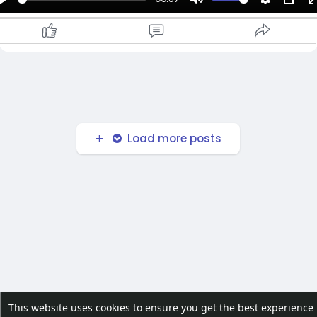
၂၈. သိန္ဒီလမ်း. သီတာရပ်ကွက်. ကြည့်မြင်တိုင်.ရန်ကုန်မြို.
P
M
S
P
www.shop.com.mm/shop/zaycho
l
u
e
I
a
t
t
P
📌
#headwear
#buff
#multifunctionalscarf
y
e
t
#outdoorgear
#hikingessentials
#motorbikestyle
i
#uvprotection
#magicheadband
#myanmarshop
n
#ဖက်ရှင်နှင့်အကောင်းဆုံးကာကွယ်မှု
g
Load more posts
s
l
l
This website uses cookies to ensure you get the best experience