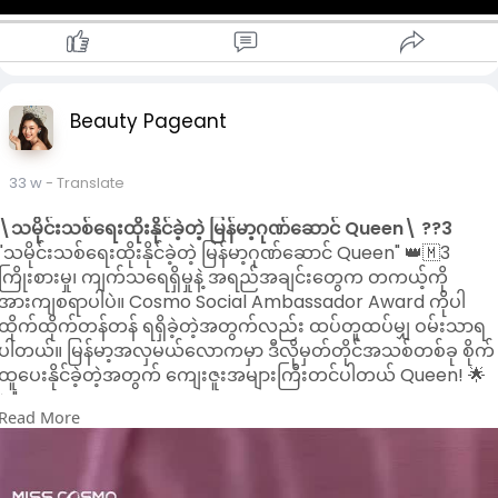
P
M
S
P
l
u
e
I
a
t
t
P
y
e
t
Beauty Pageant
i
n
g
33 w
- Translate
s
l
\သမိုင်းသစ်ရေးထိုးနိုင်ခဲ့တဲ့ မြန်မာ့ဂုဏ်ဆောင် Queen\ ??3
l
"သမိုင်းသစ်ရေးထိုးနိုင်ခဲ့တဲ့ မြန်မာ့ဂုဏ်ဆောင် Queen" 👑🇲3
ကြိုးစားမှု၊ ကျက်သရေရှိမှုနဲ့ အရည်အချင်းတွေက တကယ့်ကို
အားကျစရာပါပဲ။ Cosmo Social Ambassador Award ကိုပါ
ထိုက်ထိုက်တန်တန် ရရှိခဲ့တဲ့အတွက်လည်း ထပ်တူထပ်မျှ ဝမ်းသာရ
ပါတယ်။ မြန်မာ့အလှမယ်လောကမှာ ဒီလိုမှတ်တိုင်အသစ်တစ်ခု စိုက်
ထူပေးနိုင်ခဲ့တဲ့အတွက် ကျေးဇူးအများကြီးတင်ပါတယ် Queen! 🌟
✨"
Read More
#myintmyatmoe
#misscosmo2025
#misscosmomyanmar
#top5
#myanmarpride
Congratulations on M3...Myanmar 🌟🌟🌟