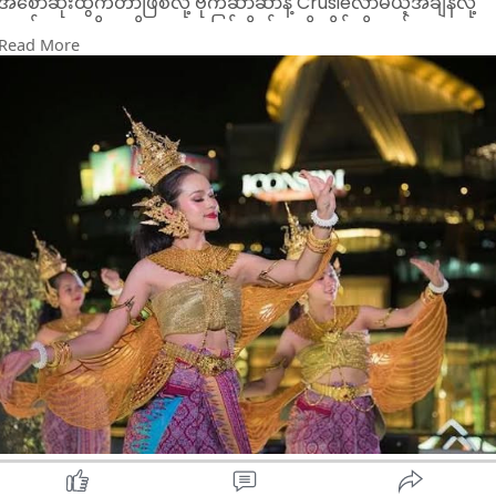
အစောဆုံးထွက်တာဖြစ်လို့ ဗိုက်ဆာဆာနဲ့ Crusieလာမယ့်အချိန်လို့
စောင့်စရာမလိုသလို စောစောပြန်ဆိုက်တာမို့ အိမ်ကိုလည်း စောစော
Read More
ပြန်ရောက်ပါတယ်။
Performance အစားအသောက်တွေလည်း ကောင်းမွန်ပြီး Seat
Planလေးတွေချထားတာအဆင်ပြေတာမို့ တချို့cruiseတွေလို ဝိုင်း
ကြပ်နေတာမျိုးတွေ ဖြစ်မနေပါဘူး။
Iconsiam ကနေစထွက်ပြီး Iconsiam မှာပဲပြန်ဆိုက်ပါတယ်။
Cruiseကလည်းကြီးတာမို့ Bangkokမှာ Crusieစီးရင်း dinner စား
မယ်ဆို အဆင်ပြေတဲ့ Dinner Cruiseထဲမှာပါပါတယ်။
Cruiseအရောင်ကလည်းလှသလို performance တွေလည်းThai
Classical danceတွေကိုလည်းပါဝင်မှာပါ။
အသစ်စထွက်တဲ့Dinner Crusieမို့ Roof top edge seatတွေကို
အချိန်မရွေးbookလို့ရနေပါသေးတယ်။