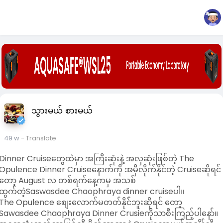
သွားမယ် စားမယ်
49 w
- Translate
Dinner Cruiseတွေထဲမှာ အကြီးဆုံးနဲ့ အလှဆုံးဖြစ်တဲ့ The
Opulence Dinner Cruiseနောက်ကို အမှီလိုက်နိုင်တဲ့ Cruiseဆိုရင်
တော့ August လ တစ်ရက်နေ့ကမှ အသစ်
ထွက်တဲ့Saswasdee Chaophraya dinner cruiseပါ။
The Opulence စျေးလောက်မတတ်နိုင််ဘူးဆိုရင် တော့
Sawasdee Chaophraya Dinner Crusieကိုသာစီးကြည့်ပါနော်။