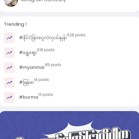
Trending !
528 posts
#နိုင်ငံခြားငွေလဲလှယ်နှုန်း
518 posts
#ရွှေဈေး
85 posts
#myanmar
14 posts
#မြန်မာ
13 posts
#burma