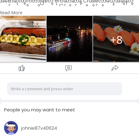
အစောဆုံးထွက်တာဖြစ်လို့ ဗိုက်ဆာဆာနဲ့ Crusieလာမယ့်အချိန်လို့
စောင့်စရာမလိုသလို စောစောပြန်ဆိုက်တာမို့ အိမ်ကိုလည်း စောစော
Read More
ပြန်ရောက်ပါတယ်။
Performance အစားအသောက်တွေလည်း ကောင်းမွန်ပြီး Seat
Planလေးတွေချထားတာအဆင်ပြေတာမို့ တချို့cruiseတွေလို ဝိုင်း
ကြပ်နေတာမျိုးတွေ ဖြစ်မနေပါဘူး။
+8
Iconsiam ကနေစထွက်ပြီး Iconsiam မှာပဲပြန်ဆိုက်ပါတယ်။
Cruiseကလည်းကြီးတာမို့ Bangkokမှာ Crusieစီးရင်း dinner စား
မယ်ဆို အဆင်ပြေတဲ့ Dinner Cruiseထဲမှာပါပါတယ်။
Cruiseအရောင်ကလည်းလှသလို performance တွေလည်းThai
Classical danceတွေကိုလည်းပါဝင်မှာပါ။
အသစ်စထွက်တဲ့Dinner Crusieမို့ Roof top edge seatတွေကို
အချိန်မရွေးbookလို့ရနေပါသေးတယ်။
People you may want to meet
johnie87v40624