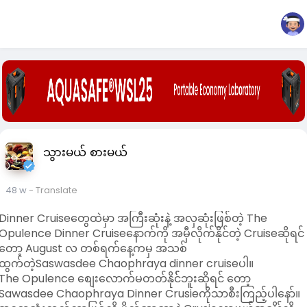
သွားမယ် စားမယ်
48 w
- Translate
Dinner Cruiseတွေထဲမှာ အကြီးဆုံးနဲ့ အလှဆုံးဖြစ်တဲ့ The
Opulence Dinner Cruiseနောက်ကို အမှီလိုက်နိုင်တဲ့ Cruiseဆိုရင်
တော့ August လ တစ်ရက်နေ့ကမှ အသစ်
ထွက်တဲ့Saswasdee Chaophraya dinner cruiseပါ။
The Opulence စျေးလောက်မတတ်နိုင််ဘူးဆိုရင် တော့
Sawasdee Chaophraya Dinner Crusieကိုသာစီးကြည့်ပါနော်။