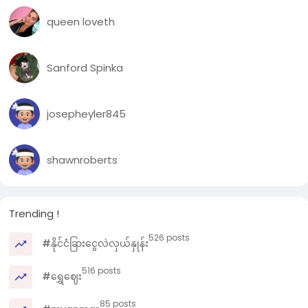
queen loveth
Sanford Spinka
josepheyler845
shawnroberts
Trending !
526 posts
#နိုင်ငံခြားငွေလဲလှယ်နှုန်း
516 posts
#ရွှေဈေး
85 posts