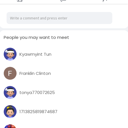
People you may want to meet
Kyawmyint Tun
Franklin Clinton
tonya770072625
1713825819874687