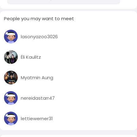
ကျောက်မီးသွေး မိုင်းတွင်းတွေ တူးဖော်ရေးကိစ္စကို ဖျက်သိမ်းလိုက်
ပြီလို့ သတင်းထုတ်ပြန်ခဲ့တာပါ။
People you may want to meet
Hasdeo Aranya သစ်တောကြီးကို ကာကွယ်ပေးနိုင်ခဲ့တဲ့ ရှုခလာ
ဟာ ဘရာဇီး၊ အမေရိကန်၊ တောင်အာဖရိက၊ သြစတြေးလျ၊ စပိန်
lasonyazoo3026
အစရှိတဲ့ နိုင်ငံ(၅)နိုင်ငံမှ အခြားဆုရသူ (၅)ဦးနဲ့အတူ ၂၀၂၄ ခုနှစ်
အတွက် Goldman Environmental ဆု ဆွတ်ခူးခဲ့တာ ဖြစ်ပါ
တယ်။ Goldman Environmental ဆုဟာ ဂုဏ်သတင်းကြီးမားလှ
Éli Kaulitz
တဲ့ ဆုတစ်ခုဖြစ်ပြီး စိမ်းလန်းရေးနိုဘယ်ဆုလို့လည်း တင်စားကြပါ
တယ်။
Myatmin Aung
Ref:He Saved One of the Largest Forests in India from
Coal Mining–and Was Honored With 2024 Goldman Prize
nereidastarr47
lettiewerner31