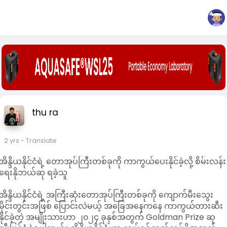
thu ra
2 yrs
- Translate
အိန္ဒိယနိုင်ငံရဲ့ တောအုပ်ကြီးတစ်ခုကို ကာကွယ်ပေးနိုင်ခဲ့လို့ စိမ်းလန်း
ရေးနိုဘယ်ဆု ရခဲ့သူ
အိန္ဒိယနိုင်ငံရဲ့ အကြီးဆုံးတောအုပ်ကြီးတစ်ခုကို ကျောက်မီးသွေး
မိုင်းတွင်းအဖြစ် ပြောင်းလဲမယ့် အခြေအနေကနေ ကာကွယ်တားဆီး
နိုင်ခဲ့တဲ့ အမျိုးသားဟာ ၂၀၂၄ ခုနှစ်အတွက် Goldman Prize ဆု