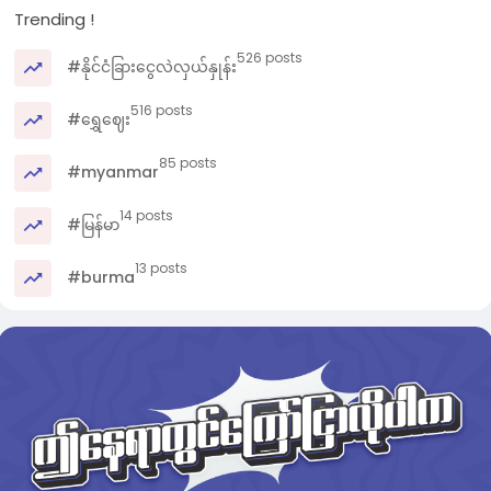
Trending !
526 posts
#နိုင်ငံခြားငွေလဲလှယ်နှုန်း
516 posts
#ရွှေဈေး
85 posts
#myanmar
14 posts
#မြန်မာ
13 posts
#burma