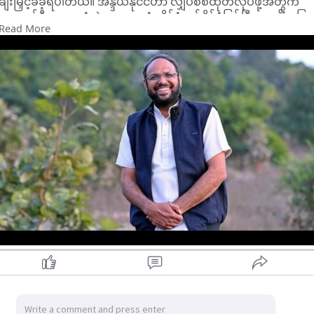
ချီးမြှင့်ခံခဲ့ရပါတယ်။ အိန္ဒိယနိုင်ငံဟာ လျှပ်စစ်ထုတ်လုပ်ဖို့အတွက်
ကျောက်မီးသွေး သုံးစွဲမှုအများဆုံး နိုင်ငံတစ်နိုင်ငံဖြစ်ပြီး ဆတ္တိံသဂြ
Read More
ဟပြည်နယ်ရဲ့ အဆုတ်လို့ တင်စားကြတဲ့ Hasdeo Aranya
သစ်တောကြီးဟာ ကျောက်မီးသွေး မိုင်းတွင်းတွေ တူးဖော်ခံရမယ့်
အခြေအနေ ကြုံခဲ့ပါတယ်။
၆၅၇ စတုရန်းမိုင် ကျယ်ဝန်းတဲ့ သစ်တောကြီးမှာ ဌာနေတိုင်းရင်းသား
၁၅၀၀၀ ဝန်းကျင် မှီတင်းနေထိုင်ကြပြီး သားရဲတိရစ္ဆာန်ပေါင်းများစွာ
ကျင်လည်ကျက်စားတဲ့နေရာ ဖြစ်ပါတယ်။ အဲဒီသစ်တောထဲမှာ
ကျောက်မီးသွေး မိုင်းတွင်း ၂၁ တွင်း တူးဖော်ဖို့ အဆိုပြုထားတဲ့
အပေါ် ပြည်နယ်အစိုးရအဖွဲ့က ချင့်ချိန်စဉ်းစားနေချိန်မှာ အလော့ရှုခ
လာက ကန့်ကွက်ဆန္ဒပြမှုတွေ လုပ်ခဲ့တာပါ။
ဌာနေတိုင်းရင်းသားတွေနဲ့ သဘာဝပတ်ဝန်းကျင်ကို ထိန်းသိမ်းကာ
ကွယ်ပေးရမယ်ဆိုတဲ့ အိန္ဒိယနိုင်ငံရဲ့ အခြေခံဥပဒေကို အစိုးရက
လိုက်နာရမယ်လို့ ရှုခလာက ထောက်ပြခဲ့ပြီး ဒီအကြောင်းကို မီဒီယာ
တွေမှာ ဖော်ပြခံရအောင် ကြိုးပမ်းခဲ့ပါတယ်။ သူဟာ Save Hasdeo
Aranya Resistance ကော်မတီကို တည်ထောင်ခဲ့ပြီး ဌာနေ
တိုင်းရင်းသားတွေနဲ့အတူ ဆတ္တိံသဂြဟပြည်နယ်ရဲ့ အဝေးပြေးလမ်း
မှာ ဆန္ဒပြခဲ့ပါတယ်။ သူတို့ဟာ မိုင် ၁၆၀ အကွာအဝေးအထိ ချီတက်
ဆန္ဒပြဖို့ စီစဉ်ခဲ့ကြပြီး ခရီးစဉ်တစ်ဝက်မှာတောင် ပြည်နယ်အစိုးရက