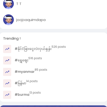
T T
joojoaquimdapa
Trending !
526 posts
#နိုင်ငံခြားငွေလဲလှယ်နှုန်း
516 posts
#ရွှေဈေး
85 posts
#myanmar
14 posts
#မြန်မာ
13 posts
#burma