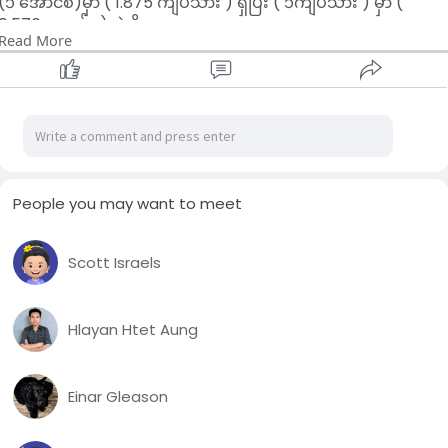
(၁ အောင်စ)မှာ ( 1.875 ကျပ်သား ) ရှိပြီး ( ၁ကျပ်သား ) မှာ (
0.576 အောင်စ)ဘဲ ရှိတာလေ ။
Read More
အခုလက်ရှိ ကမ္ဘာ့ရွှေစျေးအတိုင်းကိုမှ ၂ ဆစျေးပေးပြီး ဝယ်နေရတဲ့
ရွှေတွေကို နိုင်ငံခြားမှာ ပြန်ရောင်းစားမယ် မစဥ်းစားနဲ့12K စျေးပေး
ပြီးဝယ်ရင် ကံကောင်းတယ်မှတ်ရမယ် ။
ဘယ်လိုပဲတွက်တွက် ရွှေဆိုင်ကရောင်းတဲ့စျေးမှ မဝယ်ရင် လက်ထဲ
ရွှေမရှိဘူး ။
ပြုသမျှ နုရမည့် ဘဝတွေပါ 😔
People you may want to meet
#ရွှေစျေး
Scott Israels
Hlayan Htet Aung
Einar Gleason