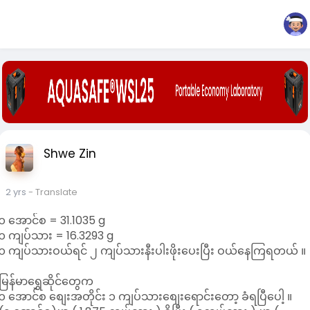
Shwe Zin
2 yrs
- Translate
၁ အောင်စ = 31.1035 g
၁ ကျပ်သား = 16.3293 g
၁ ကျပ်သားဝယ်ရင် ၂ ကျပ်သားနီးပါးဖိုးပေးပြီး ဝယ်နေကြရတယ် ။
မြန်မာရွှေဆိုင်တွေက
၁ အောင်စ စျေးအတိုင်း ၁ ကျပ်သားစျေးရောင်းတော့ ခံရပြီပေါ့ ။