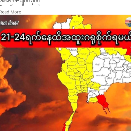
เชียงราย-ချင်းလိုင်း၊
พิษณุโลก-ဖိစနလုတ်၊
Read More
ตาก-တာက်၊
กรุงเทพ-ခွန်ထစ်၊
พระนครศรีอยุธยา-ဖာ့နခေါ့စီအယုဓရာ၊
กาญจนบุรี-ကချနပူရီ၊
นครปฐม-နခေါ့ပထုန်၊
สมุทรสาคร-စမွတ်ဆာခေါ၊
นครสวรรค์-နခေါ့စဝမ်၊
นครพนม-နခေါ့ဖနုန်၊
ชลบุรี-ချွန်ပူရီ၊
ตราด-သလာ့၊
ระยอง-လယောင်၊
ลพบุรี-လုပ်ပူရီ၊
นครนายก-နခေါ့နာရုတ်၊
ปราจีนบุรี-ပရာကျင်ပူရီ၊ဖြစ်ကြပါတယ်ဗျ
Take care all 🥹