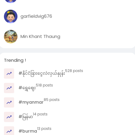
garfieldvig676
Min Khant Thaung
Trending !
528 posts
#နိုင်ငံခြားငွေလဲလှယ်နှုန်း
518 posts
#ရွှေဈေး
85 posts
#myanmar
14 posts
#မြန်မာ
13 posts
#burma