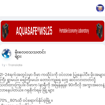
မိုးလေဝသသတင်း
များ
1 y
- Translate
21-24ရက်အတွင်းမှာ ဝိဖာ ကထိုင်းကို ဝင်လာစ ပြုနေပါပီ။ မိုးအမျာ
ကြီး ရွာမယ်၊ ရေကြီးမယ်၊ တောင်ကျရေ တွေ ဆင်းလာတတ်လို့
သတိထားကြပါ။ ဝိဖာက 1နာရီကို အမြန်နှုန်း 90ကီလို အကွာအဝေးနဲ့
လာနေပါတယ်။ ဂရုစိုက်ရမဲ့ မြို့များ
70%_80%ထိ ဝင်ရောက်နိုင်မဲ့မြို့။