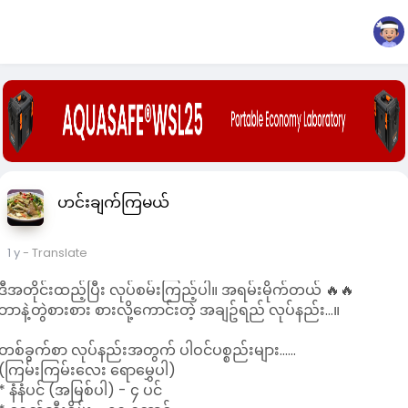
ဟင်းချက်ကြမယ်
1 y
- Translate
ဒီအတိုင်းထည့်ပြီး လုပ်စမ်းကြည့်ပါ။ အရမ်းမိုက်တယ် 🔥🔥
ဘာနဲ့တွဲစားစား စားလို့ကောင်းတဲ့ အချဥ်ရည် လုပ်နည်း...။
တစ်ခွက်စာ လုပ်နည်းအတွက် ပါဝင်ပစ္စည်းများ......
(ကြမ်းကြမ်းလေး ရောမွှေပါ)
* နံနံပင် (အမြစ်ပါ) - ၄ ပင်