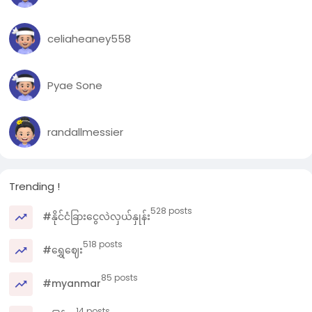
celiaheaney558
Pyae Sone
randallmessier
Trending !
528 posts
#နိုင်ငံခြားငွေလဲလှယ်နှုန်း
518 posts
#ရွှေဈေး
85 posts
#myanmar
14 posts