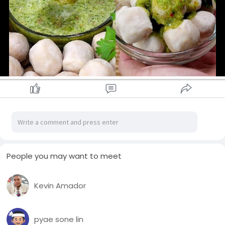
| ပူစီနံရွက် | ၁-၂ ရွက် | ၄-၅ ရွက် (ပိုမိုက်သည်) |
People you may want to meet
Kevin Amador
pyae sone lin