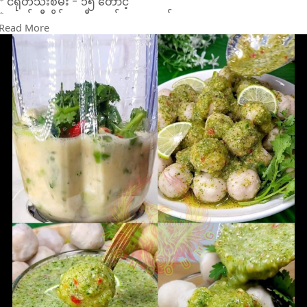
* ငရုတ်သီးစိမ်း - ၁၅ တောင့်
* ငရုတ်သီးစိမ်း အနီတောင့် - ၅ တောင့်
Read More
* ကြက်သွန်ဖြူ - အမွှာ ၂၀
* ထန်းလျက် - စားပွဲဇွန်း ၂ ဇွန်း
* သံပရာရည် - စားပွဲဇွန်း ၈ ဇွန်း
* ငံပြာရည် - စားပွဲဇွန်း ၉ ဇွန်း
* အချိုမှုန့် - လဖက်ရည်ဇွန်း ၁/၄ ဇွန်း
(စိတ်ကြိုက်လျှော့နိုင်/ပိုထည့်နိုင်သည်)
* ပူစီနံရွက် ၁-၂ ရွက် ထည့်ပေးပါက ပိုမိုက်ပါသည်။
🔴 ငရုတ်သီးစိမ်းအနှစ် (၁ ခွက်စာ / အများကြီးအတွက်)
| ပါဝင်ပစ္စည်းများ.... | ၁ ခွက်စာ | အများကြီးအတွက် |
|---|---|---|
| ငရုတ်သီးစိမ်း / ၇၀ ဂရမ် | ၃၅၀ ဂရမ် |
| ကြက်သွန်ဖြူ / ၇၀ ဂရမ် | ၃၅၀ ဂရမ် |
| နံနံပင် (အမြစ်ပါ) / ၃ ပင် | ၁၅ ပင် |
| အုန်းထန်းလျက် / ၁၀၀ ဂရမ် | ၅၀၀ ဂရမ် |
| ငါးငံပြာရည်အစစ် / ၈၀ ဂရမ် | ၄၀၀ ဂရမ် |
| သံပရာရည်အစစ် / ၉၀ ဂရမ် | ၄၅၀ ဂရမ် |
| ဆား / ၅ ဂရမ် | ၁၀ ဂရမ် |
| အချိုမှုန့် / ၃-၅ ဂရမ် | ၆-၁၀ ဂရမ် (ပိုထည့်နိုင်သည်) |