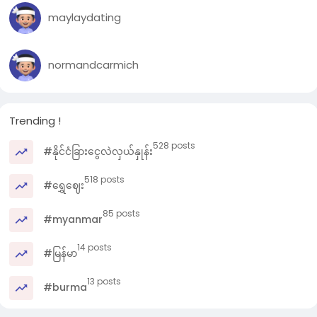
maylaydating
normandcarmich
Trending !
528 posts
#နိုင်ငံခြားငွေလဲလှယ်နှုန်း
518 posts
#ရွှေဈေး
85 posts
#myanmar
14 posts
#မြန်မာ
13 posts
#burma