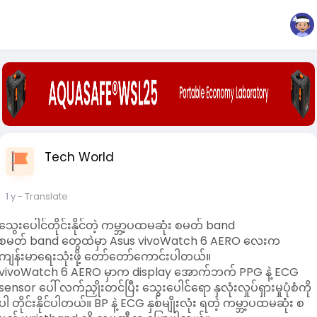
Tech World
1 y
- Translate
သွေးပေါင်တိုင်းနိုင်တဲ့ ကမ္ဘာ့ပထမဆုံး စမတ် band
စမတ် band တွေထဲမှာ Asus vivoWatch 6 AERO လေးက
ကျန်းမာရေးသုံးဖို့ တော်တော်ကောင်းပါတယ်။
vivoWatch 6 AERO မှာက display အောက်ဘက် PPG နဲ့ ECG
sensor ပေါ် လက်ညှိုးတင်ပြီး သွေးပေါင်ရော နှလုံးလှုပ်ရှားမှုပုံစံကို
ပါ တိုင်းနိုင်ပါတယ်။ BP နဲ့ ECG နှစ်မျိုးလုံး ရတဲ့ ကမ္ဘာ့ပထမဆုံး စ