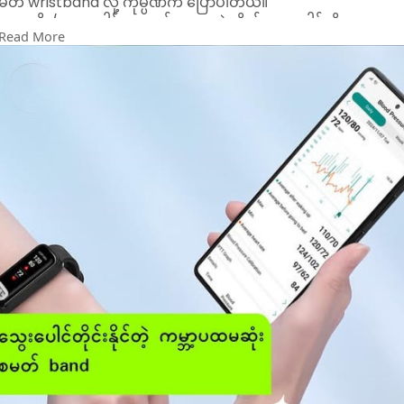
မတ် wristband လို့ ကုမ္ပဏီက ပြောပါတယ်။
သွေးတိုး/သွေးပေါင်ကျတတ်သူတွေ နဲ့ ကိုယ့်သွေးပေါင်ကို
Read More
တောက်လျှောက်ကြည့်ချင်သူတွေအတွက် အတော်အသုံးတည့်မယ့်
smart band ပါ။ အလေးချိန်လည်း ၂၇ ဂရမ်ပဲ ရှိလို့ လက်မှာအမြဲ
ပတ်ထားဖို့ တော်တော် lightweight ဖြစ်ပါတယ်။
sensor နဲ့ စစ်ထားတဲ့ အချက်အလက်တွေကိုလည်း ၁.၁ လက်မ
AMOLED display မှာ ချက်ချင်းကြည့်လို့ ရပါတယ်။ သွေးဖိအား
တိုင်းတာအပြင် တစ်နေ့ ခြေဘယ်နှစ်လှမ်း လှမ်းဖြစ်တယ် ၊ နှလုံးခုန်
နှုန်း ပုံမှန်ဟုတ်မဟုတ် ၊ သွေးတွင်းအောက်ဆီဂျင်အခြေအနေ ၊ ကယ်
လိုရီဘယ်လောက်ရှိတယ်နဲ့ အိပ်စက်ချိန်နာရီပါ မှတ်သားနိုင်မှာပါ။
Asus က vivoWatch 6 AERO မှာ ASUS Health AI 5.0 ဆိုတဲ့
အဆင့်မြင့် AI system သုံးထားပါတယ်။ ဒီ AI System က ဆေး
ဘက်ဆိုင်ရာ algorithms နဲ့ ဇီဝအာရုံခံနည်းပညာပိုင်းဆိုင်ရာ
ကျွမ်းကျင်သူတွေ ဖန်တီးထားတဲ့ စနစ်ပါ။ တခြား specs တွေအနေနဲ့
GPS sensor ၊ Bluetooth 5.0 စနစ် ၊ 5ATM ရေစိမ်ခံနည်းပညာနဲ့ ၅
ရက်အထိ အားခံမယ့် 135mAh ဘက်ထရီတွေလည်း ပါပါမယ်။
Android 8 နဲ့ နောက်ထွက်ဖုန်းတွေ ၊ iOS 13 နဲ့ နောက်ပိုင်း iPhone
တွေနဲ့ ချိတ်ပြီး သုံးနိုင်ပါတယ်။ ဈေးနှုန်းနဲ့ ထွက်မယ့်ရက် တရားဝင်
ကြေညာတာတော့ မရှိသေးပါဘူး။