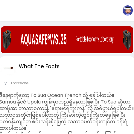
What The Facts
1 y
- Translate
ဒီနေရာကိုတော့ To Sua Ocean Trench လို့ ခေါ်ပါတယ်။
Samoa နိုင်ငံ Upolu ကျွန်းမှာတည်ရှိနေတာဖြစ်ပြီး To Sua ဆိုတာ
ဆာမိုအာ ဘာသာစကားနဲ့ "ဧရာမရေကူးကန်" လို့ အဓိပ္ပာယ်ရပါတယ်။
သဘာဝအတိုင်းဖြစ်ပေါ်လာတဲ့ ကြီးမားတဲ့တွင်းကြီးတစ်ခုဖြစ်ပြီး
ပတ်ဝန်းကျင်မှာ စိမ်းလန်းစိုပြေတဲ့ သဘာဝပတ်ဝန်းကျင်က ဝန်းရံ
ထားပါတယ်။