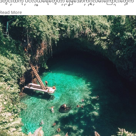
ဒီတွင်းထဲကို ပင်လယ်ရေတွေဟာ မြေအောက်ဂူလမ်းကြောင်းတွေက
နေ ဝင်ရောက်လာပြီး ရေကူးကန်ကြီးသဖွယ် ဖြစ်သွားစေပါတယ်။
Read More
တွင်းထဲကို ဆင်းဖို့အတွက် သစ်သားလှေကားကို အသုံးပြုရပါတယ်။
ရေကူးဖို့အတွက်လည်း အလွန်ရေပန်းစားတဲ့နေရာတစ်ခုဖြစ်ပါတယ်။
ဆာမိုအာနိုင်ငံရဲ့ အထင်ကရ ခရီးသွားနေရာတစ်ခုလည်း ဖြစ်ပါ
တယ်။