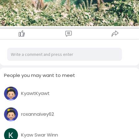
People you may want to meet
KyawtKyawt
roxannaivey62
Kyaw Swar Winn