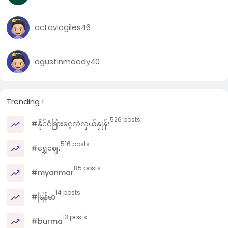
octaviogiles46
agustinmoody40
Trending !
526 posts
#နိုင်ငံခြားငွေလဲလှယ်နှုန်း
516 posts
#ရွှေဈေး
85 posts
#myanmar
14 posts
#မြန်မာ
13 posts
#burma