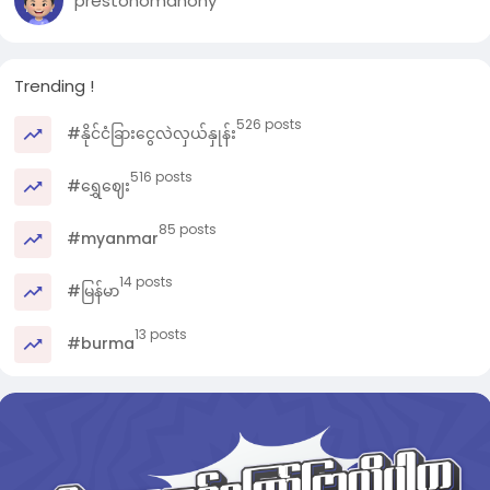
prestonomahony
Trending !
526 posts
#နိုင်ငံခြားငွေလဲလှယ်နှုန်း
516 posts
#ရွှေဈေး
85 posts
#myanmar
14 posts
#မြန်မာ
13 posts
#burma