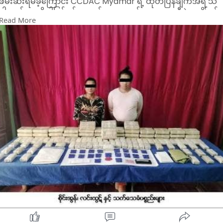
ဖမ်းဆီးရမိခဲ့ကြောင်း CCDAC Myamar ရဲ့ ထုတ်ပြန်ချက်အရ သိ
ပါတယ်။အဆိုပါဖြစ်စဥ်မှာ မတ်လ ၁၉ ရက်ညနေ ၅ နာရီခွဲအချိန်ခန့်
Read More
မူးယစ်ဆေးဝါးတားဆီးနှိမ်နင်းရေးရဲတပ်ဖွဲ့မှ တပ်ဖွဲ့၀င်များ ပါ၀င်
သော ပူးပေါင်းအဖွဲ့များက သတင်းအရ သက်သေများနှင့်အတူ တာချ
လိတ်မြို့၊ ရန်အောင်မြေရပ်ကွက်တွင် ကော်ထူ (ခ) နေသူရိန် ငှားရမ်း
နေထိုင်သည့် နေအိမ်အား ဝင်ရောက်ရှာဖွေရာ နေအိမ်အတွင်းမှ စိတ်
ပြောင်းဆေးဝါး Happy Water ၁.၇ ကီလို(ဒေသကာလ ပေါက်ဈေး
တန်ဖိုးငွေကျပ်သိန်း ၁,၈၇၀)နှင့် လက်ကိုင်ဖုန်း ၁ လုံးတို့အား
သိမ်းဆည်းရမိခဲ့ကြောင်း သိရပါတယ်။
ထို့အတူ မတ်လ ၂၀ ရက်နံနက် ၁၁ နာရီခွဲအချိန်ခန့် ပူးပေါင်းအဖွဲ့သည
တာချီလိတ်မြို့၊ ဆန်ဆိုင်း(ခ) ရပ်ကွက်ရှိ လင်းထွဋ် ၏ နေအိမ်အား
ဝင်ရောက်ရှာဖွေရာ နေအိမ်အတွင်းမှ စိတ်ကြွရူးသွပ်ဆေးပြား
၁၀၈,၀၀၀ ပြား(ဒေသကာလပေါက်ဈေးတန်ဖိုးငွေကျပ် ၄၃၂ သိန်း)နှ
င့် လက်ကိုင်ဖုန်း ၁ လုံးတို့အား သိမ်းဆည်းရ မိခဲ့ပြီးနောက်စစ်ဆေး
ချက်အရ ၎င်းငှားရမ်းနေထိုင်သည့် တာချီလိတ်မြို့၊ ဆန်
ဆိုင်း(က)ရပ်ကွက်၊ ပုံလို့လမ်းရှိ နေအိမ်အတွင်းမှ စိတ်ကြွရူးသွပ်
ဆေးပြား ၃၄,၀၀၀ ပြား(ဒေသကာလပေါက်ဈေးတန်ဖိုးငွေကျပ် ၁၃၆
သိန်း)အား ထပ်မံသိမ်းဆည်းရမိခဲ့ကြောင်း သိရပါတယ်။
အဲဒီနောက်ကွင်းဆက်ဖော်ထုတ်ချက်အရ တာချီလိတ်မြို့၊ ဆန်