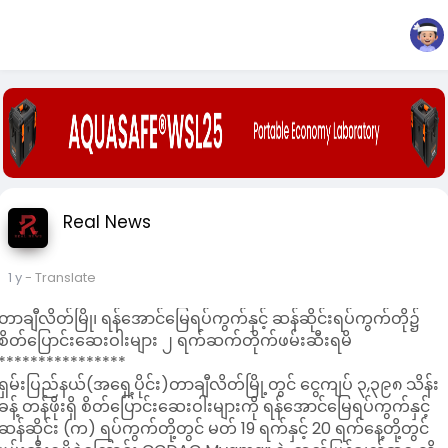
Real News
1 y
- Translate
တာချီလိတ်မြို၊ ရန်အောင်မြေရပ်ကွက်နှင့် ဆန်ဆိုင်းရပ်ကွက်တို၌
စိတ်ပြောင်းဆေးဝါးများ ၂ ရက်ဆက်တိုက်ဖမ်းဆီးရမိ
****************
ရှမ်းပြည်နယ်(အရှေ့ပိုင်း)တာချီလိတ်မြို့တွင် ငွေကျပ် ၃,၃၉၈ သိန်း
ခန့် တန်ဖိုးရှိ စိတ်ပြောင်းဆေးဝါးများကို ရန်အောင်မြေရပ်ကွက်နှင့်
ဆန်ဆိုင်း (က) ရပ်ကွက်တို့တွင် မတ် 19 ရက်နှင့် 20 ရက်နေ့တို့တွင်