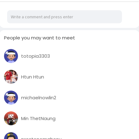
ဆိုင်း(ခ)ရပ်ကွက်၊ (၅)လမ်းရှိ စိုင်းအွန်(ခ)စိုင်းခမ်း ၏နေအိမ်တွင်
လည်းကောင်း၊ တာချီလိတ်မြို့၊ ရန်အောင်မြေရပ်ကွက်၊ ပါလျှံ(၂)၊
မြို့ရှောင်လမ်းအနီး၊ မယ်ဆိုင် ရေချောင်းဘေးတွင် ၎င်းသိုဝှက်ထား
သည့် စိတ်ကြွရူးသွပ်ဆေးပြား ၂၄၀,၀၀၀ ပြား (ဒေသ
ကာလပေါက်ဈေး တန်ဖိုးငွေကျပ်သိန်း ၉၆၀)အား လည်းကောင်း
People you may want to meet
ထပ်မံတွေ့ရှိသိမ်းဆည်းရမိခဲ့ကြောင်း သိရပါတယ်။
အဆိုပါဖြစ်စဥ်အရ ကော်ထူ(ခ)နေသူရိန်၊ ၂၁ နှစ်၊ လင်းထွဋ်၊ ၃၂ နှစ်
totopia3303
နှင့် စိုင်းအွန်(ခ)စိုင်းခမ်း၊ ၅၃ နှစ်တို့အား သက်ဆိုင်ရာ ရဲစခန်းများ
တွင် မူးယစ်ဆေးဝါးနှင့် စိတ်ကိုပြောင်းလဲစေသောဆေးဝါးများ
ဆိုင်ရာဥပဒေအရ အမှုဖွင့် အရေးယူထားရှိပြီး ကွင်းဆက်များ
Htun Htun
ဖော်ထုတ်လျက်ရှိကြောင်း သိရပါတယ်။
michaelnowlin2
Min ThetNaung