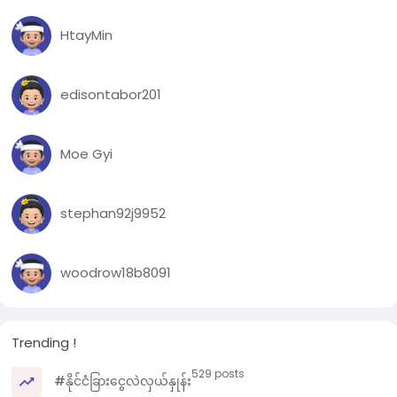
ဆိုင်း(ခ)ရပ်ကွက်၊ (၅)လမ်းရှိ စိုင်းအွန်(ခ)စိုင်းခမ်း ၏နေအိမ်တွင်
လည်းကောင်း၊ တာချီလိတ်မြို့၊ ရန်အောင်မြေရပ်ကွက်၊ ပါလျှံ(၂)၊
HtayMin
မြို့ရှောင်လမ်းအနီး၊ မယ်ဆိုင် ရေချောင်းဘေးတွင် ၎င်းသိုဝှက်ထား
သည့် စိတ်ကြွရူးသွပ်ဆေးပြား ၂၄၀,၀၀၀ ပြား (ဒေသ
ကာလပေါက်ဈေး တန်ဖိုးငွေကျပ်သိန်း ၉၆၀)အား လည်းကောင်း
edisontabor201
ထပ်မံတွေ့ရှိသိမ်းဆည်းရမိခဲ့ကြောင်း သိရပါတယ်။
အဆိုပါဖြစ်စဥ်အရ ကော်ထူ(ခ)နေသူရိန်၊ ၂၁ နှစ်၊ လင်းထွဋ်၊ ၃၂ နှစ်
Moe Gyi
နှင့် စိုင်းအွန်(ခ)စိုင်းခမ်း၊ ၅၃ နှစ်တို့အား သက်ဆိုင်ရာ ရဲစခန်းများ
တွင် မူးယစ်ဆေးဝါးနှင့် စိတ်ကိုပြောင်းလဲစေသောဆေးဝါးများ
ဆိုင်ရာဥပဒေအရ အမှုဖွင့် အရေးယူထားရှိပြီး ကွင်းဆက်များ
stephan92j9952
ဖော်ထုတ်လျက်ရှိကြောင်း သိရပါတယ်။
woodrow18b8091
Trending !
529 posts
#နိုင်ငံခြားငွေလဲလှယ်နှုန်း