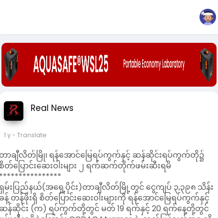
Real News
1 y
- Translate
တာချီလိတ်မြို၊ ရန်အောင်မြေရပ်ကွက်နှင့် ဆန်ဆိုင်းရပ်ကွက်တို၌
စိတ်ပြောင်းဆေးဝါးများ ၂ ရက်ဆက်တိုက်ဖမ်းဆီးရမိ
****************
ရှမ်းပြည်နယ်(အရှေ့ပိုင်း)တာချီလိတ်မြို့တွင် ငွေကျပ် ၃,၃၉၈ သိန်း
ခန့် တန်ဖိုးရှိ စိတ်ပြောင်းဆေးဝါးများကို ရန်အောင်မြေရပ်ကွက်နှင့်
ဆန်ဆိုင်း (က) ရပ်ကွက်တို့တွင် မတ် 19 ရက်နှင့် 20 ရက်နေ့တို့တွင်