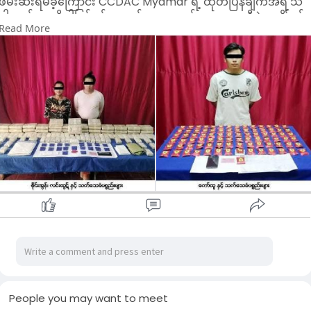
ဖမ်းဆီးရမိခဲ့ကြောင်း CCDAC Myamar ရဲ့ ထုတ်ပြန်ချက်အရ သိ
ပါတယ်။အဆိုပါဖြစ်စဥ်မှာ မတ်လ ၁၉ ရက်ညနေ ၅ နာရီခွဲအချိန်ခန့်
Read More
မူးယစ်ဆေးဝါးတားဆီးနှိမ်နင်းရေးရဲတပ်ဖွဲ့မှ တပ်ဖွဲ့၀င်များ ပါ၀င်
သော ပူးပေါင်းအဖွဲ့များက သတင်းအရ သက်သေများနှင့်အတူ တာချ
လိတ်မြို့၊ ရန်အောင်မြေရပ်ကွက်တွင် ကော်ထူ (ခ) နေသူရိန် ငှားရမ်း
နေထိုင်သည့် နေအိမ်အား ဝင်ရောက်ရှာဖွေရာ နေအိမ်အတွင်းမှ စိတ်
ပြောင်းဆေးဝါး Happy Water ၁.၇ ကီလို(ဒေသကာလ ပေါက်ဈေး
တန်ဖိုးငွေကျပ်သိန်း ၁,၈၇၀)နှင့် လက်ကိုင်ဖုန်း ၁ လုံးတို့အား
သိမ်းဆည်းရမိခဲ့ကြောင်း သိရပါတယ်။
ထို့အတူ မတ်လ ၂၀ ရက်နံနက် ၁၁ နာရီခွဲအချိန်ခန့် ပူးပေါင်းအဖွဲ့သည
တာချီလိတ်မြို့၊ ဆန်ဆိုင်း(ခ) ရပ်ကွက်ရှိ လင်းထွဋ် ၏ နေအိမ်အား
ဝင်ရောက်ရှာဖွေရာ နေအိမ်အတွင်းမှ စိတ်ကြွရူးသွပ်ဆေးပြား
၁၀၈,၀၀၀ ပြား(ဒေသကာလပေါက်ဈေးတန်ဖိုးငွေကျပ် ၄၃၂ သိန်း)နှ
င့် လက်ကိုင်ဖုန်း ၁ လုံးတို့အား သိမ်းဆည်းရ မိခဲ့ပြီးနောက်စစ်ဆေး
ချက်အရ ၎င်းငှားရမ်းနေထိုင်သည့် တာချီလိတ်မြို့၊ ဆန်
ဆိုင်း(က)ရပ်ကွက်၊ ပုံလို့လမ်းရှိ နေအိမ်အတွင်းမှ စိတ်ကြွရူးသွပ်
ဆေးပြား ၃၄,၀၀၀ ပြား(ဒေသကာလပေါက်ဈေးတန်ဖိုးငွေကျပ် ၁၃၆
သိန်း)အား ထပ်မံသိမ်းဆည်းရမိခဲ့ကြောင်း သိရပါတယ်။
People you may want to meet
အဲဒီနောက်ကွင်းဆက်ဖော်ထုတ်ချက်အရ တာချီလိတ်မြို့၊ ဆန်