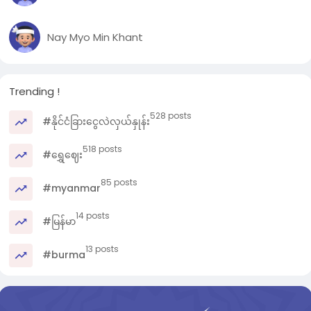
Nay Myo Min Khant
Trending !
528 posts
#နိုင်ငံခြားငွေလဲလှယ်နှုန်း
518 posts
#ရွှေဈေး
85 posts
#myanmar
14 posts
#မြန်မာ
13 posts
#burma