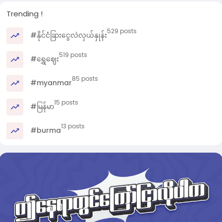
Trending !
529 posts
#နိုင်ငံခြားငွေလဲလှယ်နှုန်း
519 posts
#ရွှေဈေး
85 posts
#myanmar
15 posts
#မြန်မာ
13 posts
#burma