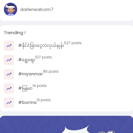
darlenealcorn7
Trending !
527 posts
#နိုင်ငံခြားငွေလဲလှယ်နှုန်း
517 posts
#ရွှေဈေး
85 posts
#myanmar
14 posts
#မြန်မာ
13 posts
#burma