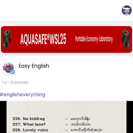
Easy English
1 y
- Translate
#englisheverything