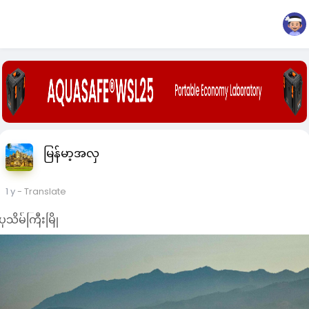
မြန်မာ့အလှ
1 y
- Translate
ပုသိမ်ကြီးမြို