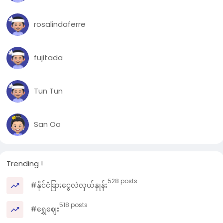
rosalindaferre
fujitada
Tun Tun
San Oo
Trending !
528 posts
#နိုင်ငံခြားငွေလဲလှယ်နှုန်း
518 posts
#ရွှေဈေး