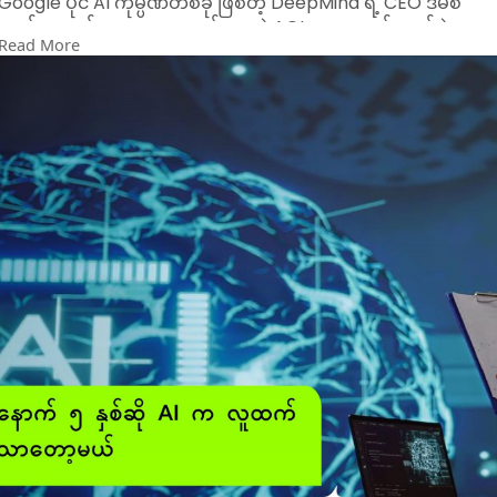
Google ပိုင် AI ကုမ္ပဏီတစ်ခု ဖြစ်တဲ့ DeepMind ရဲ့ CEO ဒီမစ်
ဟတ်ဆာဘစ်ကတော့ လူထက်သာတဲ့ AGI တွေ နောက် ၅ နှစ်နဲ့ ၁၀
Read More
နှစ်အတွင်း ပေါ်လာမယ်လို့ ထုတ်ပြောပါတယ်။ ဟက်ဆာဘစ်ကတော
AGI ဆိုတာကို လူလောက်နိုင်သလောက် ရှုပ်ထွေးတဲ့ လုပ်ဆောင်ချက်
တွေ လုပ်နိုင်စွမ်းရှိတဲ့ စနစ်တစ်ခုလို့ သတ်မှတ်ပါတယ်။
AGI တွေ ဘယ်လောက် အစွမ်းထက်နိုင်မလဲတော့ ဘယ်သူမှ
အတိအကျ မပြောသေးပါဘူး။ ပြောဖို့ စောသေးတာလည်း ဖြစ်နိုင်ပါ
တယ်။ အပေါ်မှာ ပြောခဲ့သလို AGI ပေါ်လာမယ့် timeline ကို ခန့်မှန်း
တာတော့ တစ်ယောက်နဲ့ တစ်ယောက် မတူကြပါဘူး။
ပြီးခဲ့တဲ့နှစ်က တရုတ် Baidu ကုမ္ပဏီ CEO ရော်ဘင်လီက AGI တွေ
နောက် ၁၀ နှစ်ကျော်မှ မြင်ရမယ်လို့ ပြောခဲ့ပြီး Anthropic ရဲ့ CEO
ဒါရီယို အာမိုဒေးကတော့ နောက်နှစ်နှစ် သုံးနှစ်အတွင်း လူထက်သာ
တဲ့ AI ပုံစံတွေ ပေါ်မယ်လို့ ပြောခဲ့ပါတယ်။ Cisco ရဲ့ CPO အရာရှိ
ဂျက်တူး ပီတယ်ကတော့ ဒီနှစ်ထဲမှာကို AGI ဆန်တာတွေ မြင်ရမယ်
လို့ ပြောထားတာ ရှိပါတယ်။
Tesla CEO အီလွန်မတ်စ်နဲ့ OpenAI CEO တို့ကတော့ AGI တွေကို
နောက်နှစ်နှစ် သုံးနှစ်အတွင်း ပေါ်လာမယ်လို့ တွက်ထားကြပါတယ်။
ဘာပဲဖြစ်ဖြစ် AI မျိုးဆက်သစ်တွေ မြင်ရဖို့ သိပ်မစောင့်ရတော့ဘူးလို
တွေးထားရတော့မှာပါ။