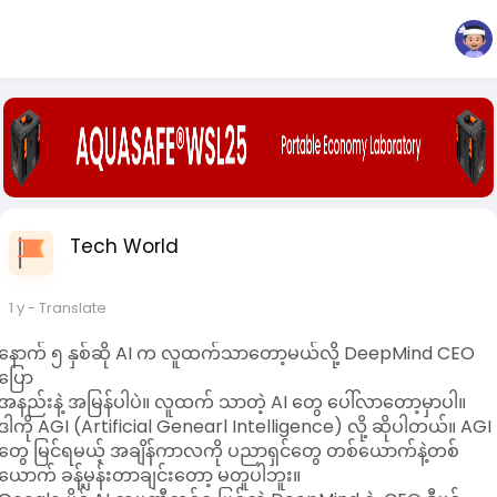
Tech World
1 y
- Translate
နောက် ၅ နှစ်ဆို AI က လူထက်သာတော့မယ်လို့ DeepMind CEO
ပြော
အနည်းနဲ့ အမြန်ပါပဲ။ လူထက် သာတဲ့ AI တွေ ပေါ်လာတော့မှာပါ။
ဒါကို AGI (Artificial Genearl Intelligence) လို့ ဆိုပါတယ်။ AGI
တွေ မြင်ရမယ့် အချိန်ကာလကို ပညာရှင်တွေ တစ်ယောက်နဲ့တစ်
ယောက် ခန့်မှန်းတာချင်းတော့ မတူပါဘူး။