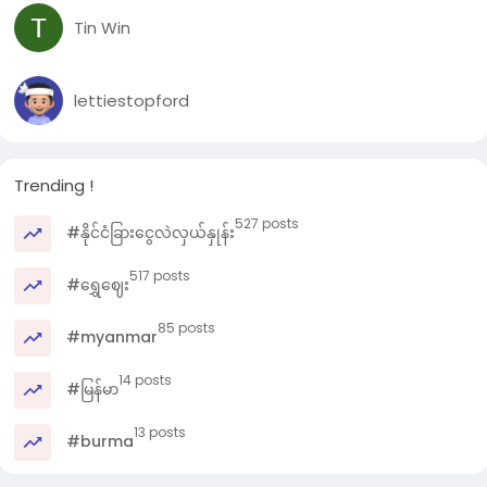
Tin Win
lettiestopford
Trending !
527 posts
#နိုင်ငံခြားငွေလဲလှယ်နှုန်း
517 posts
#ရွှေဈေး
85 posts
#myanmar
14 posts
#မြန်မာ
13 posts
#burma