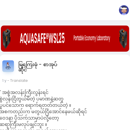
မြကြေးမုံ - စာအုပ်
ဆိုင်
1 y
- Translate
" အစွဲအလန်းကြီးလွန်းရင်
စွဲလန်းငြိတွယ်မိတဲ့ ပမာဏနဲ့ဆတူ
ပူပင်သောက ရောက်ရတတ်တယ်တဲ့ ။
အစကတည်းက မတွယ်ငြိအောင်နေမယ်ဆိုရင်
ဝေဒနာ ပိုသက်သာမှာပဲလို့တော့
ဆရာကြီးမလုပ်ချင်ဘူး ။