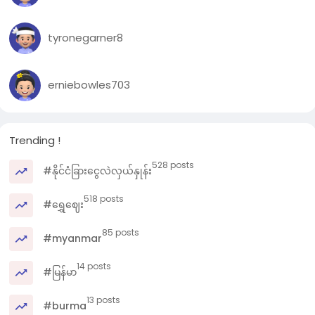
tyronegarner8
erniebowles703
Trending !
528 posts
#နိုင်ငံခြားငွေလဲလှယ်နှုန်း
518 posts
#ရွှေဈေး
85 posts
#myanmar
14 posts
#မြန်မာ
13 posts
#burma