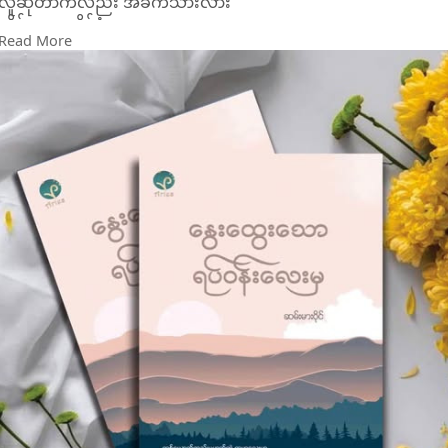
လူဆိုတာကလည်း အခက်သားလား
ထိုင်နေကျထိုင်ခုံလေး
Read More
အိပ်နေကျအိပ်ရာလေးကိုတောင်
စွဲလန်းကြသေးတာပဲ
သက်ရှိလေးတွေဆို ပြောဖွယ်ရာမရှိဘူးပေါ့။
မချစ်နဲ့လို့ မပြောလိုဘူး ချစ်ပါ
မစွဲလန်းနဲ့လို့ မပြောလိုဘူး စွဲလန်းပါ
တစ်နေ့နေ့မှာတော့
ဘယ်လိုဖြေဆေးသုံးရမလဲ ဆိုတာကိုတော့
ကြိုပြင်ဆင်ထားပါ။"
#နွေးထွေးသောရပ်ဝန်းလေးမှ