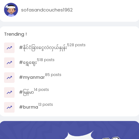
sofasandcouches1962
Trending !
528 posts
#နိုင်ငံခြားငွေလဲလှယ်နှုန်း
518 posts
#ရွှေဈေး
85 posts
#myanmar
14 posts
#မြန်မာ
13 posts
#burma