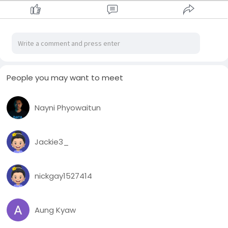
People you may want to meet
Nayni Phyowaitun
Jackie3_
nickgay1527414
Aung Kyaw