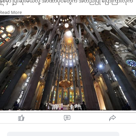
နှစ်မှာ ပြီးဆုံးမယ်လို့ အာဏာပိုင်တွေက အတည်ပြု ပြောကြားလိုက်
ပါတယ်။
Read More
၁၈၈၂ ခုနှစ်က စတင်တည်ဆောက်ခဲ့တဲ့ အဲဒီဘုရားကျောင်းကို ကာ့တ်
လန်ဗိသုကာပညာရှင် အန်တိုနီ ဂေါင်ဒီက ဒီဇိုင်ဆွဲပေးခဲ့တာပါ။
ခရစ်တော်၊ မယ်တော်မေရီ၊ တမန်တော် ၁၂ ပါး၊ ခရစ်၀င်ကျမ်းရေးသူ
၄ ဦး စတဲ့ သမ္မာကျမ်းစာပါ ပုဂ္ဂိုလ် ၁၈ ဦးကို အထိမ်းအမှတ်ပြုတဲ့
ကြောင်လိမ်တာ၀ါ ၁၈ ခု တည်ဆောက်ဖို့ ဒီဇိုင်းမှာ ပါ၀င်ပါတယ်။
လက်ရှိ ဆောက်လုပ်မှု နောက်ဆုံးပိုင်းမှာ ၀တ်ပြုခန်းမဆောင်ကို
၂၀၂၅ ခုနှစ်မှာ အဆုံးသတ်နိုင်မှာဖြစ်ပြီး ခရစ်တော်ကို
အထိမ်းအမှတ်ပြုတဲ့ မျှော်စင်က ၂၀၂၆ ခုနှစ်မှာ ပြီးစီးမှာ ဖြစ်ပါ
တယ်။
ဒီမျှော်စင်ဟာ ၅၆၆ ပေမြင့်မှာဖြစ်ပြီး အဲဒီမှာပါ၀င်မယ့် လက်၀ါးကပ်
တိုင်က ၆၅ ပေ မြင့်မှာဖြစ်ပါတယ်။ ဒီမျှော်စင်ပြီးသွားရင် ဂျာမနီက
Ulm Minster ဘုရားကျောင်းကိုကျော်ပြီး ကမ္ဘာ့ အမြင့်ဆုံးဘုရား
ကျောင်းအဖြစ် မှတ်တမ်း၀င်မှာ ဖြစ်ပါတယ်။
နှစ် ၁၄၀ ကျော်