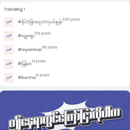
Ref: CNN
Trending !
526 posts
#နိုင်ငံခြားငွေလဲလှယ်နှုန်း
516 posts
#ရွှေဈေး
85 posts
#myanmar
14 posts
#မြန်မာ
13 posts
#burma