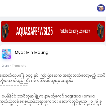
Myat Min Maung
2 yrs
- Translate
ဆောက်လုပ်ချိန် ၁၄၄ နှစ် ကြာပြီးနောက် အဆုံးသတ်တော့မည့် ဘာစီ
လိုနာက နာမည်ကြီး ကက်သလစ်ဘုရားကျောင်း
==========
-စပိန်နိုင်ငံ ဘာစီလိုနာမြို့က နာမည်ကျော် Sagrada Familia
ကက်သလစ်ခရစ်ယာန်ဘုရားကျောင်း ဆောက်လုပ်မှုဟာ ၂၀၂၆ ခု