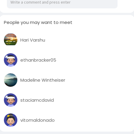
—------------
ဗိသုကာပညာရှင် ဂေါင်ဒီကွယ်လွန်ချိန် ၁၉၂၆ ခုနှစ်မှာ Sagrada
People you may want to meet
Familia ဘုရားကျောင်း ဆောက်လုပ်မှု ၁၅ ရာခိုင်နှုန်းလောက်သာ
ပြီးစီးခဲ့ပါတယ်။
Hari Varshu
အဲဒီနောက် ဆောက်လုပ်မှု နှေးကွေးခဲ့ပြီး စပိန်ပြည်တွင်းစစ်ဖြစ်တဲ့
၁၉၃၀ ပြည့်နှစ်တွေမှာ ရပ်ဆိုင်းခဲ့ပါတယ်။ စစ်အတွင်း ဘုရား
ကျောင်းထဲက ဂေါင်ဒီရဲ့ အုတ်ဂူ ဖျက်ဆီးခံခဲ့ရပြီး သူ့ရဲ့ ဒီဇိုင်းတွေ၊
ethanbracker05
မော်ဒယ်ပုံကြမ်းတွေလည်း ပျောက်ဆုံးခဲ့ပါတယ်။
နောက်ပိုင်းမှာ မူရင်းဒီဇိုင်းကို မှီငြမ်းပြီး ပြန်လည်ဆောက်လုပ်ခဲ့ရတာ
Madeline Wintheiser
ဖြစ်ပါတယ်။ ၁၉၈၄ ခုနှစ်မှာ Sagrada Familia ဘုရားကျောင်းကို
ကမ္ဘာ့အမွေအနှစ်အဖြစ် ယူနက်စကိုက သတ်မှတ်ခဲ့ပြီး၊ ၂၀၁၀ ခုနှစ်
မှာ ပုပ်ရဟန်းမင်းကြီး ဘန်နီဒစ်က ၀တ်ပြုခွင့်ပြုခဲ့ပါတယ်။
staciamcdavid
Sagrada Familia ဘုရားကျောင်း ဆောက်လုပ်ခွင့်ပါမစ် မတင်ခဲ့တာ
ကို ၁၃၇ နှစ်ကြာ ၂၀၁၆ ခုနှစ်မှ ဘာစီလိုနာအာဏာပိုင်တွေ သိရှိခဲ့ပြီး
vitomaldonado
၂၀၁၉ ခုနှစ်မှာတော့ ဆောက်လုပ်ခွင့်ပါမစ် ထုတ်ပေးခဲ့ပါတယ်။