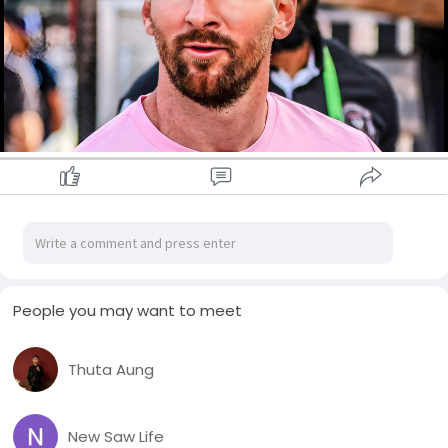
ပြီး မေးတယ်။
ကျနော်က "လီယိုလာနေပြီ၊ သူမိုင်ယာမီကိုလာနေပြီ"လို့ ပြန်ပြောလိုက်
တာပေါ့။ ပြီးတော့ ကျနော် လူမှုကွန်ရက်တွေပေါ်မှာလည်း သတင်း
တွေကို လိုက်ဖတ်ကြည့်ရပါသေးတယ်။
အဲ့ဒီနောက် ကျနော့်ရဲ့ပါတနာ ဟိုဆေးကလည်း 'မယုံနိုင်စရာပဲ' တဲ့။
ကျနော်ကလည်း 'အေး ငါလည်း မယုံသေးဘူး၊ မိုင်ယာမီကို မက်ဆီ
အရှင်လ-တ်လ-တ် ခြေချတာကို မြင်လိုက်ရမှ ယုံနိုင်မယ်။' လို့ပြော
ပြီး ဟိုဆေးရယ်၊ သူ့မိန်းမရယ်ကို လေဆိပ်မှာ သွားစောင့်ခိုင်းလိုက်
တယ်။
ကျနော် ဟိုဆေးကို မှာလိုက်ပါသေးတယ်။ လေယာဉ်ပေါ်ကနေ မက်
ဆီဆင်းလာမှ စိတ်ဒုံးဒုံးချလို့ ရမယ်လို့။ မဟုတ်ရင် သူ့ရဲ့(ညီ)ကို ငါတို
တွေ စာချုပ်ချုပ်မိ သွားဦးမယ်လို့တော-င် နောက်လိုက်သေးတယ်။
ပြောလို့မရဘူးလေဗျာ။ သူက လီယိုမက်ဆီလေ။ သမိုင်း
တလျှောက်လုံးမှာ အကောင်းဆုံး ကစားသမားပါပဲ။ ❞ ❤🇦🇷
People you may want to meet
~ဒေးဗစ်ဘက်ခမ်း (အင်တာမိုင်ယာမီအသင်းပိုင်ရှင်)
Thuta Aung
New Saw Life