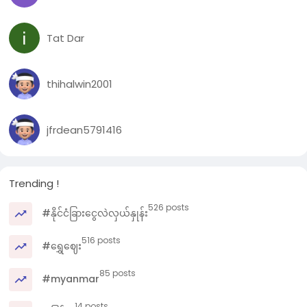
Tat Dar
thihalwin2001
jfrdean5791416
Trending !
526 posts
#နိုင်ငံခြားငွေလဲလှယ်နှုန်း
516 posts
#ရွှေဈေး
85 posts
#myanmar
14 posts