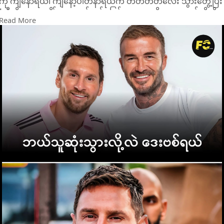
ကို ကျနော်ရယ်၊ ကျနော့်ပါတနာရယ်က တိတ်တိတ်လေး သွားတွေ့ပြီး
"လီယိုက အခုချိန်မှာ အဆင်သင့်မဖြစ်သေးဘူးဆိုတာ ကျနော်တို့သိ
Read More
တယ်။
ဒါပေမဲ့ အနာဂတ်မှာတော့ ခင်ဗျားရဲ့သားကို ကျနော်တို့အသင်းမှာ လာ
ကစားစေချင်ပါတယ်။" လို့ ပြောခဲ့တယ်ပေါ့ဗျာ။
ငါးနှစ်လောက်ကြာတော့ ကျနော်တို့ လီယိုကို ခေါ်မခေါ် ဆုံးဖြတ်ချက်
ချဖို့ လုပ်ရတော့မယ်ဆိုတာ သိလိုက်ရတယ်။ ဘာလို့လဲဆိုတော့ လီယို
က ပီအက်စ်ဂျီကနေ ထွက်ခွာတော့မယ်လို့ ကြေညာခဲ့ပြီးပြီလေ။
အဲ့အချိန်မှာ ကျနော်နဲ့ ဗစ်တိုရီးယား (ဘက်ခမ်း၏ဇနီး)က ဂျပန်ကို
ရောက်နေတာ။
မနက်လင်းအားကြီး ၅နာရီဝန်းကျင်လောက် ကျနော်တို့အိပ်ပျော်နေ
တုန်းမှာ ဖုန်းက တဒီးဒီးနဲ့ နိုတီတွေ တက်လာတာ။ အဲ့တော့ ဗစ်တိုးရီး
ယားက ကျနော့်ကို တံတော-င်နဲ့တွတ်ပြီး ဖုန်းကို ပိတ်ခိုင်းတာပေါ့။
ကျနော်လည်း တစ်ခုခုဖြစ်နေတယ်ထင်ပြီး အိပ်ယာကနေထ မျက်မှန်
တပ်ပြီး ဖုန်းကိုဖွင့်ကြည့်လိုက်တော့ လီယို မက်ဆီက ကျနော်တို့မိုင်
ယာမီကို ပြောင်းလာတော့မယ်ဆိုတဲ့ သတင်းကိုမြင်လိုက်ရပါလေ
ရော။
ခုတော-င် ကြက်သီးတွေထလာပြီဗျာ။
ကျနော် အိပ်ယာပေါ်မှာပြန်ထိုင်ပြီး မျက်ရည်
တွေတော-င် ကျလာမိတဲ့အထိပါပဲ။ ဗစ်တိုးရိးယားကတော့ "ဘာဖြစ်
လို့လဲ၊ တစ်ခုခုဖြစ်လို့လား၊ တ‌စ်ယောက်ယောက် ဆုံးသွားလို့လား" ဆို