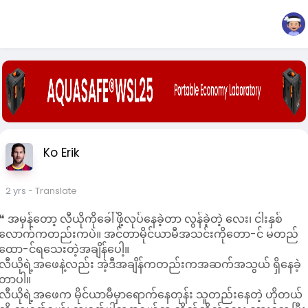
Ko Erik
2 yrs
- Translate
❝ အမှန်တော့ လီယိုကိုခေါ်ဖို့လုပ်နေခဲ့တာ လွန်ခဲ့တဲ့ လေး၊ ငါးနှစ်
လောက်ကတည်းကပဲ။ အင်တာမိုင်ယာမီအသင်းကိုတော-င် မတည်
ထော-င်ရသေးတဲ့အချိန်ပေါ့။
လီယိုရဲ့အဖေနဲ့လည်း အဲ့ဒီအချိန်ကတည်းကအဆက်အသွယ် ရှိနေခဲ့
တာပါ။
လီယိုရဲ့အဖေက မိုင်ယာမီမှာရောက်နေတုန်း သူတည်းနေတဲ့ ဟိုတယ်