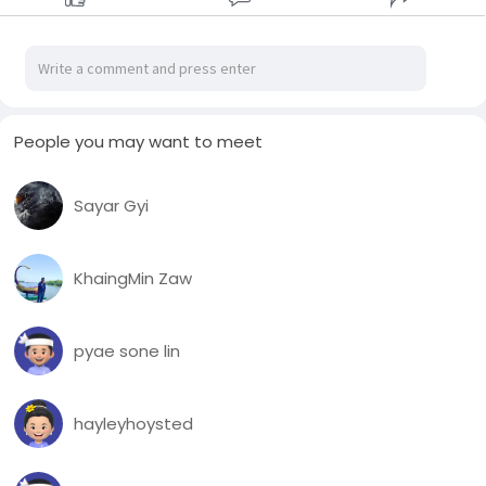
People you may want to meet
Sayar Gyi
KhaingMin Zaw
pyae sone lin
hayleyhoysted