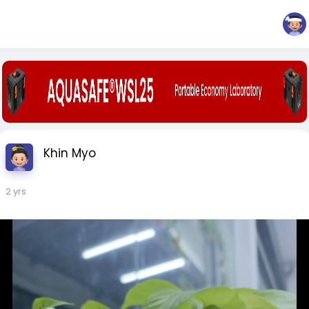
Khin Myo
2 yrs