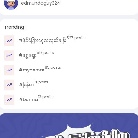
edmundoguy324
Trending !
527 posts
#နိုင်ငံခြားငွေလဲလှယ်နှုန်း
517 posts
#ရွှေဈေး
85 posts
#myanmar
14 posts
#မြန်မာ
13 posts
#burma